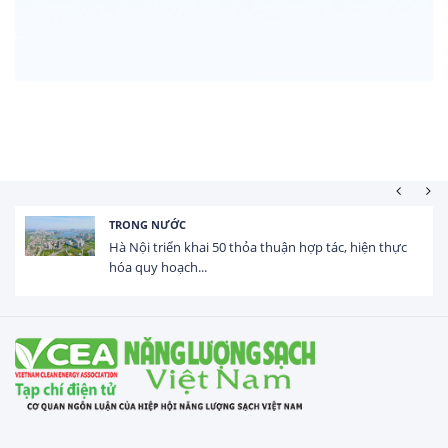
HOẠT ĐỘNG ĐẦU TƯ
Tổng vốn FDI đăng ký vào Việt Nam đạt gần 25 tỷ
USD trong 5 tháng...