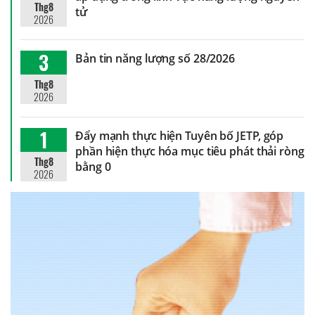
Thg8
tử
2026
3
Bản tin năng lượng số 28/2026
Thg8
2026
1
Đẩy mạnh thực hiện Tuyên bố JETP, góp
phần hiện thực hóa mục tiêu phát thải ròng
Thg8
bằng 0
2026