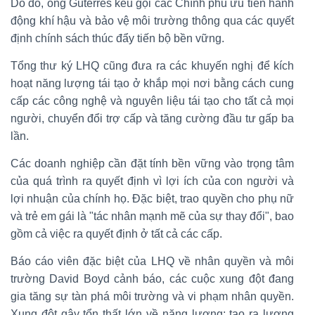
Do đó, ông Guterres kêu gọi các Chính phủ ưu tiên hành
động khí hậu và bảo vệ môi trường thông qua các quyết
định chính sách thúc đẩy tiến bộ bền vững.
Tổng thư ký LHQ cũng đưa ra các khuyến nghị để kích
hoạt năng lượng tái tạo ở khắp mọi nơi bằng cách cung
cấp các công nghệ và nguyên liệu tái tạo cho tất cả mọi
người, chuyển đổi trợ cấp và tăng cường đầu tư gấp ba
lần.
Các doanh nghiệp cần đặt tính bền vững vào trọng tâm
của quá trình ra quyết định vì lợi ích của con người và
lợi nhuận của chính họ. Đặc biệt, trao quyền cho phụ nữ
và trẻ em gái là "tác nhân mạnh mẽ của sự thay đổi", bao
gồm cả việc ra quyết định ở tất cả các cấp.
Báo cáo viên đặc biệt của LHQ về nhân quyền và môi
trường David Boyd cảnh báo, các cuộc xung đột đang
gia tăng sự tàn phá môi trường và vi phạm nhân quyền.
Xung đột gây tổn thất lớn về năng lượng; tạo ra lượng