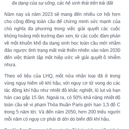
đa dạng của sự sống, các hệ sinh thái trên trái đất
Năm nay và năm 2023 sẽ mang đến nhiều cơ hội hơn
cho cộng đồng toàn cầu để chứng minh sức mạnh của
chủ nghĩa đa phương trong việc giải quyết các cuộc
khủng hoảng môi trường đan xen, từ các cuộc đàm phán
về một khuôn khổ đa dạng sinh học toàn cầu mới nhằm
đảo ngược tình trạng mất mát thiên nhiên vào năm 2030
đến việc thành lập một hiệp ước về giải quyết ô nhiễm
nhựa.
Theo số liệu của LHQ, một nửa nhân loại đã ở trong
vùng nguy hiểm về khí hậu, với nguy cơ tử vong do các
tác động khí hậu như nhiệt độ khắc nghiệt, lũ lụt và hạn
hán cao gấp 15 lần. Ngoài ra, có 50% khả năng nhiệt độ
toàn cầu sẽ vi phạm Thỏa thuận Paris giới hạn 1,5 độ C
trong 5 năm tới. Và đến năm 2050, hơn 200 triệu người
mỗi năm có nguy cơ phải di dời do biến đổi khí hậu.