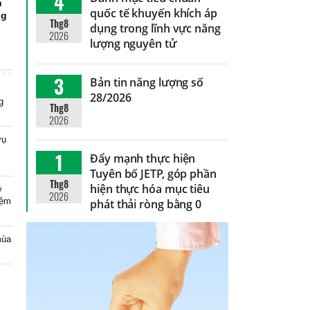
4
n
quốc tế khuyến khích áp
ng
Thg8
dụng trong lĩnh vực năng
2026
lượng nguyên tử
3
Bản tin năng lượng số
g
28/2026
g
Thg8
2026
vụ
1
Đẩy mạnh thực hiện
Tuyên bố JETP, góp phần
Thg8
hiện thực hóa mục tiêu
ý
2026
iệm
phát thải ròng bằng 0
mùa