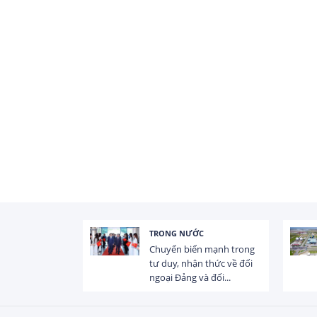
TRONG NƯỚC
 trị dòng chảy
Chuyển biến mạnh trong
hạ lưu 831 đập,
tư duy, nhận thức về đối
ngoại Đảng và đối...