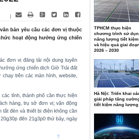
|
TPHCM thực hiện
văn bản yêu cầu các đơn vị thuộc
chương trình sử dụ
ổ chức hoạt động hưởng ứng chiến
năng lượng tiết kiệm
và hiệu quả giai đoạ
2026 – 2030
ác đơn vị đăng tải nội dung tuyên
 hưởng ứng chiến dịch Giờ Trái đất
ữ chạy trên các màn hình, website,
Hà Nội: Triển khai cá
 các tỉnh, thành phố cần thực hiện
giải pháp tăng cườn
hách hàng, trụ sở đơn vị; vận động
tiết kiệm năng lượng
tắt đèn và thiết bị điện không cần
từ 20g30p đến 21g3p0 thứ bảy, ngày