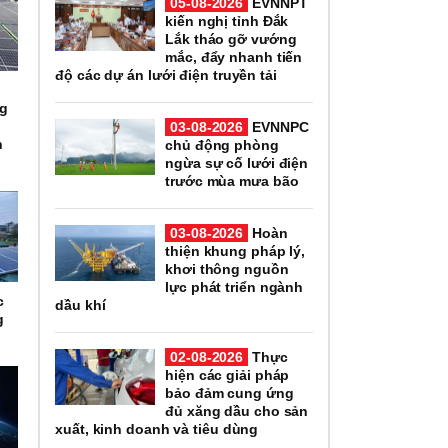
05-08-2026
EVNNPT
kiến nghị tỉnh Đắk
Lắk tháo gỡ vướng
mắc, đẩy nhanh tiến
độ các dự án lưới điện truyền tải
ng
03-08-2026
EVNNPC
n
chủ động phòng
ngừa sự cố lưới điện
trước mùa mưa bão
03-08-2026
Hoàn
thiện khung pháp lý,
khơi thông nguồn
lực phát triển ngành
c
dầu khí
g
02-08-2026
Thực
hiện các giải pháp
bảo đảm cung ứng
đủ xăng dầu cho sản
xuất, kinh doanh và tiêu dùng