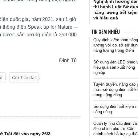
Nghị định hướng dẫ
thi hành Luật Sử dụ
năng lượng tiết kiệm
và hiệu quả
điện quốc gia, năm 2021, sau 1 giờ
i thông điệp Speak up for Nature –
TIN XEM NHIỀU
iệm được sản lượng điện là 353.000
Quy định kiểm toán năn
lượng với cơ sở sử dụn
năng lượng trọng điểm
Đình Tú
Sử dụng đèn LED phục 
hiệu quả sản xuất nông
nghiệp
ất
,
Giờ Trái đất
,
Tuyên truyền, nâng cao 
thức sử dụng điện tiết k
trong cộng đồng
Sử dụng điện tiết kiệm 
nắng nóng
Quản lý nhu cầu điện và
điều chỉnh phụ tải: Cần
 Trái đất vào ngày 26/3
chính sách hỗ trợ cụ thể