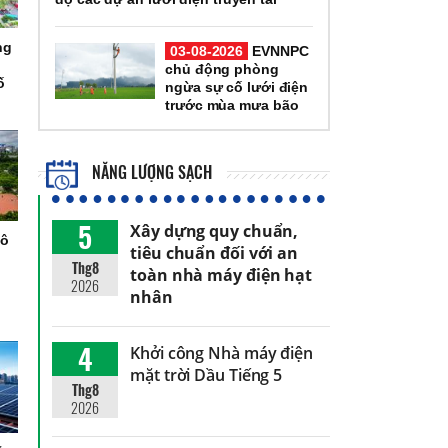
ng
03-08-2026
EVNNPC
chủ động phòng
ố
ngừa sự cố lưới điện
trước mùa mưa bão
NĂNG LƯỢNG SẠCH
5
Xây dựng quy chuẩn,
đô
tiêu chuẩn đối với an
h
Thg8
toàn nhà máy điện hạt
2026
nhân
4
Khởi công Nhà máy điện
mặt trời Dầu Tiếng 5
Thg8
2026