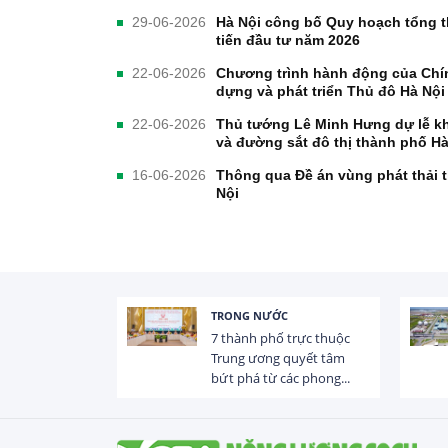
29-06-2026
Hà Nội công bố Quy hoạch tổng t
tiến đầu tư năm 2026
22-06-2026
Chương trình hành động của Chín
dựng và phát triển Thủ đô Hà Nội
22-06-2026
Thủ tướng Lê Minh Hưng dự lễ kh
và đường sắt đô thị thành phố Hà
16-06-2026
Thông qua Đề án vùng phát thải t
Nội
TRONG NƯỚC
 trị dòng chảy
7 thành phố trực thuộc
hạ lưu 831 đập,
Trung ương quyết tâm
bứt phá từ các phong...