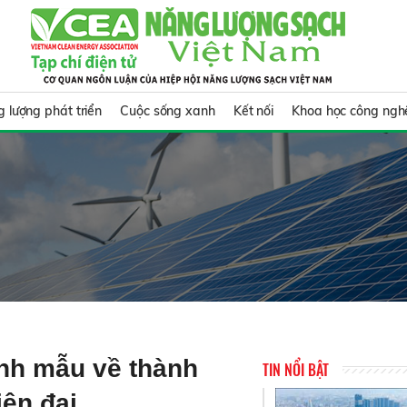
 lượng phát triển
Cuộc sống xanh
Kết nối
Khoa học công ngh
ình mẫu về thành
TIN NỔI BẬT
iện đại