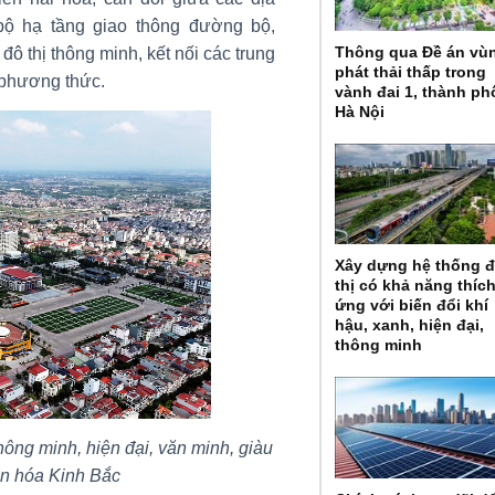
bộ hạ tầng giao thông đường bộ,
Thông qua Đề án vù
 thị thông minh, kết nối các trung
phát thải thấp trong
a phương thức.
vành đai 1, thành ph
Hà Nội
Xây dựng hệ thống 
thị có khả năng thíc
ứng với biến đổi khí
hậu, xanh, hiện đại,
thông minh
thông minh, hiện đại, văn minh, giàu
n hóa Kinh Bắc