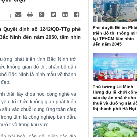
|
Phê duyệt Đề án Phá
h Quyết định số 1242/QĐ-TTg phê
triển đô thị thông mi
Bắc Ninh đến năm 2050, tầm nhìn
tại TPHCM tầm nhìn
đến năm 2045
ớng phát triển tỉnh Bắc Ninh trở
hức không gian đô thị, phân bố dân
 phố Bắc Ninh là hình mẫu về thành
 đẹp.
Thủ tướng Lê Minh
Hưng dự lễ khởi côn
inh thái, lấy khoa học, công nghệ và
các dự án nhà ở cho
yếu; tổ chức không gian phát triển
thuê và đường sắt đ
thị thành phố Hà Nội
a sâu vào chuỗi cung ứng toàn cầu;
 trọng tâm là công nghiệp bán dẫn,
 nước và trong khu vực.
iển hài hoà, cân đối giữa các địa