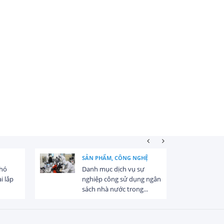
SẢN PHẨM, CÔNG NGHỆ
khó
Danh mục dịch vụ sự
i lắp
nghiệp công sử dụng ngân
sách nhà nước trong...