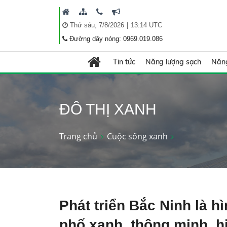
|
Thứ sáu, 7/8/2026
13:14 UTC
Đường dây nóng: 0969.019.086
Tin tức
Năng lượng sạch
Năng
ĐÔ THỊ XANH
Trang chủ
Cuộc sống xanh
Phát triển Bắc Ninh là h
phố xanh, thông minh, h