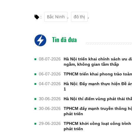
Bắc Ninh
,
đô thị
,
:
Tin đã đưa
08-07-2026
Hà Nội triển khai chính sách ưu đ
ngầm, không gian tầm thấp
06-07-2026
TPHCM triển khai phong trào toà
04-07-2026
Hà Nội: Đẩy mạnh thực hiện Đề án
1
30-06-2026
Hà Nội thí điểm vùng phát thải th
30-06-2026
TPHCM đẩy mạnh truyền thông hội
phát triển
29-06-2026
TPHCM khởi công loạt công trình
phát triển