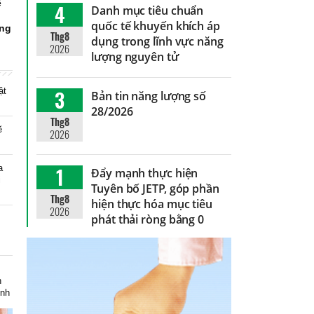
ể
4
Danh mục tiêu chuẩn
g
quốc tế khuyến khích áp
ứng
Thg8
dụng trong lĩnh vực năng
2026
lượng nguyên tử
ật
3
Bản tin năng lượng số
28/2026
Thg8
ẽ
2026
a
1
Đẩy mạnh thực hiện
i
Tuyên bố JETP, góp phần
Thg8
hiện thực hóa mục tiêu
2026
phát thải ròng bằng 0
m
h
inh