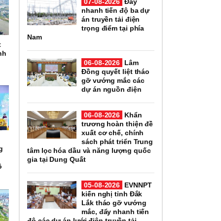
07-08-2026
Đẩy
nhanh tiến độ ba dự
án truyền tải điện
trọng điểm tại phía
Nam
t
nh
06-08-2026
Lâm
Đồng quyết liệt tháo
gỡ vướng mắc các
dự án nguồn điện
06-08-2026
Khẩn
trương hoàn thiện đề
xuất cơ chế, chính
sách phát triển Trung
g
tâm lọc hóa dầu và năng lượng quốc
gia tại Dung Quất
ô
05-08-2026
EVNNPT
kiến nghị tỉnh Đắk
Lắk tháo gỡ vướng
mắc, đẩy nhanh tiến
độ các dự án lưới điện truyền tải