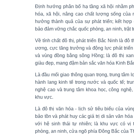
Định hướng phân bố hạ tầng xã hội nhằm phát
hóa, xã hội, nâng cao chất lượng sống của
hưởng thành quả của sự phát triển; kết hợp c
bảo đảm vững chắc quốc phòng, an ninh, trật tự
Về tính chất đô thị, phát triển Bắc Ninh là đô t
ương, cực tăng trưởng và động lực phát triển
và vùng đồng bằng sông Hồng; là đô thị xanh
giàu đẹp, mang đậm bản sắc văn hóa Kinh Bắ
Là đầu mối giao thông quan trọng, trung tâm l
hành lang kinh tế trong nước và quốc tế; tr
nghệ cao và trung tâm khoa học, công nghệ,
khu vực.
Là đô thị văn hóa - lịch sử tiêu biểu của v
bảo tồn và phát huy các giá trị di sản văn hóa 
với hệ sinh thái tự nhiên; là khu vực có vị
phòng, an ninh, cửa ngõ phía Đông Bắc của T