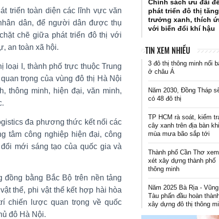
Chính sách ưu đãi đ
 triển toàn diện các lĩnh vực văn
phát triển đô thị tăn
trưởng xanh, thích 
 nhân dân, để người dân được thụ
với biến đổi khí hậu
hặt chẽ giữa phát triển đô thị với
, an toàn xã hội.
TIN XEM NHIỀU
3 đô thị thông minh nổi b
hị loại I, thành phố trực thuộc Trung
ở châu Á
 quan trọng của vùng đô thị Hà Nội
Năm 2030, Đồng Tháp s
, thông minh, hiện đại, văn minh,
có 48 đô thị
c.
TP HCM rà soát, kiểm tr
ogistics đa phương thức kết nối các
cây xanh trên địa bàn kh
mùa mưa bão sắp tới
ung tâm công nghiệp hiện đại, công
 đổi mới sáng tạo của quốc gia và
Thành phố Cần Thơ xe
xét xây dựng thành phố
thông minh
ùng đồng bằng Bắc Bộ trên nền tảng
Năm 2025 Bà Rịa - Vũng
vật thể, phi vật thể kết hợp hài hòa
Tàu phấn đầu hoàn thàn
 trí chiến lược quan trọng về quốc
xây dựng đô thị thông m
hủ đô Hà Nội.