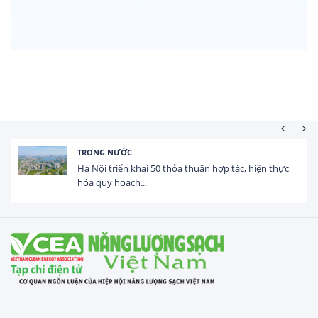
HOẠT ĐỘNG ĐẦU TƯ
Tổng vốn FDI đăng ký vào Việt Nam đạt gần 25 tỷ
USD trong 5 tháng...