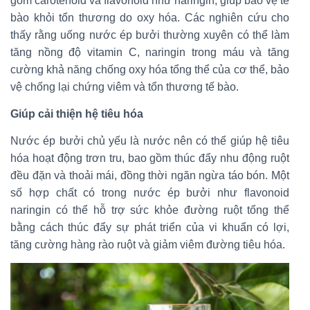
gồm carotenoid và flavonoid như naringin, giúp bảo vệ tế
bào khỏi tổn thương do oxy hóa. Các nghiên cứu cho
thấy rằng uống nước ép bưởi thường xuyên có thể làm
tăng nồng độ vitamin C, naringin trong máu và tăng
cường khả năng chống oxy hóa tổng thể của cơ thể, bảo
vệ chống lại chứng viêm và tổn thương tế bào.
Giúp cải thiện hệ tiêu hóa
Nước ép bưởi chủ yếu là nước nên có thể giúp hệ tiêu
hóa hoạt động trơn tru, bao gồm thúc đẩy nhu động ruột
đều đặn và thoải mái, đồng thời ngăn ngừa táo bón. Một
số hợp chất có trong nước ép bưởi như flavonoid
naringin có thể hỗ trợ sức khỏe đường ruột tổng thể
bằng cách thúc đẩy sự phát triển của vi khuẩn có lợi,
tăng cường hàng rào ruột và giảm viêm đường tiêu hóa.