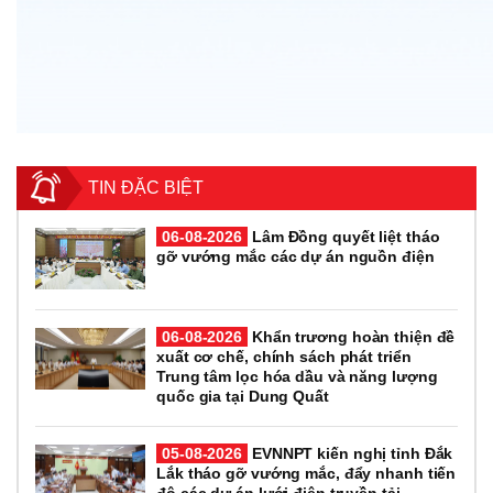
TIN ĐẶC BIỆT
06-08-2026
Lâm Đồng quyết liệt tháo
gỡ vướng mắc các dự án nguồn điện
06-08-2026
Khẩn trương hoàn thiện đề
xuất cơ chế, chính sách phát triển
Trung tâm lọc hóa dầu và năng lượng
quốc gia tại Dung Quất
05-08-2026
EVNNPT kiến nghị tỉnh Đắk
Lắk tháo gỡ vướng mắc, đẩy nhanh tiến
độ các dự án lưới điện truyền tải