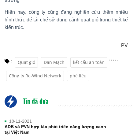
trường
Hiện nay, công ty cũng đang nghiên cứu thêm nhiều
hình thức để tái chế sử dụng cánh quạt gió trong thiết kế
kiến trúc.
PV
,
,
,
,
,
:
Quạt gió
Đan Mạch
kết cấu an toàn
Công ty Re-Wind Network
phế liệu
Tin đã đưa
18-11-2021
ADB và PVN hợp tác phát triển năng lượng xanh
tại Việt Nam