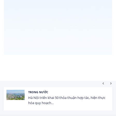
HOẠT ĐỘNG ĐẦU TƯ
Tổng vốn FDI đăng ký vào Việt Nam đạt gần 25 tỷ
USD trong 5 tháng...