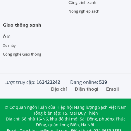
Công trình xanh
Nông nghiệp sạch
Giao thông xanh
Ô tô
Xe máy
Công nghệ Giao thông
Lượt truy cập:
Đang online:
163423242
539
Địa chỉ
Điện thoại
Email
© Cơ quan ngôn luận của Hiệp hội Năng lượng Sạch Việt Nam
Tổng biên tập: TS. Mai Duy Thiện
Địa chỉ: Số nhà 16-N6, khu đô thị mới Sài Đồng, phường Phúc
Đồng, quận Long Biên, Hà Nội.
Email: Tapchinlsvn@gmail.com - Điện thoại: 024.6659.3553 -