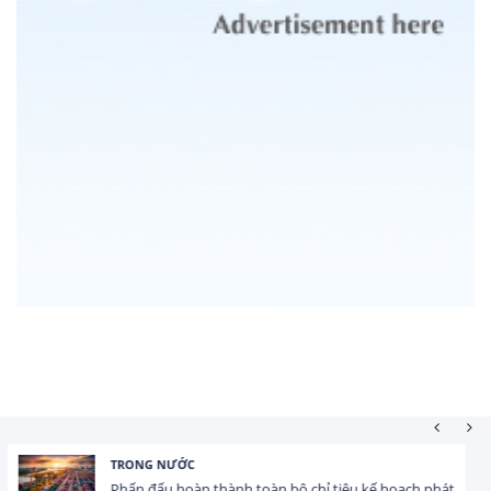
HOẠT ĐỘNG ĐẦU TƯ
Tổng vốn FDI đăng ký vào Việt Nam đạt gần 25 tỷ