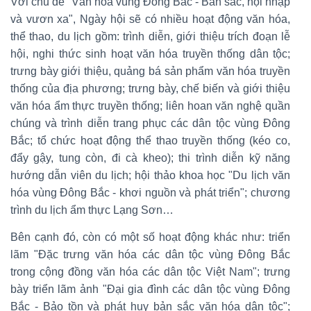
Với chủ đề "Văn hóa vùng Đông Bắc - Bản sắc, hội nhập
và vươn xa", Ngày hội sẽ có nhiều hoạt động văn hóa,
thể thao, du lịch gồm: trình diễn, giới thiệu trích đoạn lễ
hội, nghi thức sinh hoạt văn hóa truyền thống dân tộc;
trưng bày giới thiệu, quảng bá sản phẩm văn hóa truyền
thống của địa phương; trưng bày, chế biến và giới thiệu
văn hóa ẩm thực truyền thống; liên hoan văn nghệ quần
chúng và trình diễn trang phục các dân tộc vùng Đông
Bắc; tổ chức hoạt động thể thao truyền thống (kéo co,
đẩy gậy, tung còn, đi cà kheo); thi trình diễn kỹ năng
hướng dẫn viên du lịch; hội thảo khoa học "Du lịch văn
hóa vùng Đông Bắc - khơi nguồn và phát triển"; chương
trình du lịch ẩm thực Lạng Sơn…
Bên cạnh đó, còn có một số hoạt động khác như: triển
lãm "Đặc trưng văn hóa các dân tộc vùng Đông Bắc
trong cộng đồng văn hóa các dân tộc Việt Nam"; trưng
bày triển lãm ảnh "Đại gia đình các dân tộc vùng Đông
Bắc - Bảo tồn và phát huy bản sắc văn hóa dân tộc";