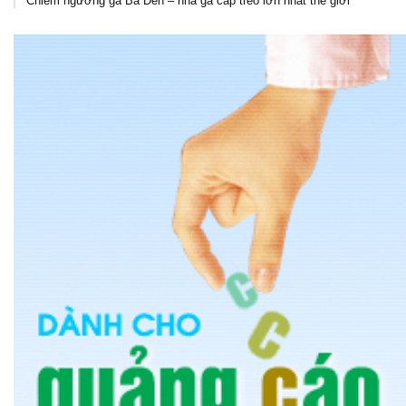
Chiêm ngưỡng ga Bà Đen – nhà ga cáp treo lớn nhất thế giới