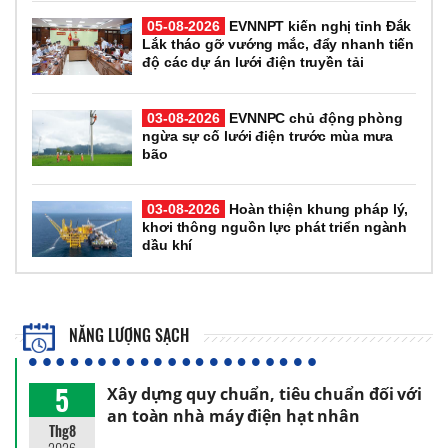
05-08-2026
EVNNPT kiến nghị tỉnh Đắk
Lắk tháo gỡ vướng mắc, đẩy nhanh tiến
độ các dự án lưới điện truyền tải
03-08-2026
EVNNPC chủ động phòng
ngừa sự cố lưới điện trước mùa mưa
bão
03-08-2026
Hoàn thiện khung pháp lý,
khơi thông nguồn lực phát triển ngành
dầu khí
NĂNG LƯỢNG SẠCH
5
Xây dựng quy chuẩn, tiêu chuẩn đối với
an toàn nhà máy điện hạt nhân
Thg8