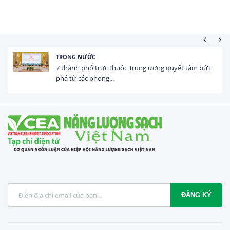
HOẠT ĐỘNG ĐẦU TƯ
huộc Trung ương quyết tâm bứt
Tổng vốn FDI đăng ký
USD trong 5 tháng...
ĐĂNG KÝ