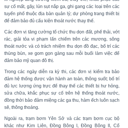
sự cố mất, gãy, lún sụt nắp ga, ghi gang các loại trên các
tuyến phố thuộc địa bàn quản lý; dự phòng trang thiết bị
để đảm bảo đủ cấu kiện thoát nước thay thế.
Các đơn vị tăng cường tổ chức thu dọn đất, phế thải, vớt
rác, giải tỏa vi phạm lấn chiếm trên các mương, sông
thoát nước và có trách nhiệm thu dọn đồ đạc, bố trí các
thùng bùn, xe gom gọn gàng sau mỗi buổi làm việc để
đảm bảo mỹ quan đô thị.
Trong các ngày diễn ra kỳ thi, các đơn vị kiểm tra bảo
đảm hệ thống được vận hành an toàn, thông suốt; bố trí
đủ lực lượng ứng trực để thay thế các thiết bị hư hỏng,
sửa chữa, khắc phục sự cố trên hệ thống thoát nước,
đồng thời bảo đảm miệng các ga thu, hàm ếch luôn sạch
sẽ, thông thoáng.
Ngoài ra, trạm bơm Yên Sở và các trạm bơm cục bộ
khác như Kim Liên, Đồng Bông I, Đồng Bông II, Cổ