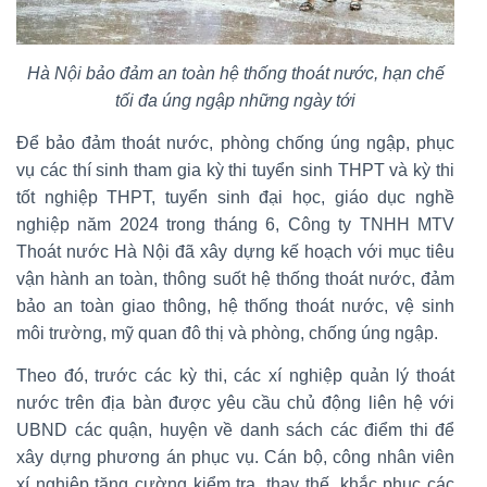
Hà Nội bảo đảm an toàn hệ thống thoát nước, hạn chế
tối đa úng ngập những ngày tới
Để bảo đảm thoát nước, phòng chống úng ngập, phục
vụ các thí sinh tham gia kỳ thi tuyển sinh THPT và kỳ thi
tốt nghiệp THPT, tuyển sinh đại học, giáo dục nghề
nghiệp năm 2024 trong tháng 6, Công ty TNHH MTV
Thoát nước Hà Nội đã xây dựng kế hoạch với mục tiêu
vận hành an toàn, thông suốt hệ thống thoát nước, đảm
bảo an toàn giao thông, hệ thống thoát nước, vệ sinh
môi trường, mỹ quan đô thị và phòng, chống úng ngập.
Theo đó, trước các kỳ thi, các xí nghiệp quản lý thoát
nước trên địa bàn được yêu cầu chủ động liên hệ với
UBND các quận, huyện về danh sách các điểm thi để
xây dựng phương án phục vụ. Cán bộ, công nhân viên
xí nghiệp tăng cường kiểm tra, thay thế, khắc phục các