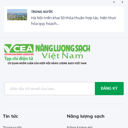
HOẠT ĐỘNG ĐẦU TƯ
Tổng vốn FDI đăng ký vào Việt Nam đạt gần 25 tỷ
USD trong 5 tháng...
ĐĂNG KÝ
Tin tức
Năng lượng sạch
Trong nước
Năng lượng gió