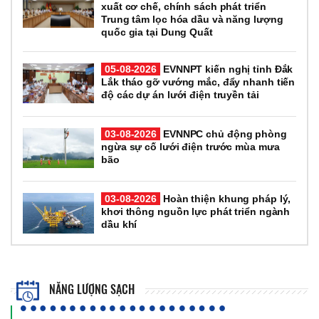
xuất cơ chế, chính sách phát triển
Trung tâm lọc hóa dầu và năng lượng
quốc gia tại Dung Quất
05-08-2026
EVNNPT kiến nghị tỉnh Đắk
Lắk tháo gỡ vướng mắc, đẩy nhanh tiến
độ các dự án lưới điện truyền tải
03-08-2026
EVNNPC chủ động phòng
ngừa sự cố lưới điện trước mùa mưa
bão
03-08-2026
Hoàn thiện khung pháp lý,
khơi thông nguồn lực phát triển ngành
dầu khí
NĂNG LƯỢNG SẠCH