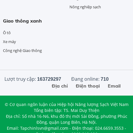
Nông nghiệp sạch
Giao thông xanh
Ô tô
Xe máy
Công nghệ Giao thông
Lượt truy cập:
Đang online:
163729297
710
Địa chỉ
Điện thoại
Email
© Cơ quan ngôn luận của Hiệp hội Năng lượng Sạch Việt Nam
Tổng biên tập: TS. Mai Duy Thiện
Địa chỉ: Số nhà 16-N6, khu đô thị mới Sài Đồng, phường Phúc
Đồng, quận Long Biên, Hà Nội.
Email: Tapchinlsvn@gmail.com - Điện thoại: 024.6659.3553 -