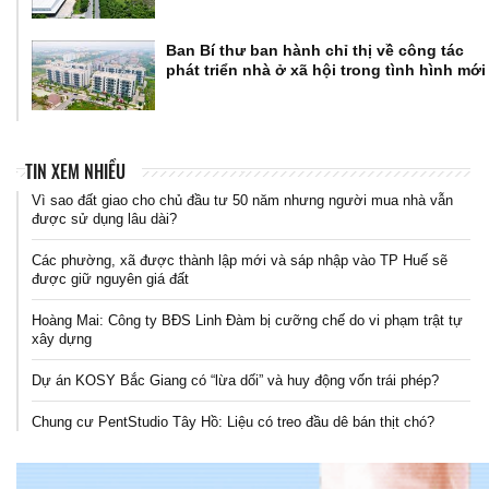
Ban Bí thư ban hành chỉ thị về công tác
phát triển nhà ở xã hội trong tình hình mới
TIN XEM NHIỀU
Vì sao đất giao cho chủ đầu tư 50 năm nhưng người mua nhà vẫn
được sử dụng lâu dài?
Các phường, xã được thành lập mới và sáp nhập vào TP Huế sẽ
được giữ nguyên giá đất
Hoàng Mai: Công ty BĐS Linh Đàm bị cưỡng chế do vi phạm trật tự
xây dựng
Dự án KOSY Bắc Giang có “lừa dối” và huy động vốn trái phép?
Chung cư PentStudio Tây Hồ: Liệu có treo đầu dê bán thịt chó?