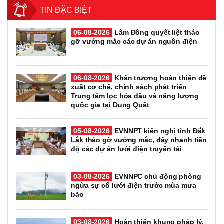
TIN ĐẶC BIỆT
06-08-2026
Lâm Đồng quyết liệt tháo
gỡ vướng mắc các dự án nguồn điện
06-08-2026
Khẩn trương hoàn thiện đề
xuất cơ chế, chính sách phát triển
Trung tâm lọc hóa dầu và năng lượng
quốc gia tại Dung Quất
05-08-2026
EVNNPT kiến nghị tỉnh Đắk
Lắk tháo gỡ vướng mắc, đẩy nhanh tiến
độ các dự án lưới điện truyền tải
03-08-2026
EVNNPC chủ động phòng
ngừa sự cố lưới điện trước mùa mưa
bão
03-08-2026
Hoàn thiện khung pháp lý,