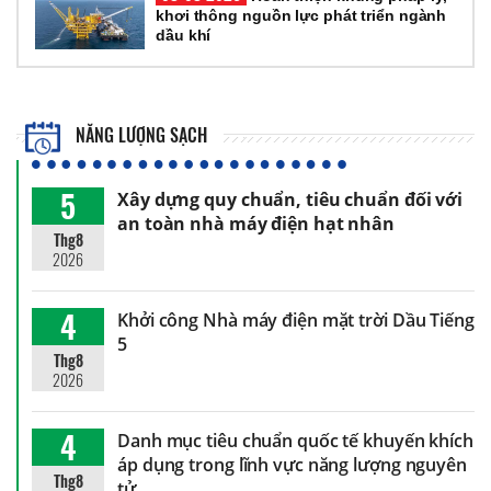
khơi thông nguồn lực phát triển ngành
dầu khí
NĂNG LƯỢNG SẠCH
5
Xây dựng quy chuẩn, tiêu chuẩn đối với
an toàn nhà máy điện hạt nhân
Thg8
2026
4
Khởi công Nhà máy điện mặt trời Dầu Tiếng
5
Thg8
2026
4
Danh mục tiêu chuẩn quốc tế khuyến khích
áp dụng trong lĩnh vực năng lượng nguyên
Thg8
tử