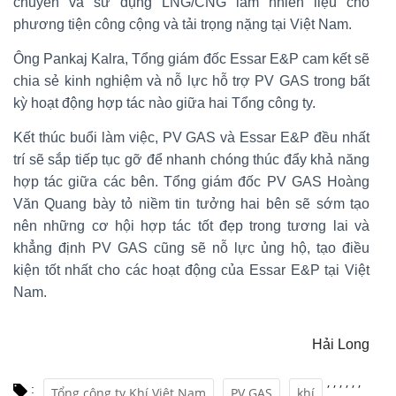
chuyển và sử dụng LNG/CNG làm nhiên liệu cho
phương tiện công cộng và tải trọng nặng tại Việt Nam.
Ông Pankaj Kalra, Tổng giám đốc Essar E&P cam kết sẽ
chia sẻ kinh nghiệm và nỗ lực hỗ trợ PV GAS trong bất
kỳ hoạt động hợp tác nào giữa hai Tổng công ty.
Kết thúc buổi làm việc, PV GAS và Essar E&P đều nhất
trí sẽ sắp tiếp tục gỡ để nhanh chóng thúc đẩy khả năng
hợp tác giữa các bên. Tổng giám đốc PV GAS Hoàng
Văn Quang bày tỏ niềm tin tưởng hai bên sẽ sớm tạo
nên những cơ hội hợp tác tốt đẹp trong tương lai và
khẳng định PV GAS cũng sẽ nỗ lực ủng hộ, tạo điều
kiện tốt nhất cho các hoạt động của Essar E&P tại Việt
Nam.
Hải Long
,
,
,
,
,
,
:
Tổng công ty Khí Việt Nam
PV GAS
khí