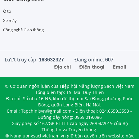
Ô tô
Xe máy
Công nghệ Giao thông
Lượt truy cập:
Đang online:
163632327
607
Địa chỉ
Điện thoại
Email
© Cơ quan ngôn luận của Hiệp hội Năng lượng Sạch Việt Nam
Tổng biên tập: TS. Mai Duy Thiện
Địa chỉ: Số nhà 16-N6, khu đô thị mới Sài Đồng, phường Phúc
Đồng, quận Long Biên, Hà Nội.
Email: Tapchinlsvn@gmail.com - Điện thoại: 024.6659.3553 -
Đường dây nóng: 0969.019.086
Giấy phép số 167/GP-BTTTT cấp ngày 26/04/2019 của Bộ
Thông tin và Truyền thông.
® Nangluongsachvietnam.vn giữ bản quyền trên website này.