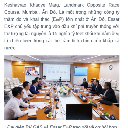
Keshavrao Khadye Marg, Landmark Opposite Race
Course, Mumbai, Ấn Độ. Là một trong những công ty
thăm dò và khai thác (E&P) lớn nhất ở Ấn Độ, Essar
E&P chủ yếu tập trung vào dầu khí phi truyền thống với
trữ lượng tài nguyên là 15 nghìn tỷ feet khối khí nằm ở vị
trí chiến lược trong các bể trầm tích chính trên khắp cả
nước.
Đại diện PV GAS và Essar E&P trao đổi về cơ hội hợp