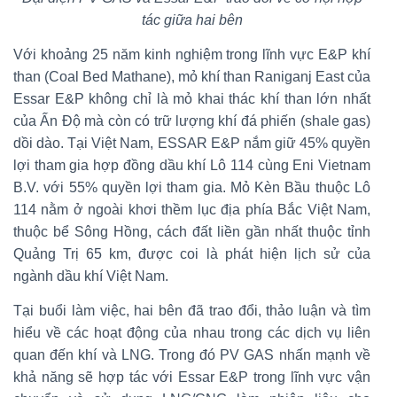
tác giữa hai bên
Với khoảng 25 năm kinh nghiệm trong lĩnh vực E&P khí
than (Coal Bed Mathane), mỏ khí than Raniganj East của
Essar E&P không chỉ là mỏ khai thác khí than lớn nhất
của Ấn Độ mà còn có trữ lượng khí đá phiến (shale gas)
dồi dào. Tại Việt Nam, ESSAR E&P nắm giữ 45% quyền
lợi tham gia hợp đồng dầu khí Lô 114 cùng Eni Vietnam
B.V. với 55% quyền lợi tham gia. Mỏ Kèn Bầu thuộc Lô
114 nằm ở ngoài khơi thềm lục địa phía Bắc Việt Nam,
thuộc bể Sông Hồng, cách đất liền gần nhất thuộc tỉnh
Quảng Trị 65 km, được coi là phát hiện lịch sử của
ngành dầu khí Việt Nam.
Tại buổi làm việc, hai bên đã trao đổi, thảo luận và tìm
hiểu về các hoạt động của nhau trong các dịch vụ liên
quan đến khí và LNG. Trong đó PV GAS nhấn mạnh về
khả năng sẽ hợp tác với Essar E&P trong lĩnh vực vận