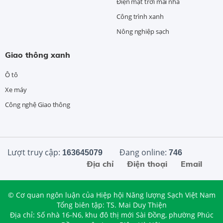
Điện mặt trời mái nhà
Công trình xanh
Nông nghiệp sạch
Giao thông xanh
Ô tô
Xe máy
Công nghệ Giao thông
Lượt truy cập:
Đang online:
163645079
746
Địa chỉ
Điện thoại
Email
© Cơ quan ngôn luận của Hiệp hội Năng lượng Sạch Việt Nam
Tổng biên tập: TS. Mai Duy Thiện
Địa chỉ: Số nhà 16-N6, khu đô thị mới Sài Đồng, phường Phúc