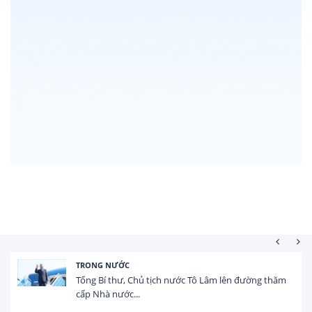
HOẠT ĐỘNG ĐẦU TƯ
nước Tô Lâm lên đường thăm
Tổng vốn FDI đăng ký vào
USD trong 5 tháng...