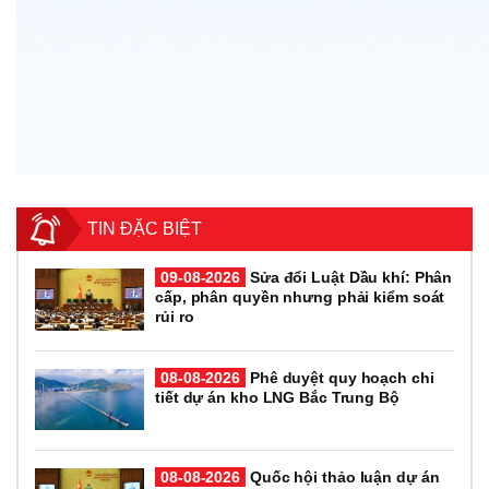
TIN ĐẶC BIỆT
09-08-2026
Sửa đổi Luật Dầu khí: Phân
cấp, phân quyền nhưng phải kiểm soát
rủi ro
08-08-2026
Phê duyệt quy hoạch chi
tiết dự án kho LNG Bắc Trung Bộ
08-08-2026
Quốc hội thảo luận dự án