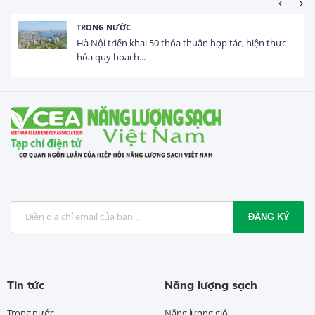
HOẠT ĐỘNG ĐẦU TƯ
Tổng vốn FDI đăng ký vào Việt Nam đạt gần 25 tỷ
USD trong 5 tháng...
ĐĂNG KÝ
Tin tức
Năng lượng sạch
Trong nước
Năng lượng gió