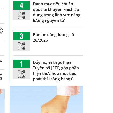
4
Danh mục tiêu chuẩn
quốc tế khuyến khích áp
Thg8
dụng trong lĩnh vực năng
2026
lượng nguyên tử
đẹp
thế
3
Bản tin năng lượng số
28/2026
Thg8
2026
ác
1
Đẩy mạnh thực hiện
Tuyên bố JETP, góp phần
Thg8
hiện thực hóa mục tiêu
en
2026
phát thải ròng bằng 0
ất