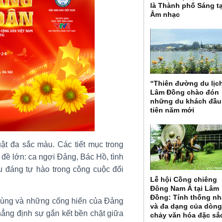
là Thành phố Sáng t
Âm nhạc
“Thiên đường du lịc
Lâm Đồng chào đón
những du khách đầu
tiên năm mới
ật đa sắc màu. Các tiết mục trong
đề lớn: ca ngợi Đảng, Bác Hồ, tình
 đáng tự hào trong công cuộc đổi
Lễ hội Cồng chiêng
Đông Nam Á tại Lâm
Đồng: Tính thống nh
 hùng và những cống hiến của Đảng
và đa dạng của dòn
hẳng định sự gắn kết bền chặt giữa
chảy văn hóa đặc sắ