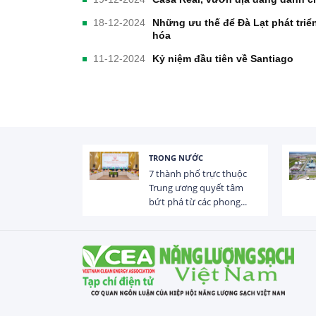
18-12-2024
Những ưu thế để Đà Lạt phát triể
hóa
11-12-2024
Kỷ niệm đầu tiên về Santiago
TRONG NƯỚC
 trị dòng chảy
7 thành phố trực thuộc
hạ lưu 831 đập,
Trung ương quyết tâm
bứt phá từ các phong...