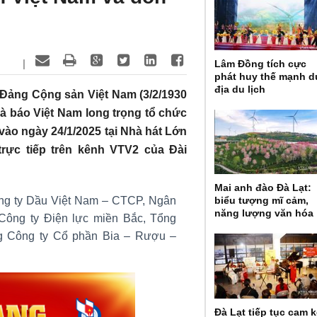
|
Lâm Đồng tích cực
phát huy thế mạnh d
địa du lịch
Đảng Cộng sản Việt Nam (3/2/1930
hà báo Việt Nam long trọng tổ chức
ào ngày 24/1/2025 tại Nhà hát Lớn
trực tiếp trên kênh VTV2 của Đài
Mai anh đào Đà Lạt:
ng ty Dầu Việt Nam – CTCP, Ngân
biểu tượng mĩ cảm,
năng lượng văn hóa
ông ty Điện lực miền Bắc, Tổng
ng Công ty Cổ phần Bia – Rượu –
Đà Lạt tiếp tục cam k