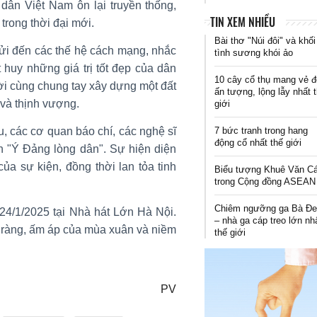
dân Việt Nam ôn lại truyền thống,
TIN XEM NHIỀU
trong thời đại mới.
Bài thơ "Núi đôi" và khối
 gửi đến các thế hệ cách mạng, nhắc
tình sương khói ảo
 huy những giá trị tốt đẹp của dân
10 cây cổ thụ mang vẻ 
ời cùng chung tay xây dựng một đất
ấn tượng, lộng lẫy nhất 
 và thịnh vượng.
giới
, các cơ quan báo chí, các nghệ sĩ
7 bức tranh trong hang
động cổ nhất thế giới
 "Ý Đảng lòng dân". Sự hiện diện
ủa sự kiện, đồng thời lan tỏa tinh
Biểu tượng Khuê Văn C
trong Cộng đồng ASEAN
Chiêm ngưỡng ga Bà Đ
 24/1/2025 tại Nhà hát Lớn Hà Nội.
– nhà ga cáp treo lớn nh
 ràng, ấm áp của mùa xuân và niềm
thế giới
PV