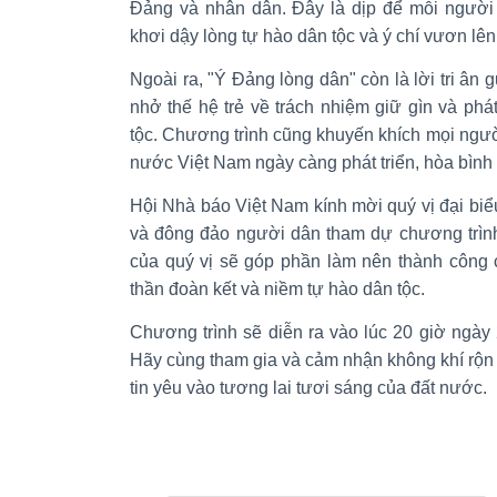
Đảng và nhân dân. Đây là dịp để mỗi người 
khơi dậy lòng tự hào dân tộc và ý chí vươn lên 
Ngoài ra, "Ý Đảng lòng dân" còn là lời tri ân
nhở thế hệ trẻ về trách nhiệm giữ gìn và phát
tộc. Chương trình cũng khuyến khích mọi ngư
nước Việt Nam ngày càng phát triển, hòa bình
Hội Nhà báo Việt Nam kính mời quý vị đại biểu
và đông đảo người dân tham dự chương trình
của quý vị sẽ góp phần làm nên thành công c
thần đoàn kết và niềm tự hào dân tộc.
Chương trình sẽ diễn ra vào lúc 20 giờ ngày
Hãy cùng tham gia và cảm nhận không khí rộn
tin yêu vào tương lai tươi sáng của đất nước.