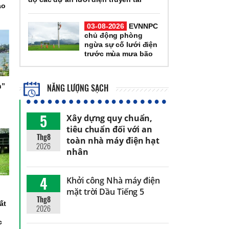
ạo
03-08-2026
EVNNPC
chủ động phòng
ngừa sự cố lưới điện
trước mùa mưa bão
NĂNG LƯỢNG SẠCH
h”
5
Xây dựng quy chuẩn,
tiêu chuẩn đối với an
Thg8
toàn nhà máy điện hạt
2026
nhân
4
Khởi công Nhà máy điện
mặt trời Dầu Tiếng 5
Thg8
ất
2026
g
c