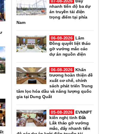
07-08-2026
Đẩy
nhanh tiến độ ba dự
án truyền tải điện
trọng điểm tại phía
Nam
ư
06-08-2026
Lâm
Đồng quyết liệt tháo
gỡ vướng mắc các
dự án nguồn điện
06-08-2026
Khẩn
trương hoàn thiện đề
xuất cơ chế, chính
sách phát triển Trung
tâm lọc hóa dầu và năng lượng quốc
gia tại Dung Quất
05-08-2026
EVNNPT
kiến nghị tỉnh Đắk
Lắk tháo gỡ vướng
mắc, đẩy nhanh tiến
ết
độ các dự án lưới điện truyền tải