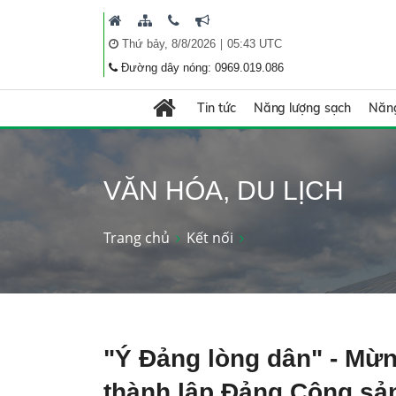
|
Thứ bảy, 8/8/2026
05:43 UTC
Đường dây nóng: 0969.019.086
Tin tức
Năng lượng sạch
Năng
VĂN HÓA, DU LỊCH
Trang chủ
Kết nối
"Ý Đảng lòng dân" - Mừ
thành lập Đảng Cộng sả