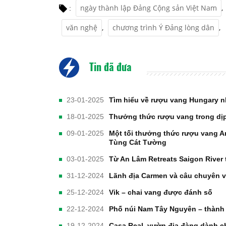
ngày thành lập Đảng Cộng sản Việt Nam
,
:
văn nghệ
,
chương trình Ý Đảng lòng dân
,
Tin đã đưa
23-01-2025
Tìm hiểu về rượu vang Hungary n
18-01-2025
Thưởng thức rượu vang trong dịp
09-01-2025
Một tối thưởng thức rượu vang 
Tùng Cát Tường
03-01-2025
Từ An Lâm Retreats Saigon River
31-12-2024
Lãnh địa Carmen và câu chuyên về
25-12-2024
Vik – chai vang được đánh số
22-12-2024
Phố núi Nam Tây Nguyên – thàn
19-12-2024
Casa Real, vườn địa đàng dành c