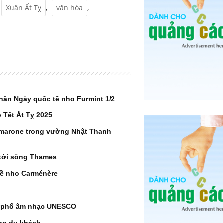
Xuân Ất Tỵ
,
văn hóa
,
hân Ngày quốc tế nho Furmint 1/2
 Tết Ất Tỵ 2025
Amarone trong vường Nhật Thanh
 tới sông Thames
 nho Carménère
h phố âm nhạc UNESCO
ho du khách