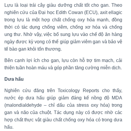
Lựu là loại trái cây giàu dưỡng chất tốt cho gan. Theo
nghiên cứu của Đại học Edith Cowan (ECU), axit ellagic
trong lựu là một hợp chất chống oxy hóa mạnh, đồng
thời có tác dụng chống viêm, chống xơ hóa và chống
ung thư. Nhờ vậy, việc bổ sung lựu vào chế độ ăn hàng
ngày được kỳ vọng có thể giúp giảm viêm gan và bảo vệ
tế bào gan khỏi tổn thương.
Bên cạnh lợi ích cho gan, lựu còn hỗ trợ tim mạch, cải
thiện tuần hoàn máu và góp phần tăng cường miễn dịch.
Dưa hấu
Nghiên cứu đăng trên Toxicology Reports cho thấy,
nước ép dưa hấu giúp giảm đáng kể nồng độ MDA
(malondialdehyde – chỉ dấu của stress oxy hóa) trong
gan và não của chuột. Tác dụng này có được nhờ các
hợp chất thực vật giàu chất chống oxy hóa có trong dưa
hấu.