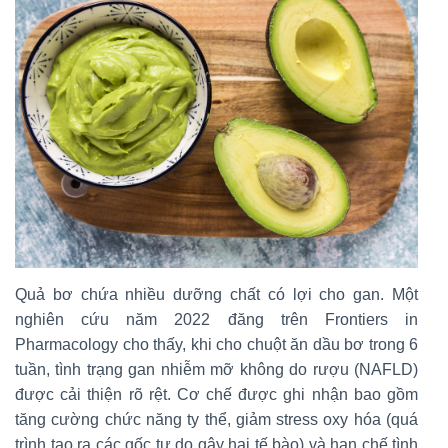
Quả bơ chứa nhiều dưỡng chất có lợi cho gan. Một
nghiên cứu năm 2022 đăng trên Frontiers in
Pharmacology cho thấy, khi cho chuột ăn dầu bơ trong 6
tuần, tình trạng gan nhiễm mỡ không do rượu (NAFLD)
được cải thiện rõ rệt. Cơ chế được ghi nhận bao gồm
tăng cường chức năng ty thể, giảm stress oxy hóa (quá
trình tạo ra các gốc tự do gây hại tế bào) và hạn chế tình