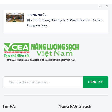
HOẠT ĐỘNG ĐẦU TƯ
Tổng vốn FDI đăng ký vào Việt Nam đạt gần 25 tỷ
USD trong 5 tháng...
ĐĂNG KÝ
Tin tức
Năng lượng sạch