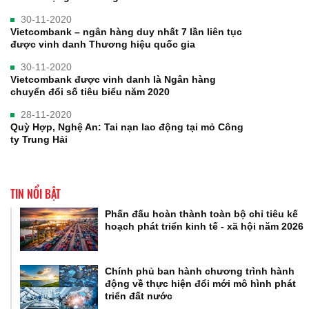
30-11-2020
Vietcombank – ngân hàng duy nhất 7 lần liên tục
được vinh danh Thương hiệu quốc gia
30-11-2020
Vietcombank được vinh danh là Ngân hàng
chuyển đổi số tiêu biểu năm 2020
28-11-2020
Quỳ Hợp, Nghệ An: Tai nạn lao động tại mỏ Công
ty Trung Hải
TIN NỔI BẬT
Phấn đấu hoàn thành toàn bộ chỉ tiêu kế
hoạch phát triển kinh tế - xã hội năm 2026
Chính phủ ban hành chương trình hành
động về thực hiện đổi mới mô hình phát
triển đất nước