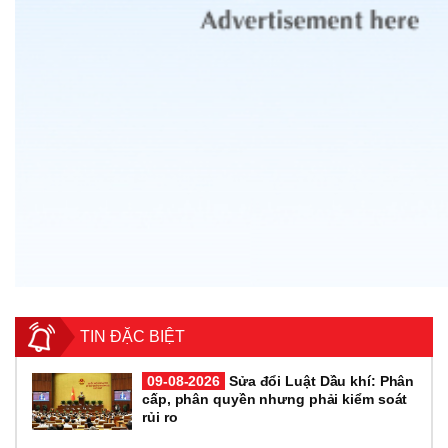
TIN ĐẶC BIỆT
09-08-2026
Sửa đổi Luật Dầu khí: Phân
cấp, phân quyền nhưng phải kiểm soát
rủi ro