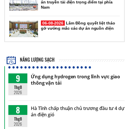
án truyền tải điện trọng điểm tại phía
Nam
06-08-2026
Lâm Đồng quyết liệt tháo
gỡ vướng mắc các dự án nguồn điện
NĂNG LƯỢNG SẠCH
9
Ứng dụng hydrogen trong lĩnh vực giao
thông vận tải
Thg8
2026
8
Hà Tĩnh chấp thuận chủ trương đầu tư 4 dự
án điện gió
Thg8
2026