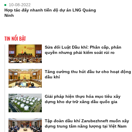
10-08-2022
Hợp tác đẩy nhanh tiến độ dự án LNG Quảng
Ninh
TIN NỔI BẬT
Sửa đổi Luật Dầu khí: Phân cấp, phân
quyền nhưng phải kiểm soát rủi ro
Tăng cường thu hút đầu tư cho hoạt động
dầu khí
Giải pháp hiện thực hóa mục tiêu xây
dựng kho dự trữ xăng dầu quốc gia
Tập đoàn dầu khí Zarubezhneft muốn xây
dựng trung tâm năng lượng tại Việt Nam