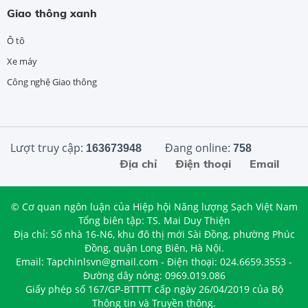
Giao thông xanh
Ô tô
Xe máy
Công nghệ Giao thông
Lượt truy cập:
Đang online:
163673948
758
Địa chỉ
Điện thoại
Email
© Cơ quan ngôn luận của Hiệp hội Năng lượng Sạch Việt Nam
Tổng biên tập: TS. Mai Duy Thiện
Địa chỉ: Số nhà 16-N6, khu đô thị mới Sài Đồng, phường Phúc
Đồng, quận Long Biên, Hà Nội.
Email: Tapchinlsvn@gmail.com - Điện thoại: 024.6659.3553 -
Đường dây nóng: 0969.019.086
Giấy phép số 167/GP-BTTTT cấp ngày 26/04/2019 của Bộ
Thông tin và Truyền thông.