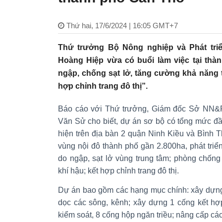
Thứ hai, 17/6/2024 | 16:05 GMT+7
Thứ trưởng Bộ Nông nghiệp và Phát tr
Hoàng Hiệp vừa có buổi làm việc tại th
ngập, chống sạt lở, tăng cường khả năng t
hợp chỉnh trang đô thị”.
Báo cáo với Thứ trưởng, Giám đốc Sở NN
Văn Sử cho biết, dự án sơ bộ có tổng mức đầ
hiện trên địa bàn 2 quận Ninh Kiều và Bình 
vùng nội đô thành phố gần 2.800ha, phát triể
do ngập, sạt lở vùng trung tâm; phòng chống t
khí hậu; kết hợp chỉnh trang đô thị.
Dự án bao gồm các hạng mục chính: xây dựng
dọc các sông, kênh; xây dựng 1 cống kết hợ
kiểm soát, 8 cống hộp ngăn triều; nâng cấp cá