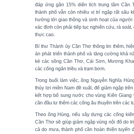
đáp ứng gần 15% diện tích trung tâm Cần T
thành phố vẫn còn nhiều vị trí ngập rất sâu 
hưởng tới giao thông và sinh hoạt của ngườ
xác định còn phải tiếp tục nghiên cứu, rà soát
thực cao.
Bí thư Thành ủy Cần Thơ thông tin thêm, hi
án phát triển thành phố và tăng cường khả n
kè các sông Cần Thơ, Cái Sơn, Mương Khai
các cống ngăn triều và trạm bơm.
Trong buổi làm việc, ông Nguyễn Nghĩa Hùn
thủy lợi miền Nam đề xuất, để giảm ngập trê
kết hợp bổ sung nước cho vùng Kiên Giang 
cần đầu tư thêm các cống âu thuyền trên các t
Theo ông Hùng, nếu xây dựng các cống kiểm
Cần Thơ sẽ giúp giảm ngập vùng nội đô do triề
cả do mưa, thành phố cần hoàn thiện tuyến 