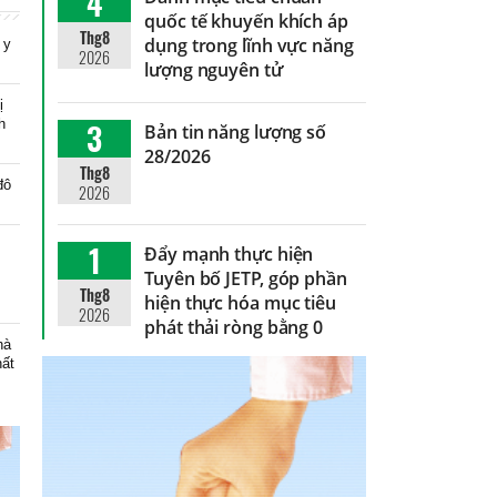
4
quốc tế khuyến khích áp
Thg8
dụng trong lĩnh vực năng
 y
2026
lượng nguyên tử
ị
h
3
Bản tin năng lượng số
28/2026
Thg8
đô
2026
1
Đẩy mạnh thực hiện
Tuyên bố JETP, góp phần
Thg8
hiện thực hóa mục tiêu
2026
phát thải ròng bằng 0
hà
hất