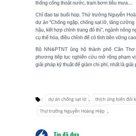
thống cống thoát nước, trạm bơm tiêu mưa…
Chỉ đạo tại buổi họp, Thứ trưởng Nguyễn Hoàn
dự án “Chống ngập, chống sạt lở, tăng cường k
hậu, kết hợp chỉnh trang đô thị”, ngành nông n
cụ thể hóa, điều chỉnh để có tính bền vững cao
Bộ NN&PTNT ủng hộ thành phố Cần Thơ t
phương tiếp tục nghiên cứu mở rộng phạm vị
giải pháp kỹ thuật để giảm chi phí, nhất là giả
dự án chống sạt lở
,
thích ứng biến đổi 
:
Thứ trưởng Nguyễn Hoàng Hiệp
,
Tin đã đưa