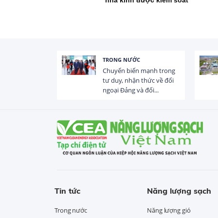
nhà kính được kiểm soát
TRONG NƯỚC
 trị dòng chảy
Chuyển biến mạnh trong
hạ lưu 831 đập,
tư duy, nhận thức về đối
ngoại Đảng và đối...
Tin tức
Năng lượng sạch
Trong nước
Năng lượng gió