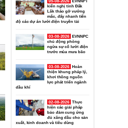
05-08-2026
EVNNPT
kiến nghị tỉnh Đắk
Lắk tháo gỡ vướng
mắc, đẩy nhanh tiến
độ các dự án lưới điện truyền tải
03-08-2026
EVNNPC
chủ động phòng
ngừa sự cố lưới điện
trước mùa mưa bão
03-08-2026
Hoàn
thiện khung pháp lý,
khơi thông nguồn
lực phát triển ngành
dầu khí
02-08-2026
Thực
hiện các giải pháp
bảo đảm cung ứng
đủ xăng dầu cho sản
xuất, kinh doanh và tiêu dùng