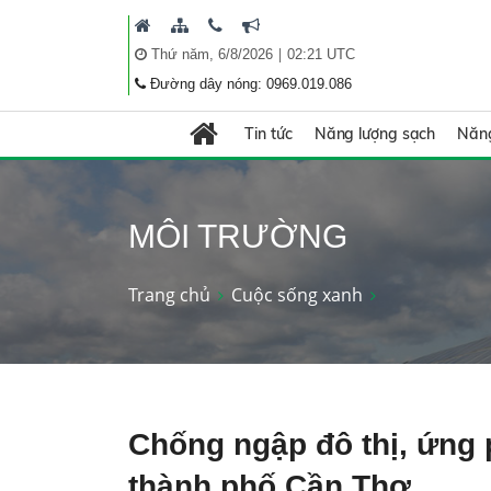
|
Thứ năm, 6/8/2026
02:21 UTC
Đường dây nóng: 0969.019.086
Tin tức
Năng lượng sạch
Năng
MÔI TRƯỜNG
Trang chủ
Cuộc sống xanh
Chống ngập đô thị, ứng p
thành phố Cần Thơ