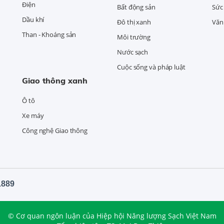
Điện
Bất động sản
Sức
Dầu khí
Đô thị xanh
Văn 
Than - Khoáng sản
Môi trường
Nước sạch
Cuộc sống và pháp luật
Giao thông xanh
Ô tô
Xe máy
Công nghệ Giao thông
1889
© Cơ quan ngôn luận của Hiệp hội Năng lượng Sạch Việt Nam