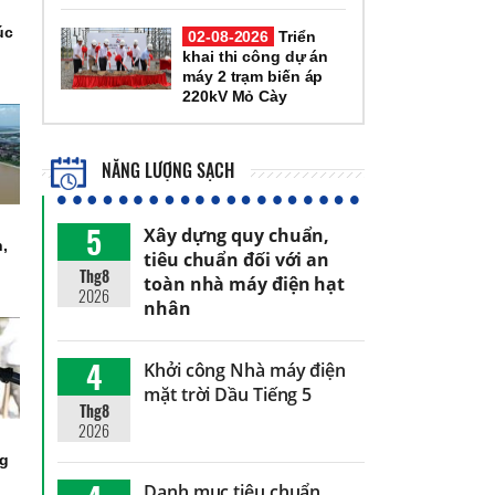
úc
02-08-2026
Triển
khai thi công dự án
máy 2 trạm biến áp
220kV Mỏ Cày
NĂNG LƯỢNG SẠCH
5
Xây dựng quy chuẩn,
h,
tiêu chuẩn đối với an
Thg8
toàn nhà máy điện hạt
2026
nhân
4
Khởi công Nhà máy điện
mặt trời Dầu Tiếng 5
Thg8
2026
ng
Danh mục tiêu chuẩn