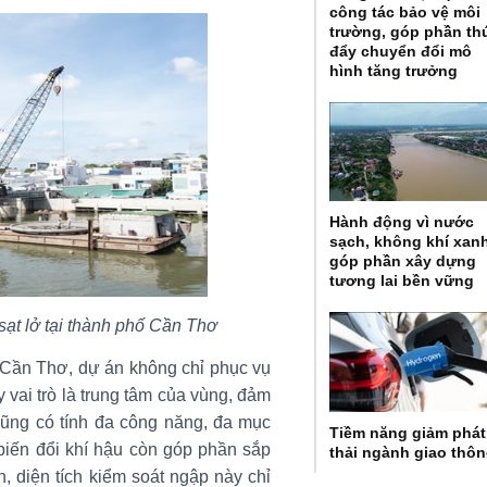
công tác bảo vệ môi
trường, góp phần th
đẩy chuyển đổi mô
hình tăng trưởng
Hành động vì nước
sạch, không khí xan
góp phần xây dựng
tương lai bền vững
sạt lở tại thành phố Cần Thơ
Cần Thơ, dự án không chỉ phục vụ
vai trò là trung tâm của vùng, đảm
cũng có tính đa công năng, đa mục
Tiềm năng giảm phát
 biến đổi khí hậu còn góp phần sắp
thải ngành giao thô
, diện tích kiểm soát ngập này chỉ