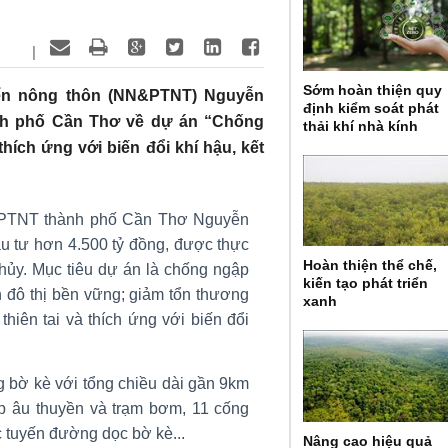
|
Sớm hoàn thiện quy
iển nông thôn (NN&PTNT) Nguyễn
định kiểm soát phát
ành phố Cần Thơ về dự án “Chống
thải khí nhà kính
hích ứng với biến đổi khí hậu, kết
&PTNT thành phố Cần Thơ Nguyễn
u tư hơn 4.500 tỷ đồng, được thực
Hoàn thiện thể chế,
Thủy. Mục tiêu dự án là chống ngập
kiến tạo phát triển
n đô thị bền vững; giảm tổn thương
xanh
hiên tai và thích ứng với biến đổi
 bờ kè với tổng chiều dài gần 9km
p âu thuyền và trạm bơm, 11 cống
c tuyến đường dọc bờ kè...
Nâng cao hiệu quả