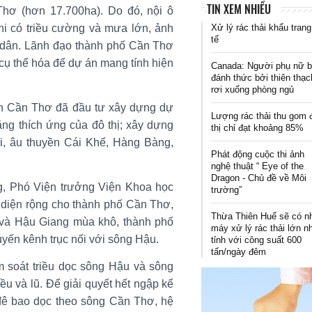
TIN XEM NHIỀU
hơ (hơn 17.700ha). Do đó, nội ô
Xử lý rác thải khẩu trang
khi có triều cường và mưa lớn, ảnh
tế
i dân. Lãnh đạo thành phố Cần Thơ
, cụ thể hóa để dự án mang tính hiện
Canada: Người phụ nữ b
đánh thức bởi thiên thạc
rơi xuống phòng ngủ
ện Cần Thơ đã đầu tư xây dựng dự
Lượng rác thải thu gom 
ăng thích ứng của đô thị; xây dựng
thị chỉ đạt khoảng 85%
, âu thuyền Cái Khế, Hàng Bàng,
Phát động cuộc thi ảnh
nghệ thuật “ Eye of the
Dragon - Chủ đề về Môi
g, Phó Viện trưởng Viện Khoa học
trường”
n diện rộng cho thành phố Cần Thơ,
Thừa Thiên Huế sẽ có n
và Hậu Giang mùa khô, thành phố
máy xử lý rác thải lớn n
uyến kênh trục nối với sông Hậu.
tỉnh với công suất 600
tấn/ngày đêm
 soát triều dọc sông Hậu và sông
u và lũ. Để giải quyết hết ngập kể
đê bao dọc theo sông Cần Thơ, hệ