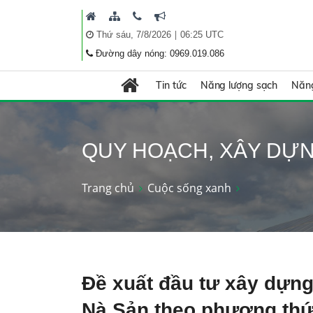
|
Thứ sáu, 7/8/2026
06:25 UTC
Đường dây nóng: 0969.019.086
Tin tức
Năng lượng sạch
Năng
QUY HOẠCH, XÂY DỰ
Trang chủ
Cuộc sống xanh
Đề xuất đầu tư xây dựn
Nà Sản theo phương th