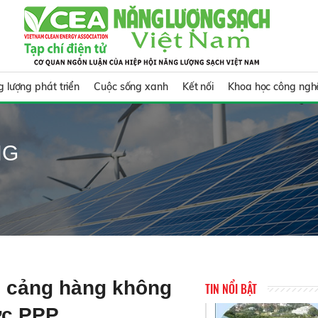
 lượng phát triển
Cuộc sống xanh
Kết nối
Khoa học công ngh
NG
g cảng hàng không
TIN NỔI BẬT
ức PPP