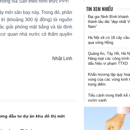
không Nà Sản theo hình thức PPP.
TIN XEM NHIỀU
ây mới sân bay này. Trong đó, phần
Đại gia Ninh Bình khánh
trí (khoảng 300 tỷ đồng) từ nguồn
thành lâu đài “đẹp nhất V
Nam”
ác giải phóng mặt bằng và tái định
 cơ quan nhà nước có thẩm quyền
Hà Nội sẽ có 18 cây cầu
qua sông Hồng
Quảng An, Tây Hồ, Hà N
Nhật Linh
Hàng loạt các công trình
dấu hiệu vi phạm TTXD
Khẩn trương lập quy ho
vùng của các vùng kinh 
trọng điểm
Tiểu cảnh trong thiết kế
vườn xanh
ương đầu tư dự án khu đô thị mới