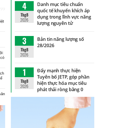
4
Danh mục tiêu chuẩn
quốc tế khuyến khích áp
Thg8
dụng trong lĩnh vực năng
2026
iệt
lượng nguyên tử
3
Bản tin năng lượng số
28/2026
Thg8
ội:
2026
 có
1
Đẩy mạnh thực hiện
ạch
Tuyên bố JETP, góp phần
tế
Thg8
hiện thực hóa mục tiêu
2026
phát thải ròng bằng 0
 sân