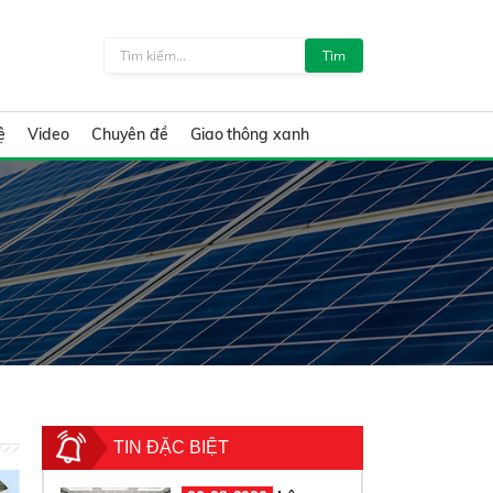
Tìm
ệ
Video
Chuyên đề
Giao thông xanh
TIN ĐẶC BIỆT