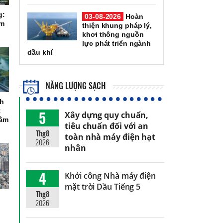
g:
03-08-2026
Hoàn
ầm
thiện khung pháp lý,
khơi thông nguồn
lực phát triển ngành
dầu khí
NĂNG LƯỢNG SẠCH
ch
t
5
Xây dựng quy chuẩn,
tầm
tiêu chuẩn đối với an
Thg8
toàn nhà máy điện hạt
2026
nhân
4
Khởi công Nhà máy điện
mặt trời Dầu Tiếng 5
Thg8
2026