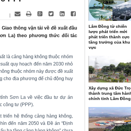
|
Lâm Đồng từ chiến
iao thông vận tải về đề xuất đầu
lược phát triển mới
ơn La) theo phương thức đối tác
phát triển thành cực
tăng trưởng của khu
vực
ất là cảng hàng không thuộc nhóm
ng suất quy hoạch đến năm 2030 nhỏ
không thuộc nhóm này được đề xuất
ầng cho địa phương để chủ động huy
Xây dựng xã Đức Tr
thành trung tâm hàn
ỉnh Sơn La về việc đầu tư dự án
chính tỉnh Lâm Đồng
c công tư (PPP).
t triển hệ thống cảng hàng không,
 nhìn đến năm 2050 và Đề án “Định
cấu hạ tầng cảng hàng không” chưa