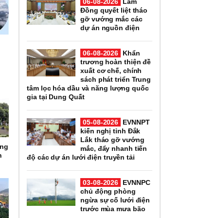
06-08-2026
Lâm
Đồng quyết liệt tháo
gỡ vướng mắc các
dự án nguồn điện
06-08-2026
Khẩn
trương hoàn thiện đề
xuất cơ chế, chính
sách phát triển Trung
tâm lọc hóa dầu và năng lượng quốc
gia tại Dung Quất
05-08-2026
EVNNPT
kiến nghị tỉnh Đắk
Lắk tháo gỡ vướng
ọng
mắc, đẩy nhanh tiến
h
độ các dự án lưới điện truyền tải
03-08-2026
EVNNPC
chủ động phòng
ngừa sự cố lưới điện
trước mùa mưa bão