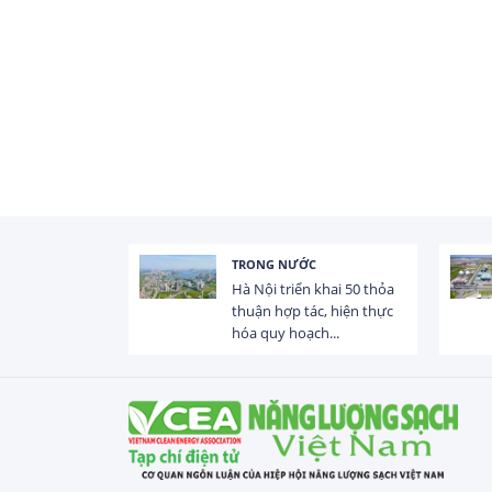
TRONG NƯỚC
 trị dòng chảy
Hà Nội triển khai 50 thỏa
hạ lưu 831 đập,
thuận hợp tác, hiện thực
hóa quy hoạch...