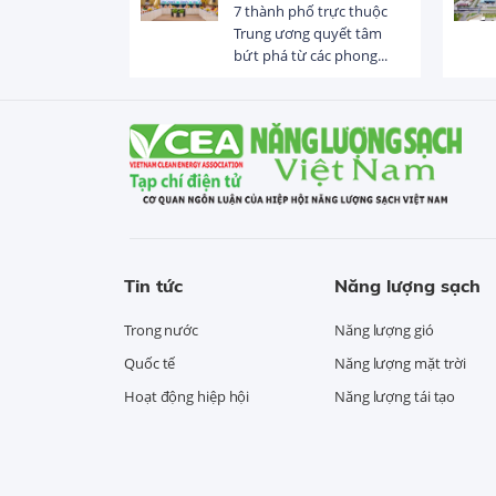
 trị dòng chảy
7 thành phố trực thuộc
hạ lưu 831 đập,
Trung ương quyết tâm
bứt phá từ các phong...
Tin tức
Năng lượng sạch
Trong nước
Năng lượng gió
Quốc tế
Năng lượng mặt trời
Hoạt động hiệp hội
Năng lượng tái tạo