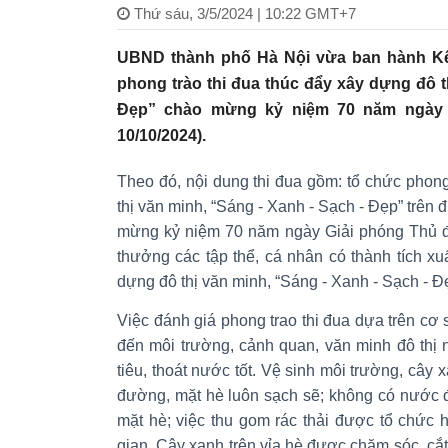
Thứ sáu, 3/5/2024 | 10:22 GMT+7
UBND thành phố Hà Nội vừa ban hành K
phong trào thi đua thúc đẩy xây dựng đô t
Đẹp” chào mừng kỷ niệm 70 năm ngày G
10/10/2024).
Theo đó, nội dung thi đua gồm: tổ chức phong
thị văn minh, “Sáng - Xanh - Sạch - Đẹp” trên 
mừng kỷ niệm 70 năm ngày Giải phóng Thủ đô
thưởng các tập thể, cá nhân có thành tích xuấ
dựng đô thị văn minh, “Sáng - Xanh - Sạch - Đ
Việc đánh giá phong trao thi đua dựa trên cơ 
đến môi trường, cảnh quan, văn minh đô thị
tiêu, thoát nước tốt. Vệ sinh môi trường, cây
đường, mặt hè luôn sạch sẽ; không có nước đ
mặt hè; việc thu gom rác thải được tổ chức h
gian. Cây xanh trên vỉa hè được chăm sóc, cắt 