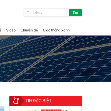
Tìm
ệ
Video
Chuyên đề
Giao thông xanh
TIN ĐẶC BIỆT