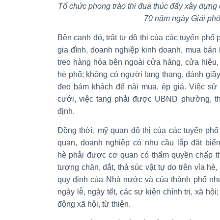
Tổ chức phong trào thi đua thúc đẩy xây dựng
70 năm ngày Giải ph
Bên cạnh đó, trật tự đô thị của các tuyến phố
gia đình, doanh nghiệp kinh doanh, mua bán 
treo hàng hóa bên ngoài cửa hàng, cửa hiệu,
hè phố; không có người lang thang, đánh giầ
đeo bám khách để nài mua, ép giá. Việc sử 
cưới, việc tang phải được UBND phường, th
định.
Đồng thời, mỹ quan đô thị của các tuyến phố
quan, doanh nghiệp có nhu cầu lắp đặt biển
hè phải được cơ quan có thẩm quyền chấp th
tượng chăn, dắt, thả súc vật tự do trên vỉa h
quy định của Nhà nước và của thành phố như
ngày lễ, ngày tết, các sự kiện chính trị, xã h
động xã hội, từ thiện.