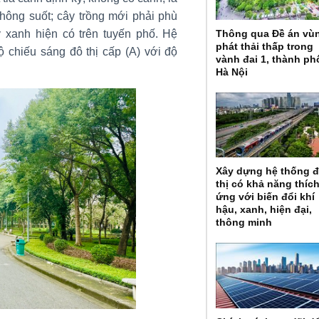
thông suốt; cây trồng mới phải phù
Thông qua Đề án vù
 xanh hiện có trên tuyến phố. Hệ
phát thải thấp trong
 chiếu sáng đô thị cấp (A) với độ
vành đai 1, thành ph
Hà Nội
Xây dựng hệ thống 
thị có khả năng thíc
ứng với biến đổi khí
hậu, xanh, hiện đại,
thông minh