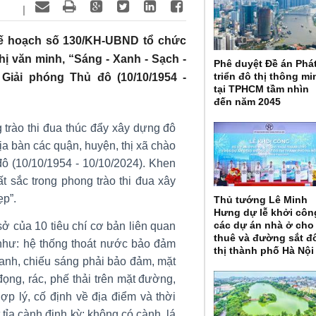
|
ế hoạch số 130/KH-UBND tổ chức
hị văn minh, “Sáng - Xanh - Sạch -
Phê duyệt Đề án Phá
triển đô thị thông mi
iải phóng Thủ đô (10/10/1954 -
tại TPHCM tầm nhìn
đến năm 2045
 trào thi đua thúc đẩy xây dựng đô
địa bàn các quận, huyện, thị xã chào
 (10/10/1954 - 10/10/2024). Khen
t sắc trong phong trào thi đua xây
ẹp”.
Thủ tướng Lê Minh
Hưng dự lễ khởi côn
các dự án nhà ở cho
sở của 10 tiêu chí cơ bản liên quan
thuê và đường sắt đ
 như: hệ thống thoát nước bảo đảm
thị thành phố Hà Nội
 xanh, chiếu sáng phải bảo đảm, mặt
ọng, rác, phế thải trên mặt đường,
ợp lý, cố định về địa điểm và thời
tỉa cành định kỳ; không có cành, lá