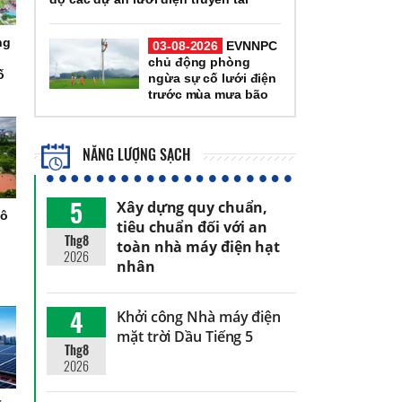
ng
03-08-2026
EVNNPC
chủ động phòng
ố
ngừa sự cố lưới điện
trước mùa mưa bão
NĂNG LƯỢNG SẠCH
5
Xây dựng quy chuẩn,
đô
tiêu chuẩn đối với an
h
Thg8
toàn nhà máy điện hạt
2026
nhân
4
Khởi công Nhà máy điện
mặt trời Dầu Tiếng 5
Thg8
2026