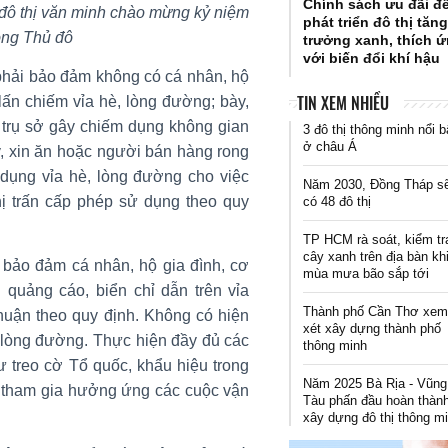
Chính sách ưu đãi đ
 đô thị văn minh chào mừng kỷ niệm
phát triển đô thị tăn
óng Thủ đô
trưởng xanh, thích 
với biến đổi khí hậu
 phải bảo đảm không có cá nhân, hộ
TIN XEM NHIỀU
lấn chiếm vỉa hè, lòng đường; bày,
 trụ sở gây chiếm dụng không gian
3 đô thị thông minh nổi b
ở châu Á
y, xin ăn hoặc người bán hàng rong
dụng vỉa hè, lòng đường cho việc
Năm 2030, Đồng Tháp s
ị trấn cấp phép sử dụng theo quy
có 48 đô thị
TP HCM rà soát, kiểm tr
cây xanh trên địa bàn kh
 bảo đảm cá nhân, hộ gia đình, cơ
mùa mưa bão sắp tới
 quảng cáo, biển chỉ dẫn trên vỉa
Thành phố Cần Thơ xe
uận theo quy định. Không có hiện
xét xây dựng thành phố
è, lòng đường. Thực hiện đầy đủ các
thông minh
 treo cờ Tổ quốc, khẩu hiệu trong
Năm 2025 Bà Rịa - Vũng
ội; tham gia hưởng ứng các cuộc vận
Tàu phấn đầu hoàn thàn
xây dựng đô thị thông m