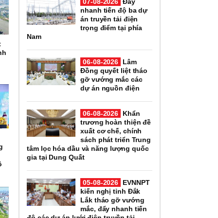
07-08-2026
Đẩy
nhanh tiến độ ba dự
án truyền tải điện
trọng điểm tại phía
Nam
t
nh
06-08-2026
Lâm
Đồng quyết liệt tháo
gỡ vướng mắc các
dự án nguồn điện
06-08-2026
Khẩn
trương hoàn thiện đề
xuất cơ chế, chính
sách phát triển Trung
g
tâm lọc hóa dầu và năng lượng quốc
gia tại Dung Quất
ô
05-08-2026
EVNNPT
kiến nghị tỉnh Đắk
Lắk tháo gỡ vướng
mắc, đẩy nhanh tiến
độ các dự án lưới điện truyền tải