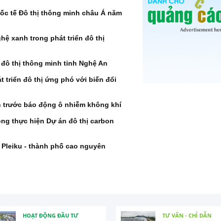
uốc tế Đô thị thông minh châu Á năm
̂ xanh trong phát triển đô thị
n đô thị thông minh tỉnh Nghệ An
 triển đô thị ứng phó với biến đổi
h trước báo động ô nhiễm không khí
ng thực hiện Dự án đô thị carbon
Pleiku - thành phố cao nguyên
HOẠT ĐỘNG ĐẦU TƯ
TƯ VẤN - CHỈ DẪN