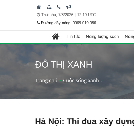
|
Thứ sáu, 7/8/2026
12:19 UTC
Đường dây nóng: 0969.019.086
Tin tức
Năng lượng sạch
Năng
ĐÔ THỊ XANH
Trang chủ
Cuộc sống xanh
Hà Nội: Thi đua xây dựn