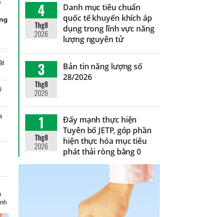
ể
4
Danh mục tiêu chuẩn
g
quốc tế khuyến khích áp
ứng
Thg8
dụng trong lĩnh vực năng
2026
lượng nguyên tử
ật
3
Bản tin năng lượng số
28/2026
Thg8
ẽ
2026
a
1
Đẩy mạnh thực hiện
i
Tuyên bố JETP, góp phần
Thg8
hiện thực hóa mục tiêu
2026
phát thải ròng bằng 0
m
h
inh