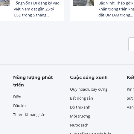
Tổng vốn FDI đăng ký vào
Bắc Ninh: Tháo gỡ 
Việt Nam đạt gần 25 tỷ
khăn trong triển kha
USD trong 5 tháng...
đặt ĐMTAM trong...
Năng lượng phát
Cuộc sống xanh
Kết
triển
Quy hoạch, xây dựng
Kin
Điện
Bất động sản
Sức
Dầu khí
Đô thị xanh
Văn 
Than - Khoáng sản
Môi trường
Nước sạch
Cuộc sống và pháp luật