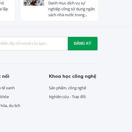
khó
Danh mục dịch vụ sự
i lắp
nghiệp công sử dụng ngân
sách nhà nước trong...
ĐĂNG KÝ
 nối
Khoa học công nghệ
h tế xanh
Sản phẩm, công nghệ
 khỏe
Nghiên cứu - Trao đổi
hóa, du lịch