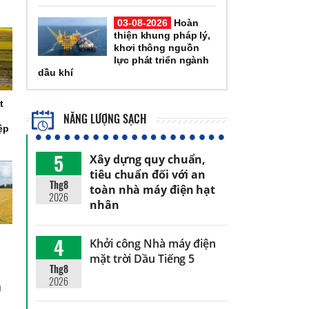
03-08-2026
Hoàn
thiện khung pháp lý,
khơi thông nguồn
lực phát triển ngành
dầu khí
t
NĂNG LƯỢNG SẠCH
ệp
5
Xây dựng quy chuẩn,
tiêu chuẩn đối với an
Thg8
toàn nhà máy điện hạt
2026
nhân
4
Khởi công Nhà máy điện
mặt trời Dầu Tiếng 5
Thg8
2026
g