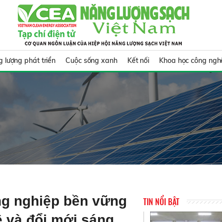
 lượng phát triển
Cuộc sống xanh
Kết nối
Khoa học công ngh
ng nghiệp bền vững
TIN NỔI BẬT
 và đổi mới sáng