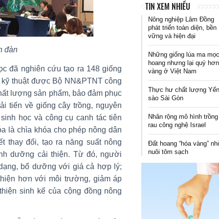
TIN XEM NHIỀU
Nông nghiệp Lâm Đồng
phát triển toàn diện, bền
vững và hiện đại
n đàn
Những giống lúa ma mọ
hoang nhưng lại quý hơ
ọc đã nghiên cứu tạo ra 148 giống
vàng ở Việt Nam
 bộ kỹ thuật được Bộ NN&PTNT công
Thực hư chất lượng Yế
 chất lượng sản phẩm, bảo đảm phục
sào Sài Gòn
ải tiến về giống cây trồng, nguyên
Nhân rộng mô hình trồng
sinh học và công cụ canh tác tiên
rau công nghệ Israel
óa là chìa khóa cho phép nông dân
ết thay đổi, tạo ra năng suất nông
Đất hoang “hóa vàng” n
nuôi tôm sạch
nh dưỡng cải thiện. Từ đó, người
dạng, bổ dưỡng với giá cả hợp lý;
thiện hơn với môi trường, giảm áp
i thiện sinh kế của cộng đồng nông