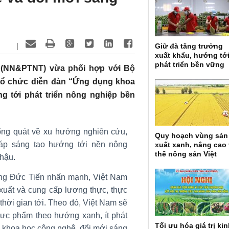
|
Giữ đà tăng trưởng
xuất khẩu, hướng tớ
phát triển bền vững
n (NN&PTNT) vừa phối hợp với Bộ
tổ chức diễn đàn “Ứng dụng khoa
g tới phát triển nông nghiệp bền
tổng quát về xu hướng nghiên cứu,
Quy hoạch vùng sản
pháp sáng tạo hướng tới nền nông
xuất xanh, nâng cao 
thế nông sản Việt
 hậu.
ng Đức Tiến nhấn mạnh, Việt Nam
 xuất và cung cấp lương thực, thực
hời gian tới. Theo đó, Việt Nam sẽ
hực phẩm theo hướng xanh, ít phát
Tối ưu hóa giá trị ki
g khoa học công nghệ, đổi mới sáng