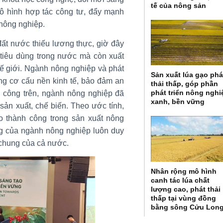
tế của nông sản
mô hình hợp tác công tư, đẩy mạnh
 nông nghiệp.
ất nước thiếu lương thực, giờ đây
iêu dùng trong nước mà còn xuất
 giới. Ngành nông nghiệp và phát
Sản xuất lúa gạo phá
ong cơ cấu nền kinh tế, bảo đảm an
thải thấp, góp phần
phát triển nông nghi
 công trên, ngành nông nghiệp đã
xanh, bền vững
sản xuất, chế biến. Theo ước tính,
 thành công trong sản xuất nông
ng của ngành nông nghiệp luôn duy
 chung của cả nước.
Nhân rộng mô hình
canh tác lúa chất
lượng cao, phát thải
thấp tại vùng đồng
bằng sông Cửu Lon