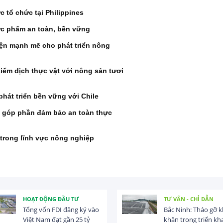
 tổ chức tại Philippines
c phẩm an toàn, bền vững
iện mạnh mẽ cho phát triển nông
iểm dịch thực vật với nông sản tươi
phát triển bền vững với Chile
 góp phần đảm bảo an toàn thực
 trong lĩnh vực nông nghiệp
HOẠT ĐỘNG ĐẦU TƯ
TƯ VẤN - CHỈ DẪN
Tổng vốn FDI đăng ký vào
Bắc Ninh: Tháo gỡ 
Việt Nam đạt gần 25 tỷ
khăn trong triển kha