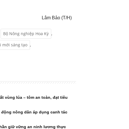
Lâm Bảo (T/H)
Bộ Nông nghiệp Hoa Kỳ
,
i mới sáng tạo
,
 vùng lúa – tôm an toàn, đạt tiêu
n động nông dân áp dụng canh tác
hần giữ vững an ninh lương thực