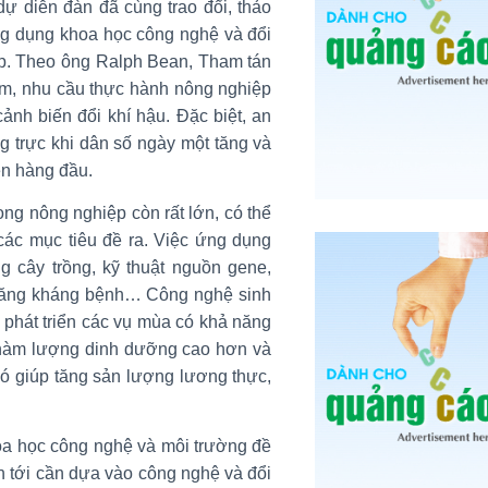
ự diễn đàn đã cùng trao đổi, thảo
ứng dụng khoa học công nghệ và đổi
ệp. Theo ông Ralph Bean, Tham tán
am, nhu cầu thực hành nông nghiệp
ảnh biến đổi khí hậu. Đặc biệt, an
g trực khi dân số ngày một tăng và
ên hàng đầu.
ong nông nghiệp còn rất lớn, có thể
ác mục tiêu đề ra. Việc ứng dụng
g cây trồng, kỹ thuật nguồn gene,
 năng kháng bệnh… Công nghệ sinh
 phát triển các vụ mùa có khả năng
ó hàm lượng dinh dưỡng cao hơn và
đó giúp tăng sản lượng lương thực,
a học công nghệ và môi trường đề
n tới cần dựa vào công nghệ và đổi