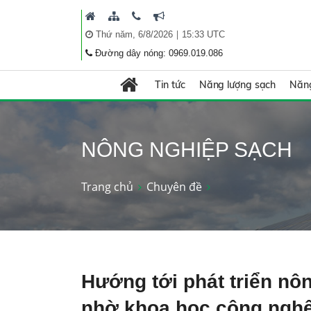
|
Thứ năm, 6/8/2026
15:33 UTC
Đường dây nóng: 0969.019.086
Tin tức
Năng lượng sạch
Năng
NÔNG NGHIỆP SẠCH
Trang chủ
Chuyên đề
Hướng tới phát triển nô
nhờ khoa học công nghệ