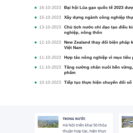
16-10-2023
Đại hội Lúa gạo quốc tế 2023 được
15-10-2023
Xây dựng ngành công nghiệp thự
13-10-2023
Chủ tịch nước chỉ đạo tạo điều k
nghiệp, nông thôn
12-10-2023
New Zealand thay đổi biện pháp k
Việt Nam
11-10-2023
Hợp tác nông nghiệp vì mục tiêu 
11-10-2023
Tăng cường chăn nuôi bền vững,
phẩm
10-10-2023
Tiếp tục thực hiện chuyển đổi số
TRONG NƯỚC
 trị dòng chảy
Hà Nội triển khai 50 thỏa
hạ lưu 831 đập,
thuận hợp tác, hiện thực