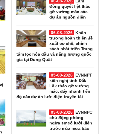
06-08-2026
Lâm
Đồng quyết liệt tháo
gỡ vướng mắc các
dự án nguồn điện
i
06-08-2026
Khẩn
trương hoàn thiện đề
xuất cơ chế, chính
sách phát triển Trung
tâm lọc hóa dầu và năng lượng quốc
gia tại Dung Quất
05-08-2026
EVNNPT
kiến nghị tỉnh Đắk
vị
Lắk tháo gỡ vướng
mắc, đẩy nhanh tiến
độ các dự án lưới điện truyền tải
03-08-2026
EVNNPC
chủ động phòng
ngừa sự cố lưới điện
trước mùa mưa bão
nh