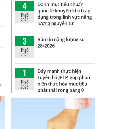
4
Danh mục tiêu chuẩn
quốc tế khuyến khích áp
Thg8
dụng trong lĩnh vực năng
2026
lượng nguyên tử
c
n
3
Bản tin năng lượng số
28/2026
Thg8
n
2026
1
Đẩy mạnh thực hiện
Tuyên bố JETP, góp phần
Thg8
hiện thực hóa mục tiêu
hờ
2026
phát thải ròng bằng 0