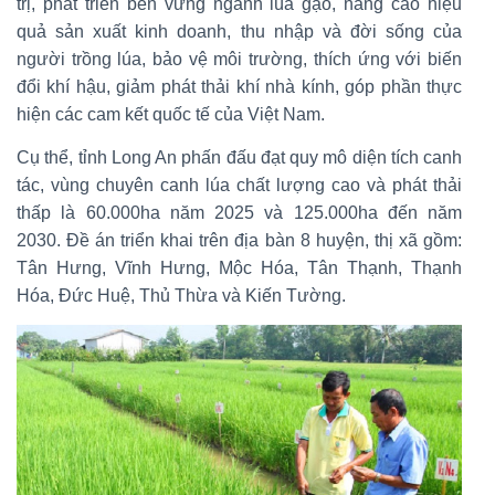
trị, phát triển bền vững ngành lúa gạo, nâng cao hiệu
quả sản xuất kinh doanh, thu nhập và đời sống của
người trồng lúa, bảo vệ môi trường, thích ứng với biến
đổi khí hậu, giảm phát thải khí nhà kính, góp phần thực
hiện các cam kết quốc tế của Việt Nam.
Cụ thể, tỉnh Long An phấn đấu đạt quy mô diện tích canh
tác, vùng chuyên canh lúa chất lượng cao và phát thải
thấp là 60.000ha năm 2025 và 125.000ha đến năm
2030. Đề án triển khai trên địa bàn 8 huyện, thị xã gồm:
Tân Hưng, Vĩnh Hưng, Mộc Hóa, Tân Thạnh, Thạnh
Hóa, Đức Huệ, Thủ Thừa và Kiến Tường.