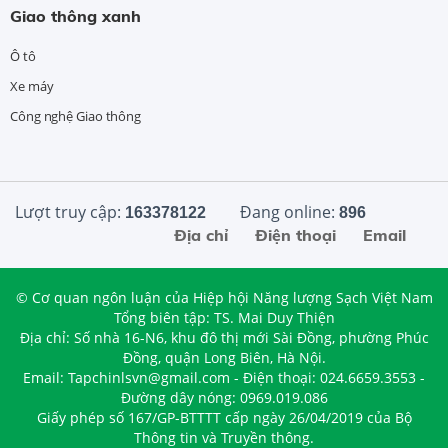
Giao thông xanh
Ô tô
Xe máy
Công nghệ Giao thông
Lượt truy cập:
Đang online:
163378122
896
Địa chỉ
Điện thoại
Email
© Cơ quan ngôn luận của Hiệp hội Năng lượng Sạch Việt Nam
Tổng biên tập: TS. Mai Duy Thiện
Địa chỉ: Số nhà 16-N6, khu đô thị mới Sài Đồng, phường Phúc
Đồng, quận Long Biên, Hà Nội.
Email: Tapchinlsvn@gmail.com - Điện thoại: 024.6659.3553 -
Đường dây nóng: 0969.019.086
Giấy phép số 167/GP-BTTTT cấp ngày 26/04/2019 của Bộ
Thông tin và Truyền thông.