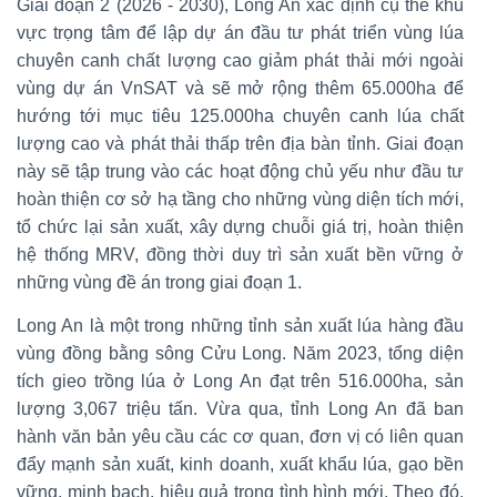
Giai đoạn 2 (2026 - 2030), Long An xác định cụ thể khu
vực trọng tâm để lập dự án đầu tư phát triển vùng lúa
chuyên canh chất lượng cao giảm phát thải mới ngoài
vùng dự án VnSAT và sẽ mở rộng thêm 65.000ha để
hướng tới mục tiêu 125.000ha chuyên canh lúa chất
lượng cao và phát thải thấp trên địa bàn tỉnh. Giai đoạn
này sẽ tập trung vào các hoạt động chủ yếu như đầu tư
hoàn thiện cơ sở hạ tầng cho những vùng diện tích mới,
tổ chức lại sản xuất, xây dựng chuỗi giá trị, hoàn thiện
hệ thống MRV, đồng thời duy trì sản xuất bền vững ở
những vùng đề án trong giai đoạn 1.
Long An là một trong những tỉnh sản xuất lúa hàng đầu
vùng đồng bằng sông Cửu Long. Năm 2023, tổng diện
tích gieo trồng lúa ở Long An đạt trên 516.000ha, sản
lượng 3,067 triệu tấn. Vừa qua, tỉnh Long An đã ban
hành văn bản yêu cầu các cơ quan, đơn vị có liên quan
đẩy mạnh sản xuất, kinh doanh, xuất khẩu lúa, gạo bền
vững, minh bạch, hiệu quả trong tình hình mới. Theo đó,