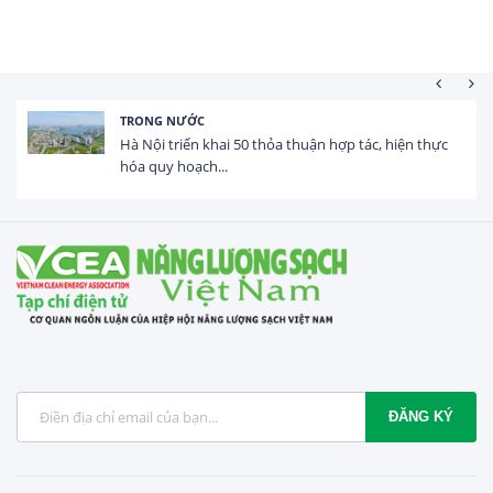
HOẠT ĐỘNG ĐẦU TƯ
 hiện thực
Tổng vốn FDI đăng ký vào Việt Nam đạt gầ
USD trong 5 tháng...
ĐĂNG KÝ