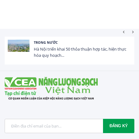
HOẠT ĐỘNG ĐẦU TƯ
0 thỏa thuận hợp tác, hiện thực
Tổng vốn FDI đăng ký
USD trong 5 tháng...
ĐĂNG KÝ