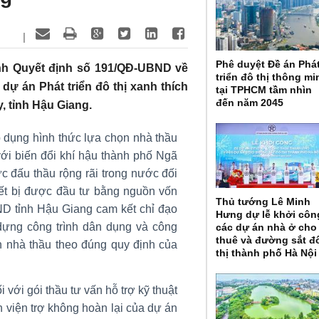
|
Phê duyệt Đề án Phá
nh Quyết định số 191/QĐ-UBND về
triển đô thị thông mi
dự án Phát triển đô thị xanh thích
tại TPHCM tầm nhìn
đến năm 2045
, tỉnh Hậu Giang.
 dụng hình thức lựa chọn nhà thầu
với biến đổi khí hậu thành phố Ngã
c đấu thầu rộng rãi trong nước đối
hiết bị được đầu tư bằng nguồn vốn
Thủ tướng Lê Minh
D tỉnh Hậu Giang cam kết chỉ đạo
Hưng dự lễ khởi côn
dựng công trình dân dụng và công
các dự án nhà ở cho
thuê và đường sắt đ
ọn nhà thầu theo đúng quy định của
thị thành phố Hà Nội
 với gói thầu tư vấn hỗ trợ kỹ thuật
 viện trợ không hoàn lại của dự án