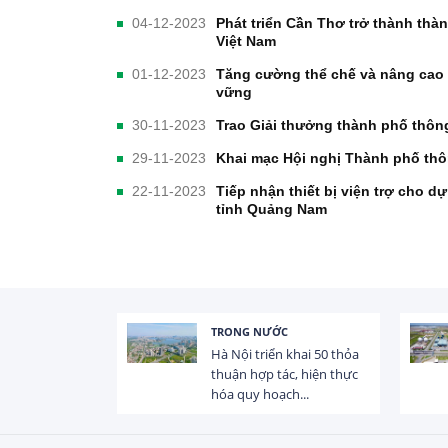
04-12-2023
Phát triển Cần Thơ trở thành th
Việt Nam
01-12-2023
Tăng cường thể chế và nâng cao n
vững
30-11-2023
Trao Giải thưởng thành phố thôn
29-11-2023
Khai mạc Hội nghị Thành phố thô
22-11-2023
Tiếp nhận thiết bị viện trợ cho 
tỉnh Quảng Nam
TRONG NƯỚC
 trị dòng chảy
Hà Nội triển khai 50 thỏa
hạ lưu 831 đập,
thuận hợp tác, hiện thực
hóa quy hoạch...