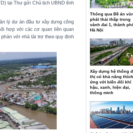
FD) tại Thư gửi Chủ tịch UBND tỉnh
Thông qua Đề án vù
phát thải thấp trong
n lý dự án đầu tư xây dựng công
vành đai 1, thành ph
phối hợp với các cơ quan liên quan
Hà Nội
hán với nhà tài trợ theo quy định
Xây dựng hệ thống 
thị có khả năng thíc
ứng với biến đổi khí
hậu, xanh, hiện đại,
thông minh