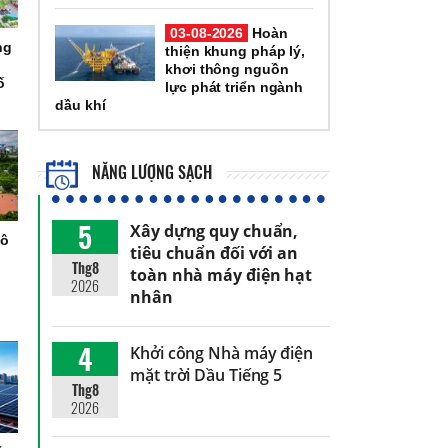
03-08-2026
Hoàn
ng
thiện khung pháp lý,
khơi thông nguồn
ố
lực phát triển ngành
dầu khí
NĂNG LƯỢNG SẠCH
5
Xây dựng quy chuẩn,
đô
tiêu chuẩn đối với an
h
Thg8
toàn nhà máy điện hạt
2026
nhân
4
Khởi công Nhà máy điện
mặt trời Dầu Tiếng 5
Thg8
2026