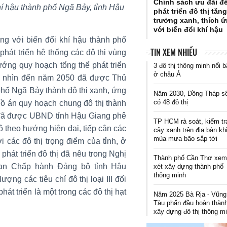
Chính sách ưu đãi đ
khí hậu thành phố Ngã Bảy, tỉnh Hậu
phát triển đô thị tăn
trưởng xanh, thích 
với biến đổi khí hậu
ứng với biến đổi khí hậu thành phố
TIN XEM NHIỀU
hát triển hệ thống các đô thị vùng
ng quy hoạch tổng thể phát triển
3 đô thị thông minh nổi b
ở châu Á
ầm nhìn đến năm 2050 đã được Thủ
hố Ngã Bảy thành đô thị xanh, ứng
Năm 2030, Đồng Tháp s
có 48 đô thị
Đồ án quy hoạch chung đô thị thành
 đã được UBND tỉnh Hậu Giang phê
TP HCM rà soát, kiểm tr
ộ theo hướng hiện đại, tiếp cận các
cây xanh trên địa bàn kh
mùa mưa bão sắp tới
ới các đô thị trọng điểm của tỉnh, ở
phát triển đô thị đã nêu trong Nghị
Thành phố Cần Thơ xe
Ban Chấp hành Đảng bộ tỉnh Hậu
xét xây dựng thành phố
thông minh
ng các tiêu chí đô thị loại III đối
t triển là một trong các đô thị hạt
Năm 2025 Bà Rịa - Vũng
Tàu phấn đầu hoàn thàn
xây dựng đô thị thông m