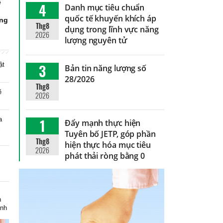
ể
4
Danh mục tiêu chuẩn
g
quốc tế khuyến khích áp
ứng
Thg8
dụng trong lĩnh vực năng
2026
lượng nguyên tử
ật
3
Bản tin năng lượng số
28/2026
Thg8
ẽ
2026
a
1
Đẩy mạnh thực hiện
i
Tuyên bố JETP, góp phần
Thg8
hiện thực hóa mục tiêu
2026
phát thải ròng bằng 0
m
h
inh