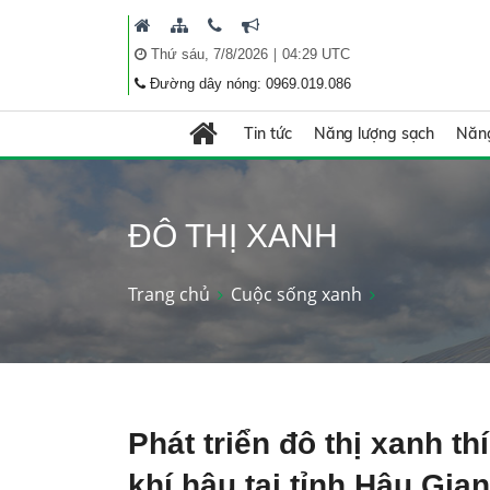
|
Thứ sáu, 7/8/2026
04:29 UTC
Đường dây nóng: 0969.019.086
Tin tức
Năng lượng sạch
Năng
ĐÔ THỊ XANH
Trang chủ
Cuộc sống xanh
Phát triển đô thị xanh th
khí hậu tại tỉnh Hậu Gia