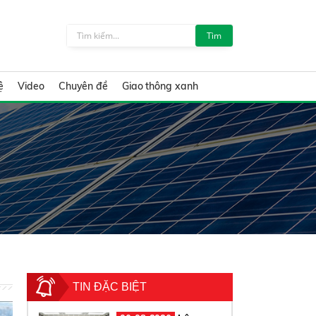
Tìm
ệ
Video
Chuyên đề
Giao thông xanh
TIN ĐẶC BIỆT