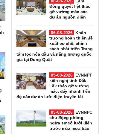
06-08-2026
Lâm
Đồng quyết liệt tháo
gỡ vướng mắc các
dự án nguồn điện
t
nh
06-08-2026
Khẩn
trương hoàn thiện đề
xuất cơ chế, chính
sách phát triển Trung
tâm lọc hóa dầu và năng lượng quốc
gia tại Dung Quất
05-08-2026
EVNNPT
kiến nghị tỉnh Đắk
Lắk tháo gỡ vướng
g
mắc, đẩy nhanh tiến
độ các dự án lưới điện truyền tải
ô
03-08-2026
EVNNPC
chủ động phòng
ngừa sự cố lưới điện
trước mùa mưa bão