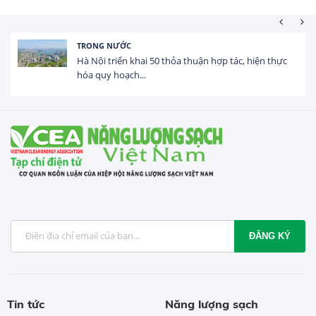
HOẠT ĐỘNG ĐẦU TƯ
a thuận hợp tác, hiện thực
Tổng vốn FDI đăng ký vào
USD trong 5 tháng...
ĐĂNG KÝ
Tin tức
Năng lượng sạch