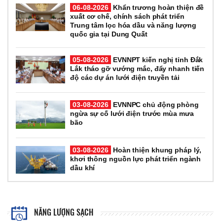
06-08-2026
Khẩn trương hoàn thiện đề
xuất cơ chế, chính sách phát triển
Trung tâm lọc hóa dầu và năng lượng
quốc gia tại Dung Quất
05-08-2026
EVNNPT kiến nghị tỉnh Đắk
Lắk tháo gỡ vướng mắc, đẩy nhanh tiến
độ các dự án lưới điện truyền tải
03-08-2026
EVNNPC chủ động phòng
ngừa sự cố lưới điện trước mùa mưa
bão
03-08-2026
Hoàn thiện khung pháp lý,
khơi thông nguồn lực phát triển ngành
dầu khí
NĂNG LƯỢNG SẠCH