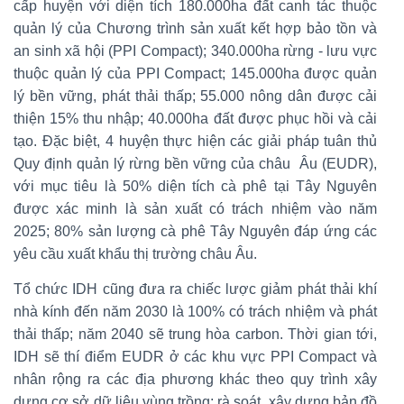
cấp huyện với diện tích 180.000ha đất canh tác thuộc
quản lý của Chương trình sản xuất kết hợp bảo tồn và
an sinh xã hội (PPI Compact); 340.000ha rừng - lưu vực
thuộc quản lý của PPI Compact; 145.000ha được quản
lý bền vững, phát thải thấp; 55.000 nông dân được cải
thiện 15% thu nhập; 40.000ha đất được phục hồi và cải
tạo. Đặc biệt, 4 huyện thực hiện các giải pháp tuân thủ
Quy định quản lý rừng bền vững của châu Âu (EUDR),
với mục tiêu là 50% diện tích cà phê tại Tây Nguyên
được xác minh là sản xuất có trách nhiệm vào năm
2025; 80% sản lượng cà phê Tây Nguyên đáp ứng các
yêu cầu xuất khẩu thị trường châu Âu.
Tổ chức IDH cũng đưa ra chiếc lược giảm phát thải khí
nhà kính đến năm 2030 là 100% có trách nhiệm và phát
thải thấp; năm 2040 sẽ trung hòa carbon. Thời gian tới,
IDH sẽ thí điểm EUDR ở các khu vực PPI Compact và
nhân rộng ra các địa phương khác theo quy trình xây
dựng cơ sở dữ liệu vùng trồng; rà soát, xây dựng bản đồ