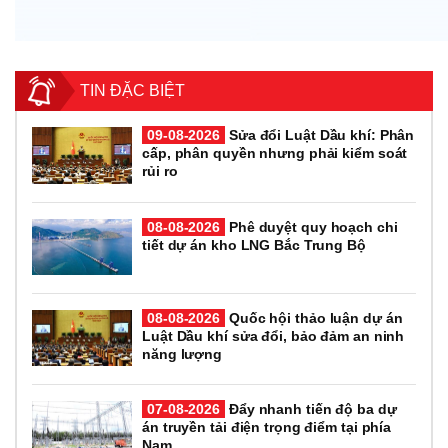
TIN ĐẶC BIỆT
09-08-2026
Sửa đổi Luật Dầu khí: Phân
cấp, phân quyền nhưng phải kiểm soát
rủi ro
08-08-2026
Phê duyệt quy hoạch chi
tiết dự án kho LNG Bắc Trung Bộ
08-08-2026
Quốc hội thảo luận dự án
Luật Dầu khí sửa đổi, bảo đảm an ninh
năng lượng
07-08-2026
Đẩy nhanh tiến độ ba dự
án truyền tải điện trọng điểm tại phía
Nam