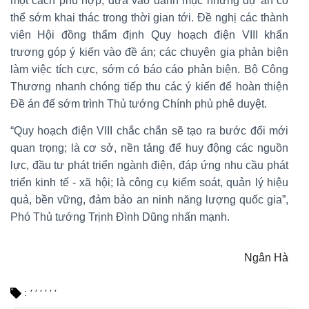
một cách phù hợp, đưa vào danh mục những dự án có
thể sớm khai thác trong thời gian tới. Đề nghị các thành
viên Hội đồng thẩm định Quy hoạch điện VIII khẩn
trương góp ý kiến vào đề án; các chuyên gia phản biện
làm việc tích cực, sớm có báo cáo phản biện. Bộ Công
Thương nhanh chóng tiếp thu các ý kiến để hoàn thiện
Đề án để sớm trình Thủ tướng Chính phủ phê duyệt.
“Quy hoạch điện VIII chắc chắn sẽ tạo ra bước đổi mới
quan trọng; là cơ sở, nền tảng để huy động các nguồn
lực, đầu tư phát triển ngành điện, đáp ứng nhu cầu phát
triển kinh tế - xã hội; là công cụ kiểm soát, quản lý hiệu
quả, bền vững, đảm bảo an ninh năng lượng quốc gia”,
Phó Thủ tướng Trịnh Đình Dũng nhấn mạnh.
Ngân Hà
,
,
,
,
,
,
: