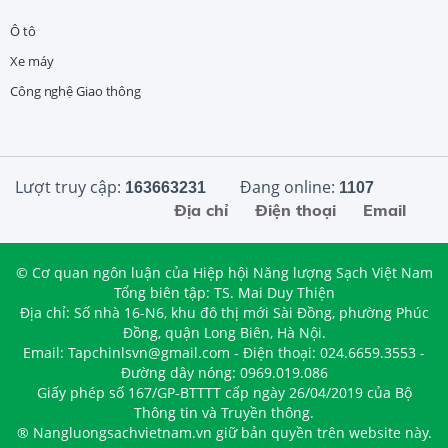
Ô tô
Xe máy
Công nghệ Giao thông
Lượt truy cập:
Đang online:
163663231
1107
Địa chỉ
Điện thoại
Email
© Cơ quan ngôn luận của Hiệp hội Năng lượng Sạch Việt Nam
Tổng biên tập: TS. Mai Duy Thiện
Địa chỉ: Số nhà 16-N6, khu đô thị mới Sài Đồng, phường Phúc
Đồng, quận Long Biên, Hà Nội.
Email: Tapchinlsvn@gmail.com - Điện thoại: 024.6659.3553 -
Đường dây nóng: 0969.019.086
Giấy phép số 167/GP-BTTTT cấp ngày 26/04/2019 của Bộ
Thông tin và Truyền thông.
® Nangluongsachvietnam.vn giữ bản quyền trên website này.