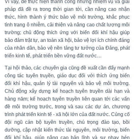
Vì vậy, để thực hiện thành công những nhiệm vụ và giải
pháp đã đề ra trong thời gian tới, cần nâng cao nhận
thức, hình thành ý thức bảo vệ môi trường, khắc phục
tình trạng ô nhiễm, cải thiện và nâng cao chất lượng môi
trường; chủ động thích ứng với biến đổi khí hậu giúp
bảo đảm trật tự, an toàn xã hội, bảo vệ lợi ích chính đáng
của nhân dân, bảo vệ nền tảng tư tưởng của Đảng, phát
triển kinh tế, phát triển bền vững đất nước…
Tại hội thảo, các chuyên gia cũng đề xuất cần đẩy mạnh
công tác tuyên truyền, giáo dục đối với thích ứng biến
đổi khí hậu, quản lý tài nguyên và bảo vệ môi trường.
Chủ động xây dựng kế hoạch tuyên truyền dài hạn và
hàng năm; kế hoạch tuyên truyền liên quan tới các vấn
đề môi trường trước, trong và sau các dự án, chương
trình phát triển kinh tế - xã hội lớn của đất nước. Củng cố
đội ngũ cán bộ tuyên truyền, chú trọng đào tạo, bồi
dưỡng, cập nhật kiến thức tài nguyên, môi trường, biến
đổi khí hậu, giúp nâng cao bản lĩnh và sự nhạy bén