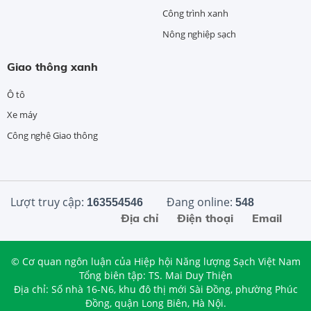
Công trình xanh
Nông nghiệp sạch
Giao thông xanh
Ô tô
Xe máy
Công nghệ Giao thông
Lượt truy cập:
Đang online:
163554546
548
Địa chỉ
Điện thoại
Email
© Cơ quan ngôn luận của Hiệp hội Năng lượng Sạch Việt Nam
Tổng biên tập: TS. Mai Duy Thiện
Địa chỉ: Số nhà 16-N6, khu đô thị mới Sài Đồng, phường Phúc
Đồng, quận Long Biên, Hà Nội.