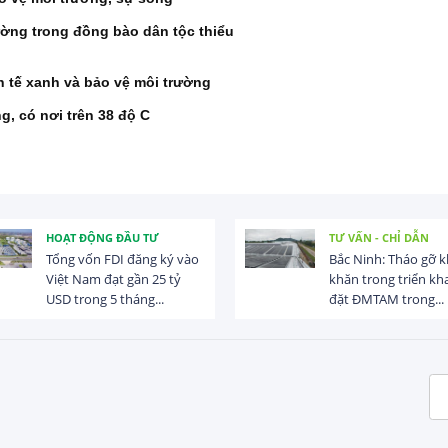
ường trong đồng bào dân tộc thiểu
h tế xanh và bảo vệ môi trường
, có nơi trên 38 độ C
HOẠT ĐỘNG ĐẦU TƯ
TƯ VẤN - CHỈ DẪN
Tổng vốn FDI đăng ký vào
Bắc Ninh: Tháo gỡ 
Việt Nam đạt gần 25 tỷ
khăn trong triển kha
USD trong 5 tháng...
đặt ĐMTAM trong...