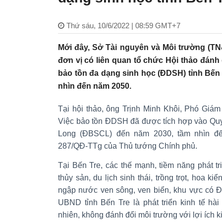
Thứ sáu, 10/6/2022 | 08:59 GMT+7
Mới đây, Sở Tài nguyên và Môi trường (TN
đơn vị có liên quan tổ chức Hội thảo đánh 
bảo tồn đa dạng sinh học (ĐDSH) tỉnh Bến 
nhìn đến năm 2050.
Tại hội thảo, ông Trịnh Minh Khôi, Phó Giá
Việc bảo tồn ĐDSH đã được tích hợp vào Qu
Long (ĐBSCL) đến năm 2030, tầm nhìn đế
287/QĐ-TTg của Thủ tướng Chính phủ.
Tại Bến Tre, các thế mạnh, tiềm năng phát tri
thủy sản, du lịch sinh thái, trồng trọt, hoa ki
ngập nước ven sông, ven biển, khu vực có 
UBND tỉnh Bến Tre là phát triển kinh tế hài
nhiên, không đánh đổi môi trường với lợi ích ki