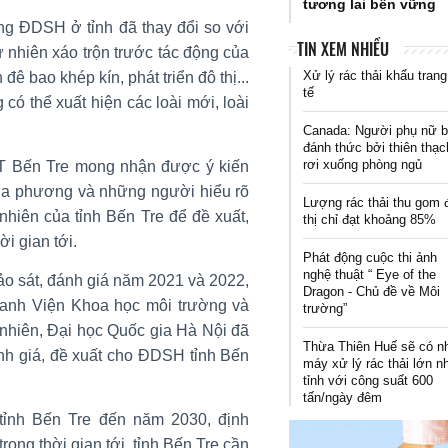
tương lai bền vững
ạng ĐDSH ở tỉnh đã thay đổi so với
TIN XEM NHIỀU
tự nhiên xáo trộn trước tác động của
Xử lý rác thải khẩu trang
đê bao khép kín, phát triển đô thị...
tế
có thể xuất hiện các loài mới, loài
Canada: Người phụ nữ b
đánh thức bởi thiên thạc
rơi xuống phòng ngủ
T Bến Tre mong nhận được ý kiến
 địa phương và những người hiểu rõ
Lượng rác thải thu gom 
n nhiên của tỉnh Bến Tre để đề xuất,
thị chỉ đạt khoảng 85%
i gian tới.
Phát động cuộc thi ảnh
nghệ thuật “ Eye of the
hảo sát, đánh giá năm 2021 và 2022,
Dragon - Chủ đề về Môi
n danh Viện Khoa học môi trường và
trường”
 nhiên, Đại học Quốc gia Hà Nội đã
Thừa Thiên Huế sẽ có n
nh giá, đề xuất cho ĐDSH tỉnh Bến
máy xử lý rác thải lớn n
tỉnh với công suất 600
tấn/ngày đêm
ỉnh Bến Tre đến năm 2030, định
ong thời gian tới, tỉnh Bến Tre cần