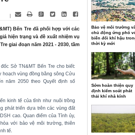
|
Bảo vệ môi trường v
&MT) Bến Tre đã phối hợp với các
chủ động ứng phó v
giá hiện trạng và đề xuất nhiệm vụ
biến đổi khí hậu tro
thời kỳ mới
Tre giai đoạn năm 2021 - 2030, tầm
m đốc Sở TN&MT Bến Tre cho biết:
y hoạch vùng đồng bằng sông Cửu
n năm 2050 theo Quyết định số
Sớm hoàn thiện quy
định kiểm soát phát
thải khí nhà kính
ển kinh tế của tỉnh như nuôi trồng
ểng phát triển dựa trên các vùng đất
ĐDSH cao. Quan điểm của Tỉnh ủy,
 hòa với bảo vệ môi trường, thiên
nh tế.