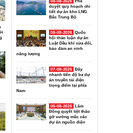
08-08-2026
Phê
duyệt quy hoạch chi
tiết dự án kho LNG
Bắc Trung Bộ
à
ới
08-08-2026
Quốc
ng
hội thảo luận dự án
Luật Dầu khí sửa đổi,
bảo đảm an ninh
năng lượng
07-08-2026
Đẩy
nhanh tiến độ ba dự
án truyền tải điện
trọng điểm tại phía
Nam
06-08-2026
Lâm
Đồng quyết liệt tháo
gỡ vướng mắc các
dự án nguồn điện