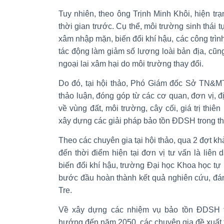
Tuy nhiên, theo ông Trịnh Minh Khôi, hiện tr
thời gian trước. Cụ thể, môi trường sinh thái 
xâm nhập mặn, biến đổi khí hậu, các công trình 
tác động làm giảm số lượng loài bản địa, cũng 
ngoại lai xâm hại do môi trường thay đổi.
Do đó, tại hội thảo, Phó Giám đốc Sở TN&M
thảo luận, đóng góp từ các cơ quan, đơn vị,
về vùng đất, môi trường, cây cối, giá trị thiê
xây dựng các giải pháp bảo tồn ĐDSH trong thờ
Theo các chuyên gia tại hội thảo, qua 2 đợt k
đến thời điểm hiện tại đơn vị tư vấn là liê
biến đổi khí hậu, trường Đại học Khoa học tự
bước đầu hoàn thành kết quả nghiên cứu, đá
Tre.
Về xây dựng các nhiệm vụ bảo tồn ĐDSH t
hướng đến năm 2050, các chuyên gia đề xuất tr