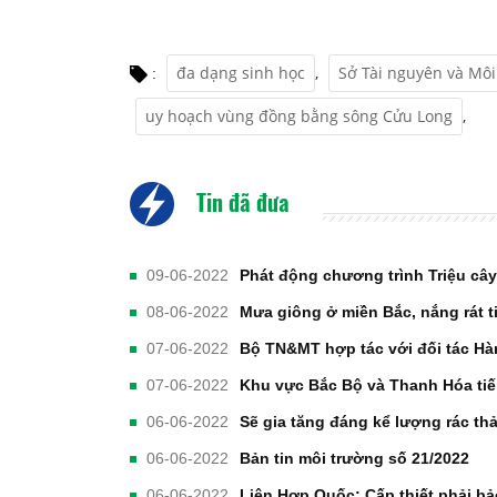
đa dạng sinh học
,
Sở Tài nguyên và Môi
:
uy hoạch vùng đồng bằng sông Cửu Long
,
Tin đã đưa
09-06-2022
Phát động chương trình Triệu cây
08-06-2022
Mưa giông ở miền Bắc, nắng rát t
07-06-2022
Bộ TN&MT hợp tác với đối tác Hà
07-06-2022
Khu vực Bắc Bộ và Thanh Hóa tiế
06-06-2022
Sẽ gia tăng đáng kể lượng rác th
06-06-2022
Bản tin môi trường số 21/2022
06-06-2022
Liên Hợp Quốc: Cấp thiết phải bả