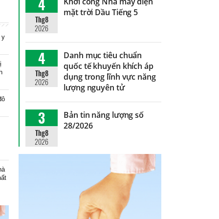
4
Khởi công Nhà máy điện
mặt trời Dầu Tiếng 5
Thg8
2026
 y
4
Danh mục tiêu chuẩn
ị
quốc tế khuyến khích áp
Thg8
h
dụng trong lĩnh vực năng
2026
lượng nguyên tử
đô
3
Bản tin năng lượng số
28/2026
Thg8
2026
hà
hất