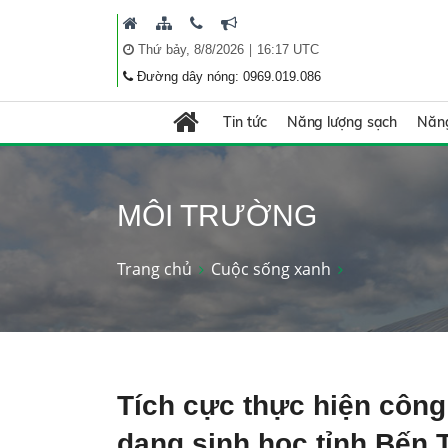
|
Thứ bảy, 8/8/2026
16:17 UTC
Đường dây nóng: 0969.019.086
Tin tức
Năng lượng sạch
Năng
MÔI TRƯỜNG
Trang chủ
Cuộc sống xanh
Tích cực thực hiện công
dạng sinh học tỉnh Bến 