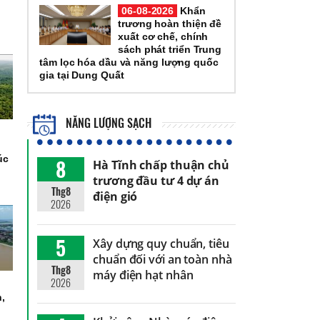
06-08-2026
Khẩn
trương hoàn thiện đề
xuất cơ chế, chính
sách phát triển Trung
tâm lọc hóa dầu và năng lượng quốc
gia tại Dung Quất
NĂNG LƯỢNG SẠCH
úc
8
Hà Tĩnh chấp thuận chủ
trương đầu tư 4 dự án
Thg8
điện gió
2026
5
Xây dựng quy chuẩn, tiêu
chuẩn đối với an toàn nhà
Thg8
máy điện hạt nhân
2026
h,