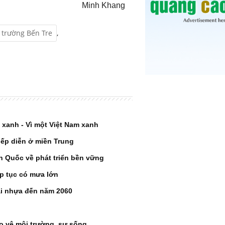
Minh Khang
 trường Bến Tre
,
 xanh - Vì một Việt Nam xanh
iếp diễn ở miền Trung
n Quốc về phát triển bền vững
p tục có mưa lớn
ải nhựa đến năm 2060
o vệ môi trường, sự sống