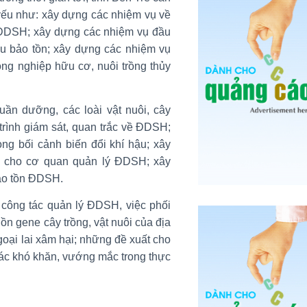
 yếu như: xây dựng các nhiệm vụ về
 ĐDSH; xây dựng các nhiệm vụ đầu
u bảo tồn; xây dựng các nhiệm vụ
ông nghiệp hữu cơ, nuôi trồng thủy
uần dưỡng, các loài vật nuôi, cây
trình giám sát, quan trắc về ĐDSH;
g bối cảnh biến đổi khí hậu; xây
c cho cơ quan quản lý ĐDSH; xây
ảo tồn ĐDSH.
 công tác quản lý ĐDSH, việc phối
n gene cây trồng, vật nuôi của địa
ngoại lai xâm hại; những đề xuất cho
các khó khăn, vướng mắc trong thực