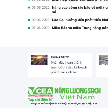
05-06-2022
Nâng cao công tác bảo vệ môi tr
số
03-06-2022
Lào Cai hướng đến phát triển kin
03-06-2022
Miền Bắc và miền Trung nắng nóng
TRONG NƯỚC
 trị dòng chảy
Phấn đấu hoàn thành
hạ lưu 831 đập,
toàn bộ chỉ tiêu kế hoạch
phát triển kinh tế...