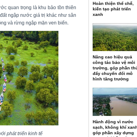
Hoàn thiện thể chế,
ước quan trọng là khu bảo tồn thiên
kiến tạo phát triển
xanh
đất ngập nước giá trị khác như sân
ông và rừng ngập mặn ven biển.
Nâng cao hiệu quả
công tác bảo vệ môi
trường, góp phần th
đẩy chuyển đổi mô
hình tăng trưởng
Hành động vì nước
sạch, không khí xan
góp phần xây dựng
i phát triển kinh tế