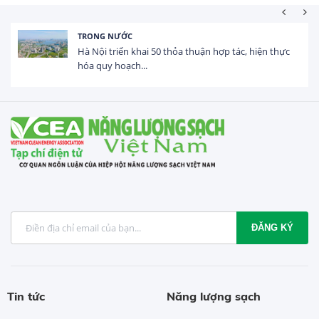
HOẠT ĐỘNG ĐẦU TƯ
thực
Tổng vốn FDI đăng ký vào Việt Nam đạt gần 25 t
USD trong 5 tháng...
ĐĂNG KÝ
Tin tức
Năng lượng sạch