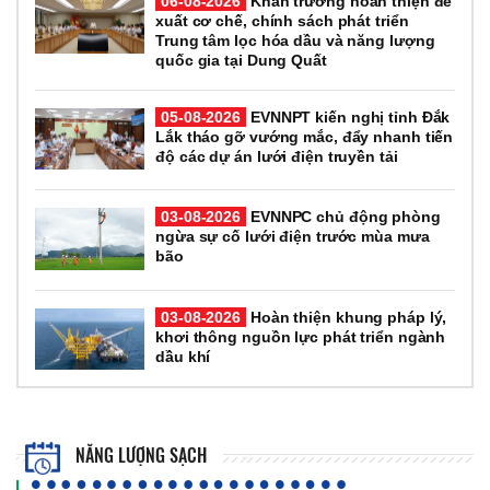
06-08-2026
Khẩn trương hoàn thiện đề
xuất cơ chế, chính sách phát triển
Trung tâm lọc hóa dầu và năng lượng
quốc gia tại Dung Quất
05-08-2026
EVNNPT kiến nghị tỉnh Đắk
Lắk tháo gỡ vướng mắc, đẩy nhanh tiến
độ các dự án lưới điện truyền tải
03-08-2026
EVNNPC chủ động phòng
ngừa sự cố lưới điện trước mùa mưa
bão
03-08-2026
Hoàn thiện khung pháp lý,
khơi thông nguồn lực phát triển ngành
dầu khí
NĂNG LƯỢNG SẠCH