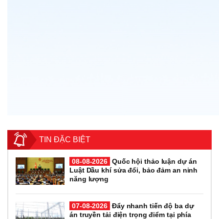
TIN ĐẶC BIỆT
08-08-2026
Quốc hội thảo luận dự án
Luật Dầu khí sửa đổi, bảo đảm an ninh
năng lượng
07-08-2026
Đẩy nhanh tiến độ ba dự
án truyền tải điện trọng điểm tại phía