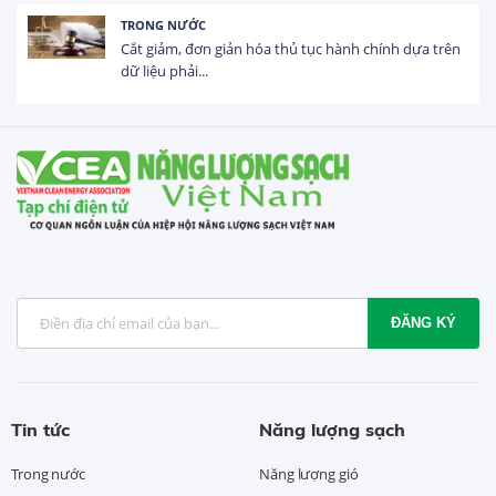
HOẠT ĐỘNG ĐẦU TƯ
Tổng vốn FDI đăng ký vào Việt Nam đạt gần 25 tỷ
USD trong 5 tháng...
ĐĂNG KÝ
Tin tức
Năng lượng sạch
Trong nước
Năng lượng gió