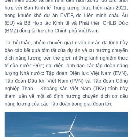
đến năm 2030 và tầm nhìn đến năm 2045” do GIZ phối
hợp với Ban Kinh tế Trung ương thực hiện năm 2021,
trong khuôn khổ dự án EVEF, do Liên minh châu Âu
(EU) và Bộ Hợp tác Kinh tế và Phát triển CHLB Đức
(BMZ) đồng tài trợ cho Chính phủ Việt Nam.
Tại hội thảo, nhóm chuyên gia tư vấn dự án đã trình bày
báo cáo kết quả tóm tắt của dự án và xu hướng chuyển
dịch năng lượng trên thế giới, những kinh nghiệm thực
tế của nước Đức; đại diện lãnh đạo các tập đoàn năng
lượng Nhà nước: Tập đoàn Điện lực Việt Nam (EVN),
Tập đoàn Dầu khí Việt Nam (PVN) và Tập đoàn Công
nghiệp Than – Khoáng sản Việt Nam (TKV) trình bày
tham luận về một số định hướng chuyển dịch cơ cấu
năng lương của các Tập đoàn trong giai đoạn tới.