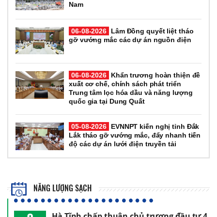
Nam
06-08-2026
Lâm Đồng quyết liệt tháo
gỡ vướng mắc các dự án nguồn điện
06-08-2026
Khẩn trương hoàn thiện đề
xuất cơ chế, chính sách phát triển
Trung tâm lọc hóa dầu và năng lượng
quốc gia tại Dung Quất
05-08-2026
EVNNPT kiến nghị tỉnh Đắk
Lắk tháo gỡ vướng mắc, đẩy nhanh tiến
độ các dự án lưới điện truyền tải
NĂNG LƯỢNG SẠCH
Hà Tĩnh chấp thuận chủ trương đầu tư 4