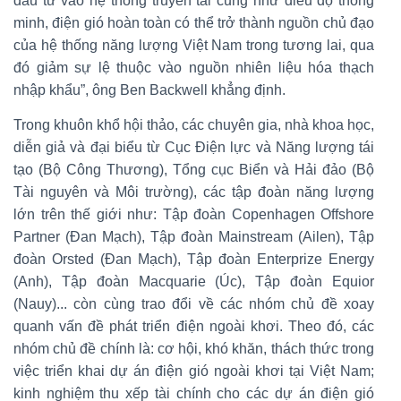
đầu tư vào hệ thống truyền tải cũng như điều độ thông
minh, điện gió hoàn toàn có thể trở thành nguồn chủ đạo
của hệ thống năng lượng Việt Nam trong tương lai, qua
đó giảm sự lệ thuộc vào nguồn nhiên liệu hóa thạch
nhập khẩu”, ông Ben Backwell khẳng định.
Trong khuôn khổ hội thảo, các chuyên gia, nhà khoa học,
diễn giả và đại biểu từ Cục Điện lực và Năng lượng tái
tạo (Bộ Công Thương), Tổng cục Biển và Hải đảo (Bộ
Tài nguyên và Môi trường), các tập đoàn năng lượng
lớn trên thế giới như: Tập đoàn Copenhagen Offshore
Partner (Đan Mạch), Tập đoàn Mainstream (Ailen), Tập
đoàn Orsted (Đan Mạch), Tập đoàn Enterprize Energy
(Anh), Tập đoàn Macquarie (Úc), Tập đoàn Equior
(Nauy)... còn cùng trao đổi về các nhóm chủ đề xoay
quanh vấn đề phát triển điện ngoài khơi. Theo đó, các
nhóm chủ đề chính là: cơ hội, khó khăn, thách thức trong
việc triển khai dự án điện gió ngoài khơi tại Việt Nam;
kinh nghiệm thu xếp tài chính cho các dự án điện gió