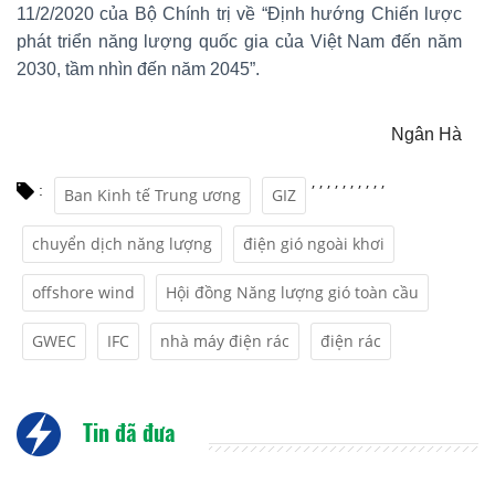
11/2/2020 của Bộ Chính trị về “Định hướng Chiến lược
phát triển năng lượng quốc gia của Việt Nam đến năm
2030, tầm nhìn đến năm 2045”.
Ngân Hà
,
,
,
,
,
,
,
,
,
,
:
Ban Kinh tế Trung ương
GIZ
chuyển dịch năng lượng
điện gió ngoài khơi
offshore wind
Hội đồng Năng lượng gió toàn cầu
GWEC
IFC
nhà máy điện rác
điện rác
Tin đã đưa