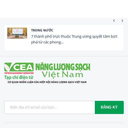
HOẠT ĐỘNG ĐẦU TƯ
Tổng vốn FDI đăng ký vào Việt Nam đạt gần 25 tỷ
USD trong 5 tháng...
ĐĂNG KÝ