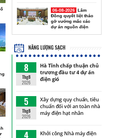
số
06-08-2026
Lâm
Đồng quyết liệt tháo
gỡ vướng mắc các
dự án nguồn điện
NĂNG LƯỢNG SẠCH
8
Hà Tĩnh chấp thuận chủ
trương đầu tư 4 dự án
òng
Thg8
điện gió
2026
5
Xây dựng quy chuẩn, tiêu
chuẩn đối với an toàn nhà
Thg8
máy điện hạt nhân
2026
nh
4
Khởi công Nhà máy điện
ự