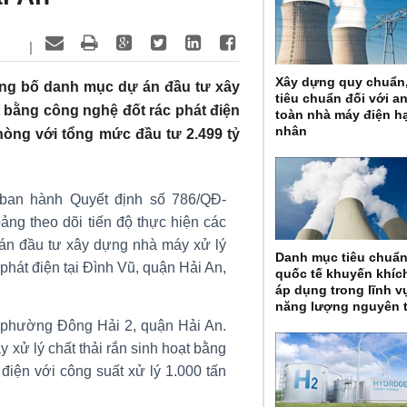
|
Xây dựng quy chuẩn
ông bố danh mục dự án đầu tư xây
tiêu chuẩn đối với a
t bằng công nghệ đốt rác phát điện
toàn nhà máy điện h
nhân
hòng với tổng mức đầu tư 2.499 tỷ
ban hành Quyết định số 786/QĐ-
ảng theo dõi tiến độ thực hiện các
 án đầu tư xây dựng nhà máy xử lý
Danh mục tiêu chuẩ
 phát điện tại Đình Vũ, quận Hải An,
quốc tế khuyến khíc
áp dụng trong lĩnh v
năng lượng nguyên 
, phường Đông Hải 2, quận Hải An.
 xử lý chất thải rắn sinh hoạt bằng
điện với công suất xử lý 1.000 tấn