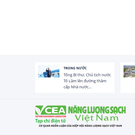
TRONG NƯỚC
 trị dòng chảy
Tổng Bí thư, Chủ tịch nước
hạ lưu 831 đập,
Tô Lâm lên đường thăm
cấp Nhà nước...