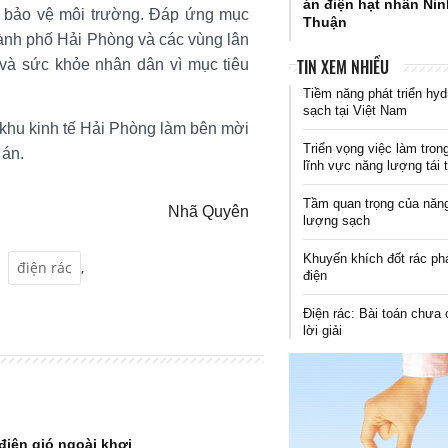
án điện hạt nhân Ni
 bảo vệ môi trường. Đáp ứng mục
Thuận
 thành phố Hải Phòng và các vùng lân
TIN XEM NHIỀU
g và sức khỏe nhân dân vì mục tiêu
Tiềm năng phát triển hyd
sạch tại Việt Nam
khu kinh tế Hải Phòng làm bên mời
Triển vọng việc làm tron
 án.
lĩnh vực năng lượng tái 
Tầm quan trọng của năn
Nhã Quyên
lượng sạch
Khuyến khích đốt rác ph
,
điện rác
,
điện
Điện rác: Bài toán chưa 
lời giải
điện gió ngoài khơi