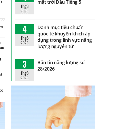
nh
mặt trời Dầu Tiếng 5
Thg8
2026
4
Danh mục tiêu chuẩn
ro
quốc tế khuyến khích áp
Thg8
dụng trong lĩnh vực năng
2026
g
lượng nguyên tử
tạo
g
3
Bản tin năng lượng số
28/2026
Thg8
át
2026
có