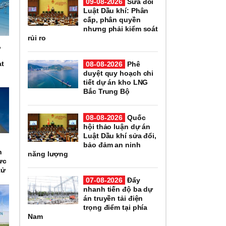
09-08-2026
Sửa đổi
Luật Dầu khí: Phân
cấp, phân quyền
nhưng phải kiểm soát
rủi ro
,
n
ạt
08-08-2026
Phê
duyệt quy hoạch chi
tiết dự án kho LNG
Bắc Trung Bộ
08-08-2026
Quốc
hội thảo luận dự án
Luật Dầu khí sửa đổi,
n
bảo đảm an ninh
h
năng lượng
ực
tử
07-08-2026
Đẩy
nhanh tiến độ ba dự
án truyền tải điện
trọng điểm tại phía
Nam