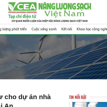
 lượng phát triển
Cuộc sống xanh
Kết nối
Khoa học công ngh
ư cho dự án nhà
TIN NỔI BẬT
i An