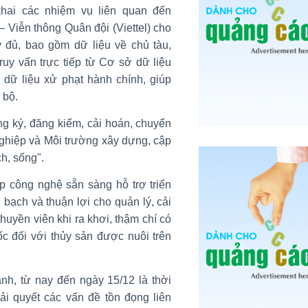
khai các nhiệm vụ liên quan đến
 Viễn thông Quân đội (Viettel) cho
y đủ, bao gồm dữ liệu về chủ tàu,
ruy vấn trực tiếp từ Cơ sở dữ liệu
 dữ liệu xử phạt hành chính, giúp
 bộ.
ng ký, đăng kiểm, cải hoán, chuyển
ghiệp và Môi trường xây dựng, cập
ch, sống".
ệp công nghệ sẵn sàng hỗ trợ triển
 bạch và thuận lợi cho quản lý, cải
thuyền viên khi ra khơi, thậm chí có
ốc đối với thủy sản được nuôi trên
h, từ nay đến ngày 15/12 là thời
ải quyết các vấn đề tồn đọng liên