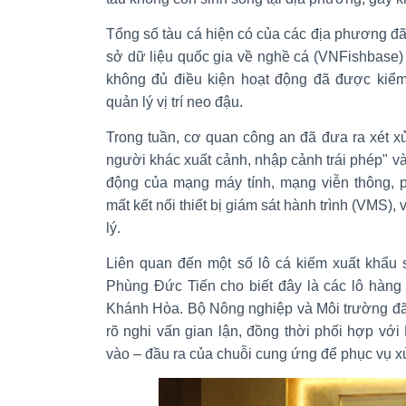
Tổng số tàu cá hiện có của các địa phương đ
sở dữ liệu quốc gia về nghề cá (VNFishbase) 
không đủ điều kiện hoạt động đã được kiểm
quản lý vị trí neo đậu.
Trong tuần, cơ quan công an đã đưa ra xét xử
người khác xuất cảnh, nhập cảnh trái phép" và 
động của mạng máy tính, mạng viễn thông, p
mất kết nối thiết bị giám sát hành trình (VMS),
lý.
Liên quan đến một số lô cá kiếm xuất khẩu
Phùng Đức Tiến cho biết đây là các lô hàng 
Khánh Hòa. Bộ Nông nghiệp và Môi trường đã 
rõ nghi vấn gian lận, đồng thời phối hợp với 
vào – đầu ra của chuỗi cung ứng để phục vụ xử