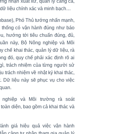
ứng nhận xuất xứ, quản lý cảng cá,
 dữ liệu chính xác và minh bạch…
shbase), Phó Thủ tướng nhấn mạnh,
 hệ thống có vận hành đúng như báo
iêu, hướng tới tiêu chuẩn đúng, đủ,
 tuần này, Bộ Nông nghiệp và Môi
y chế khai thác, quản lý dữ liệu, rà
ong đó, quy chế phải xác định rõ ai
ì, trách nhiệm của từng người sử
ịu trách nhiệm về nhật ký khai thác,
t. Dữ liệu này sẽ phục vụ cho việc
 quan.
nghiệp và Môi trường rà soát
toàn diện, bao gồm cả khai thác và
ánh giá hiệu quả việc vận hành
ẫn cảng tư nhân tham gia quản lý