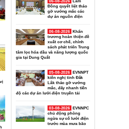
06-08-2026
Lâm
Đồng quyết liệt tháo
gỡ vướng mắc các
dự án nguồn điện
i
06-08-2026
Khẩn
trương hoàn thiện đề
xuất cơ chế, chính
sách phát triển Trung
tâm lọc hóa dầu và năng lượng quốc
gia tại Dung Quất
05-08-2026
EVNNPT
kiến nghị tỉnh Đắk
vị
Lắk tháo gỡ vướng
mắc, đẩy nhanh tiến
độ các dự án lưới điện truyền tải
03-08-2026
EVNNPC
chủ động phòng
ngừa sự cố lưới điện
trước mùa mưa bão
nh