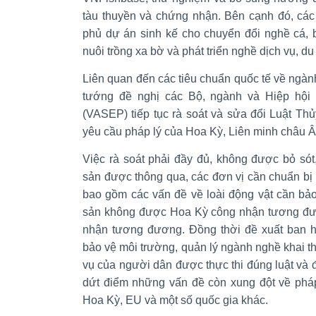
tàu thuyền và chứng nhận. Bên cạnh đó, các
phủ dự án sinh kế cho chuyển đổi nghề cá,
nuôi trồng xa bờ và phát triển nghề dịch vụ, du 
Liên quan đến các tiêu chuẩn quốc tế về ngàn
tướng đề nghị các Bộ, ngành và Hiệp hội
(VASEP) tiếp tục rà soát và sửa đổi Luật Th
yêu cầu pháp lý của Hoa Kỳ, Liên minh châu Â
Việc rà soát phải đầy đủ, không được bỏ sót
sản được thông qua, các đơn vị cần chuẩn bị 
bao gồm các vấn đề về loài động vật cần bảo
sản không được Hoa Kỳ công nhận tương đ
nhận tương đương. Đồng thời đề xuất ban h
bảo vệ môi trường, quản lý ngành nghề khai t
vụ của người dân được thực thi đúng luật và đ
dứt điểm những vấn đề còn xung đột về pháp 
Hoa Kỳ, EU và một số quốc gia khác.