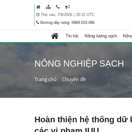
|
Thứ sáu, 7/8/2026
20:22 UTC
Đường dây nóng: 0969.019.086
Tin tức
Năng lượng sạch
Năng
NÔNG NGHIỆP SẠCH
Trang chủ
Chuyên đề
Hoàn thiện hệ thống dữ l
các vi phạm IUU