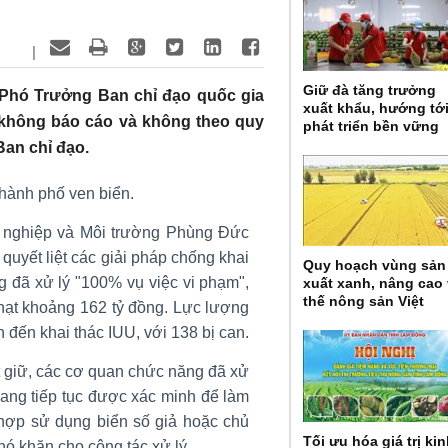
|
Giữ đà tăng trưởng
 Phó Trưởng Ban chỉ đạo quốc gia
xuất khẩu, hướng tớ
 không báo cáo và không theo quy
phát triển bền vững
Ban chỉ đạo.
thành phố ven biển.
g nghiệp và Môi trường Phùng Đức
 quyết liệt các giải pháp chống khai
Quy hoạch vùng sản
g đã xử lý "100% vụ việc vi phạm",
xuất xanh, nâng cao 
thế nông sản Việt
phạt khoảng 162 tỷ đồng. Lực lượng
 đến khai thác IUU, với 138 bị can.
t giữ, các cơ quan chức năng đã xử
đang tiếp tục được xác minh để làm
hợp sử dụng biển số giả hoặc chủ
Tối ưu hóa giá trị ki
hó khăn cho công tác xử lý.