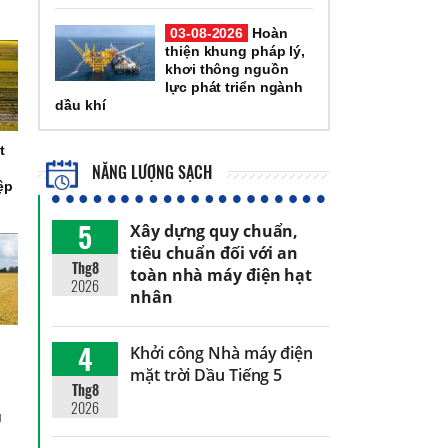
03-08-2026
Hoàn
thiện khung pháp lý,
khơi thông nguồn
lực phát triển ngành
dầu khí
t
NĂNG LƯỢNG SẠCH
ệp
5
Xây dựng quy chuẩn,
tiêu chuẩn đối với an
Thg8
toàn nhà máy điện hạt
2026
nhân
4
Khởi công Nhà máy điện
mặt trời Dầu Tiếng 5
Thg8
2026
g