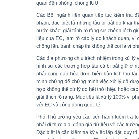
quan đến phòng, chống IUU.
Các Bộ, ngành liên quan tiếp tục kiểm tra, đá
phạm, đặc biệt là những tàu bị bắt do khai t
nước khác; giải trình rõ ràng sự chênh lệch g
liệu của EC, làm rõ các lý do khách quan, ví 
chồng lấn, tranh chấp thì không thể coi là vi p
Các địa phương chịu trách nhiệm trong xử lý 
hình sự các trường hợp tàu cá bị bắt giữ ở 
phải cung cấp hóa đơn, biên bản tịch thu tài
minh chứng để chứng minh việc xử lý đã đượ
hợp không thể xử lý do hết thời hiệu hoặc các
giải thích rõ ràng. Mục tiêu là xử lý 100% vi 
với EC và cộng đồng quốc tế.
Phó Thủ tướng yêu cầu tiến hành kiểm tra to
phải đi thực địa, đánh giá dữ liệu về các trườ
Đặc biệt là cần kiểm tra kỹ việc lắp đặt, duy tr