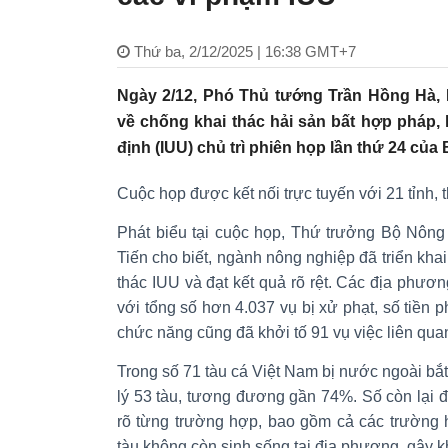
Thứ ba, 2/12/2025 | 16:38 GMT+7
Ngày 2/12, Phó Thủ tướng Trần Hồng Hà,
về chống khai thác hải sản bất hợp pháp,
định (IUU) chủ trì phiên họp lần thứ 24 của 
Cuộc họp được kết nối trực tuyến với 21 tỉnh, 
Phát biểu tại cuộc họp, Thứ trưởng Bộ Nôn
Tiến cho biết, ngành nông nghiệp đã triển khai
thác IUU và đạt kết quả rõ rệt. Các địa phươn
với tổng số hơn 4.037 vụ bị xử phạt, số tiền 
chức năng cũng đã khởi tố 91 vụ việc liên quan
Trong số 71 tàu cá Việt Nam bị nước ngoài bắ
lý 53 tàu, tương đương gần 74%. Số còn lại 
rõ từng trường hợp, bao gồm cả các trường 
tàu không còn sinh sống tại địa phương, gây k