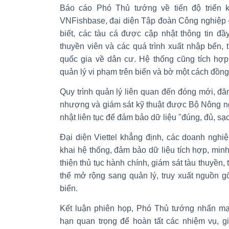
Báo cáo Phó Thủ tướng về tiến độ triển 
VNFishbase, đại diện Tập đoàn Công nghiệp –
biết, các tàu cá được cập nhật thông tin đầ
thuyền viên và các quá trình xuất nhập bến, t
quốc gia về dân cư. Hệ thống cũng tích hợp
quản lý vi phạm trên biển và bờ một cách đồng
Quy trình quản lý liên quan đến đóng mới, đă
nhượng và giám sát kỹ thuật được Bộ Nông n
nhật liên tục để đảm bảo dữ liệu "đúng, đủ, sạ
Đại diện Viettel khẳng định, các doanh nghi
khai hệ thống, đảm bảo dữ liệu tích hợp, minh
thiện thủ tục hành chính, giám sát tàu thuyền, 
thể mở rộng sang quản lý, truy xuất nguồn g
biển.
Kết luận phiên họp, Phó Thủ tướng nhấn mạn
hạn quan trọng để hoàn tất các nhiệm vụ, gi