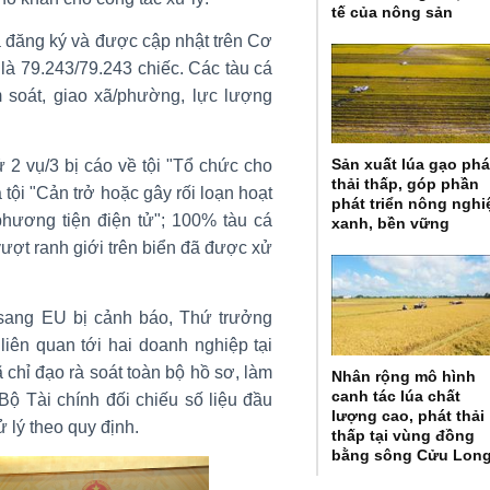
tế của nông sản
ã đăng ký và được cập nhật trên Cơ
là 79.243/79.243 chiếc. Các tàu cá
 soát, giao xã/phường, lực lượng
Sản xuất lúa gạo phá
 2 vụ/3 bị cáo về tội "Tổ chức cho
thải thấp, góp phần
tội "Cản trở hoặc gây rối loạn hoạt
phát triển nông nghi
hương tiện điện tử"; 100% tàu cá
xanh, bền vững
 vượt ranh giới trên biển đã được xử
 sang EU bị cảnh báo, Thứ trưởng
liên quan tới hai doanh nghiệp tại
chỉ đạo rà soát toàn bộ hồ sơ, làm
Nhân rộng mô hình
canh tác lúa chất
Bộ Tài chính đối chiếu số liệu đầu
lượng cao, phát thải
 lý theo quy định.
thấp tại vùng đồng
bằng sông Cửu Lon