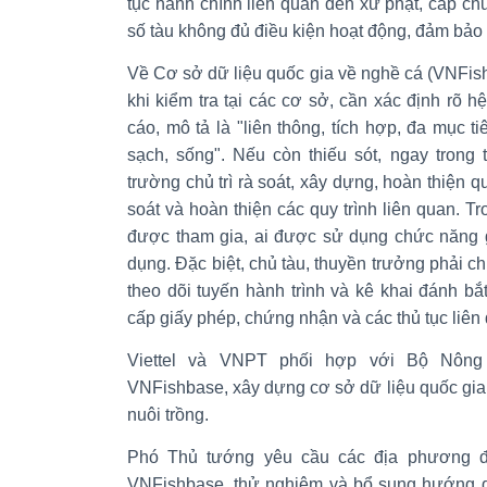
tục hành chính liên quan đến xử phạt, cấp ch
số tàu không đủ điều kiện hoạt động, đảm bảo
Về Cơ sở dữ liệu quốc gia về nghề cá (VNFi
khi kiểm tra tại các cơ sở, cần xác định rõ
cáo, mô tả là "liên thông, tích hợp, đa mục t
sạch, sống". Nếu còn thiếu sót, ngay trong
trường chủ trì rà soát, xây dựng, hoàn thiện qu
soát và hoàn thiện các quy trình liên quan. Tr
được tham gia, ai được sử dụng chức năng g
dụng. Đặc biệt, chủ tàu, thuyền trưởng phải ch
theo dõi tuyến hành trình và kê khai đánh bắ
cấp giấy phép, chứng nhận và các thủ tục liên
Viettel và VNPT phối hợp với Bộ Nông 
VNFishbase, xây dựng cơ sở dữ liệu quốc gia 
nuôi trồng.
Phó Thủ tướng yêu cầu các địa phương đ
VNFishbase, thử nghiệm và bổ sung hướng d