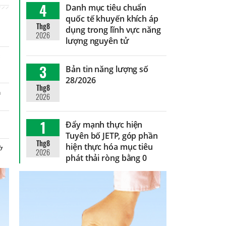
4
Danh mục tiêu chuẩn
quốc tế khuyến khích áp
Thg8
dụng trong lĩnh vực năng
2026
lượng nguyên tử
c
n
3
Bản tin năng lượng số
28/2026
Thg8
n
2026
1
Đẩy mạnh thực hiện
Tuyên bố JETP, góp phần
Thg8
hiện thực hóa mục tiêu
hờ
2026
phát thải ròng bằng 0