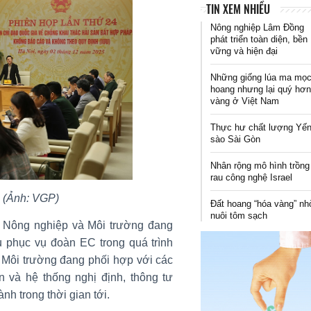
TIN XEM NHIỀU
Nông nghiệp Lâm Đồng
phát triển toàn diện, bền
vững và hiện đại
Những giống lúa ma mọ
hoang nhưng lại quý hơ
vàng ở Việt Nam
Thực hư chất lượng Yế
sào Sài Gòn
Nhân rộng mô hình trồng
rau công nghệ Israel
 (Ảnh: VGP)
Đất hoang “hóa vàng” n
nuôi tôm sạch
 Nông nghiệp và Môi trường đang
u phục vụ đoàn EC trong quá trình
 Môi trường đang phối hợp với các
 và hệ thống nghị định, thông tư
h trong thời gian tới.