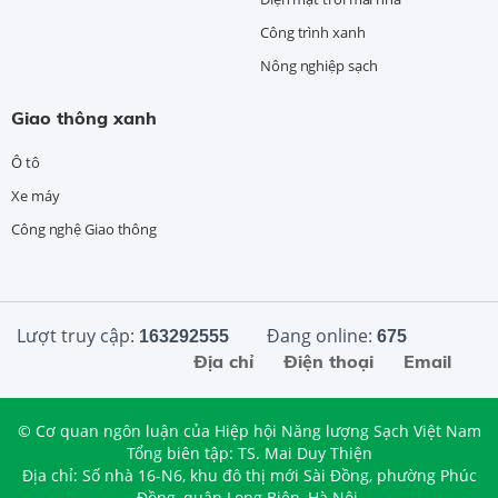
Công trình xanh
Nông nghiệp sạch
Giao thông xanh
Ô tô
Xe máy
Công nghệ Giao thông
Lượt truy cập:
Đang online:
163292555
675
Địa chỉ
Điện thoại
Email
© Cơ quan ngôn luận của Hiệp hội Năng lượng Sạch Việt Nam
Tổng biên tập: TS. Mai Duy Thiện
Địa chỉ: Số nhà 16-N6, khu đô thị mới Sài Đồng, phường Phúc
Đồng, quận Long Biên, Hà Nội.