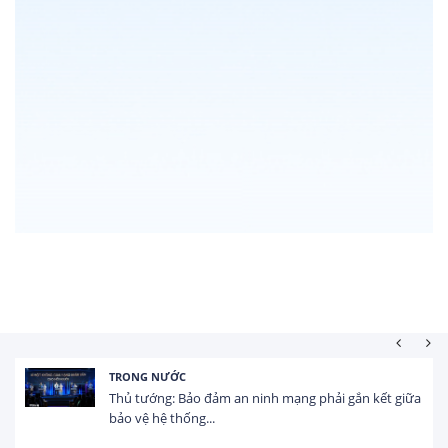
HOẠT ĐỘNG ĐẦU TƯ
Tổng vốn FDI đăng ký vào Việt Nam đạt gần 25 tỷ
USD trong 5 tháng...