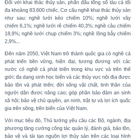
Đối với khai thác thủy sản, phấn đấu tổng số tàu cá tối
đa khoảng 83.600 chiếc. Cơ cấu nghề khai thác thủy sản
như sau: nghề lưới kéo chiếm 10%; nghề lưới vây
chiếm 6,1%; nghề lưới rê chiếm 40,3%; nghề câu chiếm
18,9%; nghề lưới chụp chiếm 3%; nghề lồng bẫy chiếm
2,9%...
Đến năm 2050, Việt Nam trở thành quốc gia có nghề cá
phát triển bền vững, hiện đại, tương đương với các
nước có nghề cá phát triển trong khu vực và trên thế
giới; đa dạng sinh học biển và các thủy vực nội địa được
bảo tồn và phát triển; đời sống vật chất, tinh thần của
người dân được nâng cao; góp phần bảo đảm an sinh
xã hội; bảo vệ chủ quyền, an ninh, trật tự và lợi ích quốc
gia trên sông, trên biển của Việt Nam.
Với mục tiêu đó, Thủ tướng yêu cầu các Bộ, ngành, địa
phương tăng cường công tác quản lý, đánh giá, bảo tồn,
bảo vệ và tái tạo nguồn lợi thủy sản trên các loại hình