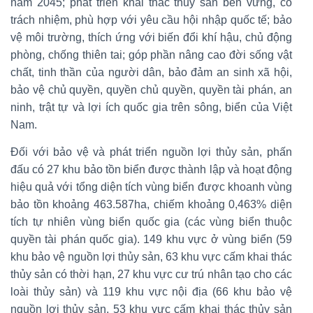
năm 2045; phát triển khai thác thủy sản bền vững, có
trách nhiệm, phù hợp với yêu cầu hội nhập quốc tế; bảo
vệ môi trường, thích ứng với biến đổi khí hậu, chủ động
phòng, chống thiên tai; góp phần nâng cao đời sống vật
chất, tinh thần của người dân, bảo đảm an sinh xã hội,
bảo vệ chủ quyền, quyền chủ quyền, quyền tài phán, an
ninh, trật tự và lợi ích quốc gia trên sông, biển của Việt
Nam.
Đối với bảo vệ và phát triển nguồn lợi thủy sản, phấn
đấu có 27 khu bảo tồn biển được thành lập và hoạt động
hiệu quả với tổng diện tích vùng biển được khoanh vùng
bảo tồn khoảng 463.587ha, chiếm khoảng 0,463% diện
tích tự nhiên vùng biển quốc gia (các vùng biển thuộc
quyền tài phán quốc gia). 149 khu vực ở vùng biển (59
khu bảo vệ nguồn lợi thủy sản, 63 khu vực cấm khai thác
thủy sản có thời hạn, 27 khu vực cư trú nhân tạo cho các
loài thủy sản) và 119 khu vực nội địa (66 khu bảo vệ
nguồn lợi thủy sản, 53 khu vực cấm khai thác thủy sản