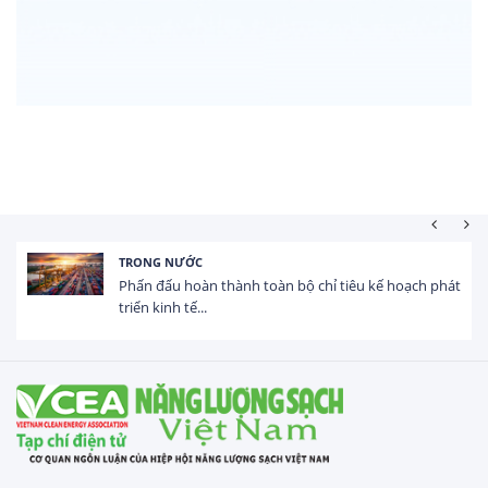
NƯỚC
HOẠT ĐỘNG
 hoàn thành toàn bộ chỉ tiêu kế hoạch phát
Tổng vốn F
 tế...
USD trong 