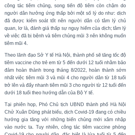
công tác tiêm chủng, song tiến độ tiêm còn chậm do
người dân hưởng ứng thấp bởi một số lý do như: dịch
đã được kiểm soát tốt nên người dân có tâm lý chủ
quan, lơ là, đánh giá thấp sự nguy hiểm của dịch; tâm lý
về việc đã bị bệnh và tiêm chủng mũi 3 nên không muốn
tiêm mũi 4.
Theo lãnh đạo Sở Y tế Hà Nội, thành phố sẽ tăng tốc độ
tiêm vaccine cho trẻ em từ 5 đến dưới 12 tuổi nhằm bảo
đảm hoàn thành trong tháng 8/2022, hoàn thành sớm
nhất việc tiêm mũi 3 và mũi 4 cho người dân từ 18 tuổi
trở lên và đẩy nhanh tiêm mũi 3 cho người từ 12 tuổi đến
dưới 18 tuổi theo hướng dẫn của Bộ Y tế.
Tại phiên họp, Phó Chủ tịch UBND thành phố Hà Nội
Chử Xuân Dũng phát biểu, dịch Covid-19 đang có chiều
hướng gia tăng với những biến chủng mới xâm nhập
vào nước ta. Tuy nhiên, công tác tiêm vaccine phòng
Covid-19 cho người dân, đặc biệt là lứa tuổi từ 5 đến