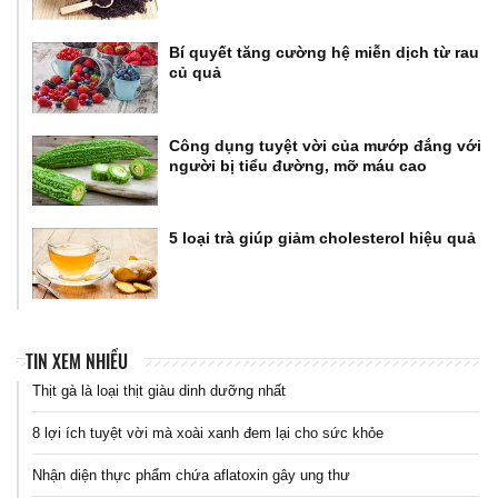
Bí quyết tăng cường hệ miễn dịch từ rau
củ quả
Công dụng tuyệt vời của mướp đắng với
người bị tiểu đường, mỡ máu cao
5 loại trà giúp giảm cholesterol hiệu quả
TIN XEM NHIỀU
Thịt gà là loại thịt giàu dinh dưỡng nhất
8 lợi ích tuyệt vời mà xoài xanh đem lại cho sức khỏe
Nhận diện thực phẩm chứa aflatoxin gây ung thư