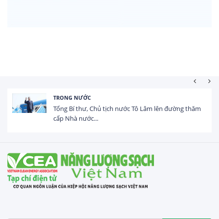
HOẠT ĐỘNG ĐẦU TƯ
Tổng vốn FDI đăng ký vào Việt Nam đạt gần 25 tỷ
USD trong 5 tháng...