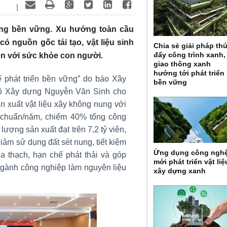
|
dựng bền vững. Xu hướng toàn cầu
 nguồn gốc tái tạo, vật liệu sinh
Chia sẻ giải pháp th
đẩy công trình xanh,
iện với sức khỏe con người.
giao thông xanh
hướng tới phát triển
hế phát triển bền vững” do báo Xây
bền vững
Bộ Xây dựng Nguyễn Văn Sinh cho
n xuất vật liệu xây không nung với
êu chuẩn/năm, chiếm 40% tổng công
lượng sản xuất đạt trên 7,2 tỷ viên,
iảm sử dụng đất sét nung, tiết kiệm
Ứng dụng công ngh
óa thạch, hạn chế phát thải và góp
mới phát triển vật liệ
 ngành công nghiệp làm nguyên liệu
xây dựng xanh