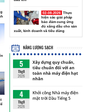
ng
02-08-2026
Thực
nh
hiện các giải pháp
bảo đảm cung ứng
đủ xăng dầu cho sản
xuất, kinh doanh và tiêu dùng
NĂNG LƯỢNG SẠCH
ển
5
Xây dựng quy chuẩn,
tiêu chuẩn đối với an
Thg8
toàn nhà máy điện hạt
2026
nhân
4
Khởi công Nhà máy điện
mặt trời Dầu Tiếng 5
ối
Thg8
để
2026