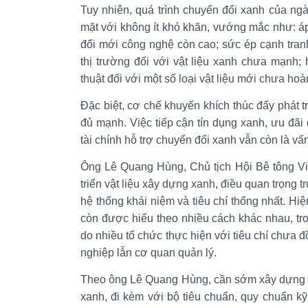
Tuy nhiên, quá trình chuyển đổi xanh của ng
mặt với không ít khó khăn, vướng mắc như: áp
đổi mới công nghệ còn cao; sức ép cạnh tran
thị trường đối với vật liệu xanh chưa mạnh;
thuật đối với một số loại vật liệu mới chưa hoà
Đặc biệt, cơ chế khuyến khích thúc đẩy phát tr
đủ mạnh. Việc tiếp cận tín dụng xanh, ưu đãi 
tài chính hỗ trợ chuyển đổi xanh vẫn còn là v
Ông Lê Quang Hùng, Chủ tịch Hội Bê tông Vi
triển vật liệu xây dựng xanh, điều quan trọng 
hệ thống khái niệm và tiêu chí thống nhất. Hiệ
còn được hiểu theo nhiều cách khác nhau, tr
do nhiều tổ chức thực hiện với tiêu chí chưa 
nghiệp lẫn cơ quan quản lý.
Theo ông Lê Quang Hùng, cần sớm xây dựng h
xanh, đi kèm với bộ tiêu chuẩn, quy chuẩn kỹ