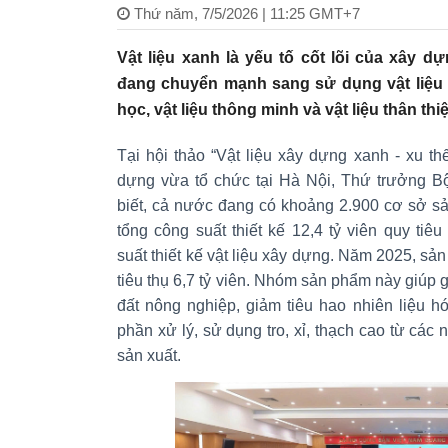
Thứ năm, 7/5/2026 | 11:25 GMT+7
Vật liệu xanh là yếu tố cốt lõi của xây 
đang chuyển mạnh sang sử dụng vật liệu có
học, vật liệu thông minh và vật liệu thân th
Tại hội thảo “Vật liệu xây dựng xanh - xu t
dựng vừa tổ chức tại Hà Nội, Thứ trưởng 
biết, cả nước đang có khoảng 2.900 cơ sở sả
tổng công suất thiết kế 12,4 tỷ viên quy ti
suất thiết kế vật liệu xây dựng. Năm 2025, sản 
tiêu thụ 6,7 tỷ viên. Nhóm sản phẩm này giúp g
đất nông nghiệp, giảm tiêu hao nhiên liệu h
phần xử lý, sử dụng tro, xỉ, thạch cao từ các
sản xuất.