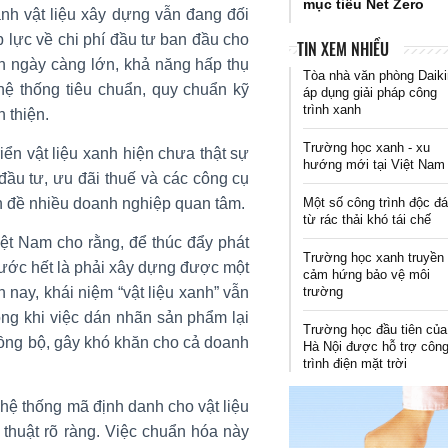
mục tiêu Net Zero
ành vật liệu xây dựng vẫn đang đối
 lực về chi phí đầu tư ban đầu cho
TIN XEM NHIỀU
h ngày càng lớn, khả năng hấp thụ
Tòa nhà văn phòng Daik
 hệ thống tiêu chuẩn, quy chuẩn kỹ
áp dụng giải pháp công
trình xanh
n thiện.
Trường học xanh - xu
iển vật liệu xanh hiện chưa thật sự
hướng mới tại Việt Nam
đầu tư, ưu đãi thuế và các công cụ
Một số công trình độc đ
ấn đề nhiều doanh nghiệp quan tâm.
từ rác thải khó tái chế
ệt Nam cho rằng, để thúc đẩy phát
Trường học xanh truyền
trước hết là phải xây dựng được một
cảm hứng bảo vệ môi
trường
n nay, khái niệm “vật liệu xanh” vẫn
ong khi việc dán nhãn sản phẩm lại
Trường học đầu tiên của
đồng bộ, gây khó khăn cho cả doanh
Hà Nội được hỗ trợ côn
trình điện mặt trời
ệ thống mã định danh cho vật liệu
 thuật rõ ràng. Việc chuẩn hóa này