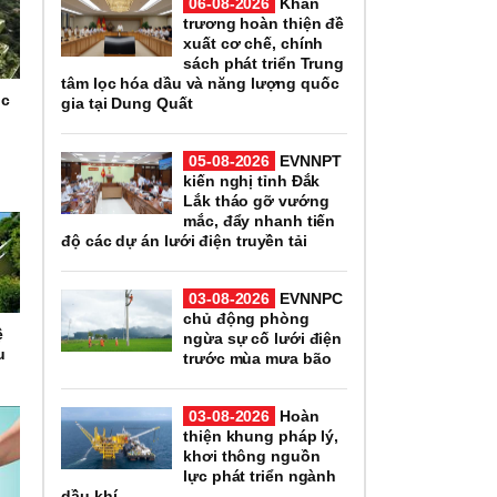
06-08-2026
Khẩn
trương hoàn thiện đề
xuất cơ chế, chính
sách phát triển Trung
tâm lọc hóa dầu và năng lượng quốc
úc
gia tại Dung Quất
05-08-2026
EVNNPT
kiến nghị tỉnh Đắk
Lắk tháo gỡ vướng
mắc, đẩy nhanh tiến
độ các dự án lưới điện truyền tải
03-08-2026
EVNNPC
chủ động phòng
ệ
ngừa sự cố lưới điện
u
trước mùa mưa bão
03-08-2026
Hoàn
thiện khung pháp lý,
khơi thông nguồn
lực phát triển ngành
dầu khí