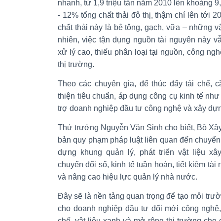
nhanh, từ 1,9 triệu tấn năm 2010 lên khoảng 9
- 12% tổng chất thải đô thị, thậm chí lên tới 2
chất thải này là bê tông, gạch, vữa – những vậ
nhiên, việc tận dụng nguồn tài nguyên này v
xử lý cao, thiếu phân loại tại nguồn, công ng
thị trường.
Theo các chuyên gia, để thúc đẩy tái chế, 
thiện tiêu chuẩn, áp dụng công cụ kinh tế như
trợ doanh nghiệp đầu tư công nghệ và xây dựng
Thứ trưởng Nguyễn Văn Sinh cho biết, Bộ Xây
bản quy phạm pháp luật liên quan đến chuyển
dựng khung quản lý, phát triển vật liệu x
chuyển đổi số, kinh tế tuần hoàn, tiết kiệm tà
và nâng cao hiệu lực quản lý nhà nước.
Đây sẽ là nền tảng quan trọng để tạo môi trư
cho doanh nghiệp đầu tư đổi mới công nghệ, ph
chế, vật liệu xanh và mở rộng thị trường cho