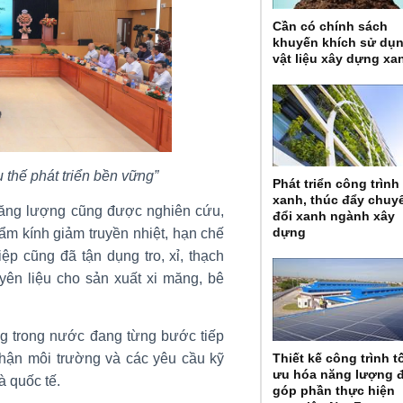
Cần có chính sách
khuyến khích sử dụ
vật liệu xây dựng xa
u thế phát triển bền vững”
Phát triển công trình
xanh, thúc đẩy chuy
 năng lượng cũng được nghiên cứu,
đổi xanh ngành xây
dựng
ẩm kính giảm truyền nhiệt, hạn chế
ệp cũng đã tận dụng tro, xỉ, thạch
uyên liệu cho sản xuất xi măng, bê
ng trong nước đang từng bước tiếp
Thiết kế công trình t
hận môi trường và các yêu cầu kỹ
ưu hóa năng lượng 
à quốc tế.
góp phần thực hiện