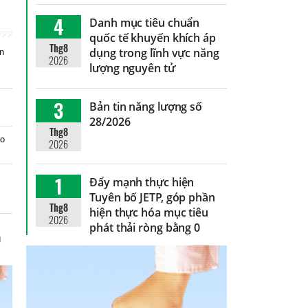
4
Danh mục tiêu chuẩn
quốc tế khuyến khích áp
Thg8
dụng trong lĩnh vực năng
in
2026
lượng nguyên tử
3
Bản tin năng lượng số
28/2026
Thg8
áo
2026
1
Đẩy mạnh thực hiện
Tuyên bố JETP, góp phần
Thg8
hiện thực hóa mục tiêu
2026
phát thải ròng bằng 0
g