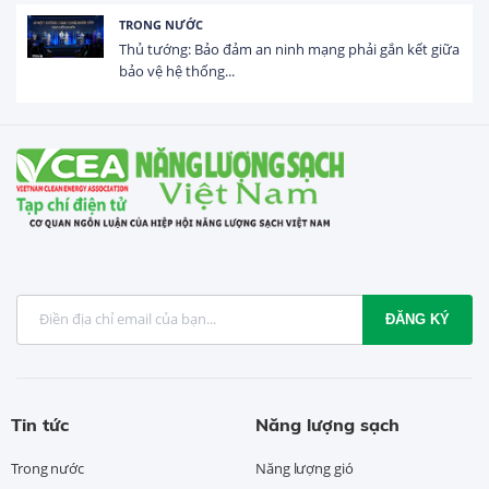
HOẠT ĐỘNG ĐẦU TƯ
Tổng vốn FDI đăng ký vào Việt Nam đạt gần 25 tỷ
USD trong 5 tháng...
ĐĂNG KÝ
Tin tức
Năng lượng sạch
Trong nước
Năng lượng gió