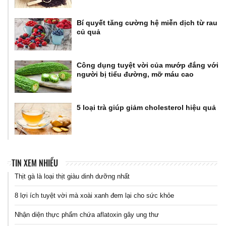
Bí quyết tăng cường hệ miễn dịch từ rau
củ quả
Công dụng tuyệt vời của mướp đắng với
người bị tiểu đường, mỡ máu cao
5 loại trà giúp giảm cholesterol hiệu quả
TIN XEM NHIỀU
Thịt gà là loại thịt giàu dinh dưỡng nhất
8 lợi ích tuyệt vời mà xoài xanh đem lại cho sức khỏe
Nhận diện thực phẩm chứa aflatoxin gây ung thư