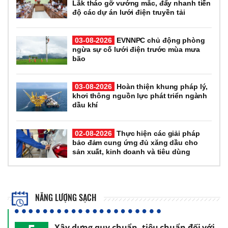
Lắk tháo gỡ vướng mắc, đẩy nhanh tiến
độ các dự án lưới điện truyền tải
03-08-2026
EVNNPC chủ động phòng
ngừa sự cố lưới điện trước mùa mưa
bão
03-08-2026
Hoàn thiện khung pháp lý,
khơi thông nguồn lực phát triển ngành
dầu khí
02-08-2026
Thực hiện các giải pháp
bảo đảm cung ứng đủ xăng dầu cho
sản xuất, kinh doanh và tiêu dùng
NĂNG LƯỢNG SẠCH
Xây dựng quy chuẩn, tiêu chuẩn đối với