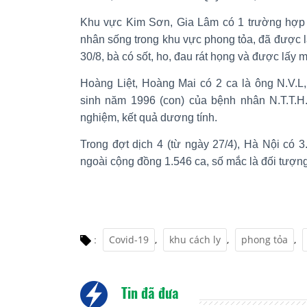
Khu vực Kim Sơn, Gia Lâm có 1 trường hợp 
nhân sống trong khu vực phong tỏa, đã được l
30/8, bà có sốt, ho, đau rát họng và được lấy 
Hoàng Liệt, Hoàng Mai có 2 ca là ông N.V.L
sinh năm 1996 (con) của bệnh nhân N.T.T.H
nghiệm, kết quả dương tính.
Trong đợt dịch 4 (từ ngày 27/4), Hà Nội có 
ngoài cộng đồng 1.546 ca, số mắc là đối tượng
Covid-19
,
khu cách ly
,
phong tỏa
,
:
Tin đã đưa