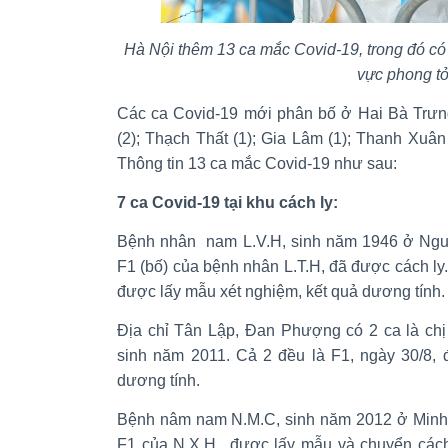
Hà Nội thêm 13 ca mắc Covid-19, trong đó có 7
vực phong t
Các ca Covid-19 mới phân bố ở Hai Bà Trưn
(2); Thạch Thất (1); Gia Lâm (1); Thanh Xuân
Thông tin 13 ca mắc Covid-19 như sau:
7 ca Covid-19 tại khu cách ly:
Bệnh nhân nam L.V.H, sinh năm 1946 ở Ngu
F1 (bố) của bệnh nhân L.T.H, đã được cách ly.
được lấy mẫu xét nghiệm, kết quả dương tính.
Địa chỉ Tân Lập, Đan Phượng có 2 ca là chị
sinh năm 2011. Cả 2 đều là F1, ngày 30/8, 
dương tính.
Bệnh nâm nam N.M.C, sinh năm 2012 ở Minh 
F1 của N.X.H., được lấy mẫu và chuyển cách 