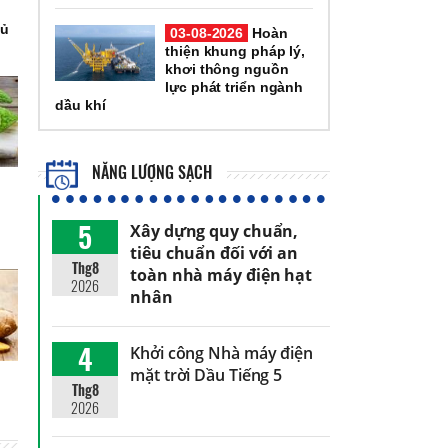
củ
03-08-2026
Hoàn
thiện khung pháp lý,
khơi thông nguồn
lực phát triển ngành
dầu khí
NĂNG LƯỢNG SẠCH
5
Xây dựng quy chuẩn,
tiêu chuẩn đối với an
Thg8
toàn nhà máy điện hạt
2026
nhân
4
Khởi công Nhà máy điện
mặt trời Dầu Tiếng 5
Thg8
2026