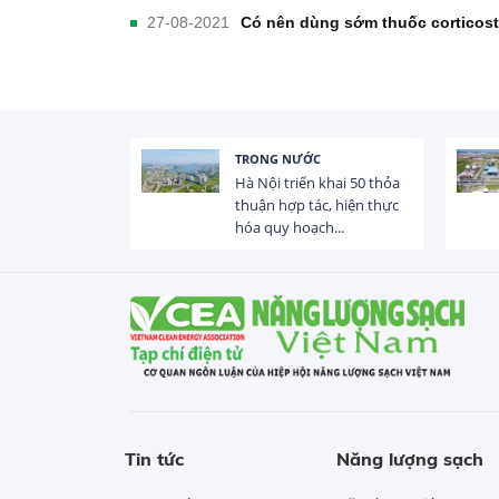
27-08-2021
Có nên dùng sớm thuốc corticos
TRONG NƯỚC
 trị dòng chảy
Hà Nội triển khai 50 thỏa
hạ lưu 831 đập,
thuận hợp tác, hiện thực
hóa quy hoạch...
Tin tức
Năng lượng sạch