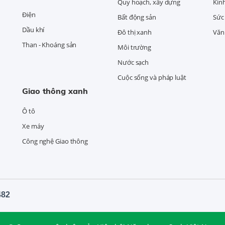
Quy hoạch, xây dựng
Kin
Điện
Bất động sản
Sức
Dầu khí
Đô thị xanh
Văn 
Than - Khoáng sản
Môi trường
Nước sạch
Cuộc sống và pháp luật
Giao thông xanh
Ô tô
Xe máy
Công nghệ Giao thông
482