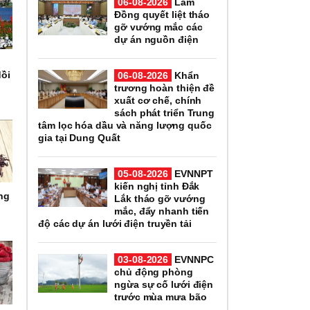
06-08-2026
Lâm
Đồng quyết liệt tháo
gỡ vướng mắc các
dự án nguồn điện
dồi
06-08-2026
Khẩn
trương hoàn thiện đề
xuất cơ chế, chính
sách phát triển Trung
tâm lọc hóa dầu và năng lượng quốc
gia tại Dung Quất
05-08-2026
EVNNPT
kiến nghị tỉnh Đắk
ụng
Lắk tháo gỡ vướng
mắc, đẩy nhanh tiến
độ các dự án lưới điện truyền tải
03-08-2026
EVNNPC
chủ động phòng
ngừa sự cố lưới điện
trước mùa mưa bão