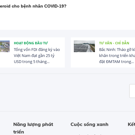
teroid cho bệnh nhân COVID-19?
HOẠT ĐỘNG ĐẦU TƯ
TƯ VẤN - CHỈ DẪN
Tổng vốn FDI đăng ký vào
Bắc Ninh: Tháo gỡ 
Việt Nam đạt gần 25 tỷ
khăn trong triển kha
USD trong 5 tháng...
đặt ĐMTAM trong...
Năng lượng phát
Cuộc sống xanh
Kết
triển