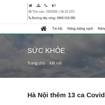
|
Thứ sáu, 7/8/2026
06:32 UTC
Đường dây nóng: 0969.019.086
Tin tức
Năng lượng sạch
Năng
SỨC KHỎE
Trang chủ
Kết nối
Hà Nội thêm 13 ca Covid