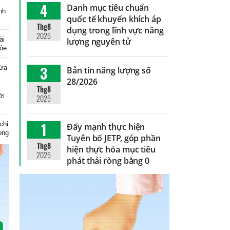
4
Danh mục tiêu chuẩn
inh
quốc tế khuyến khích áp
Thg8
dụng trong lĩnh vực năng
2026
ài
lượng nguyên tử
hỏe
3
hứa
Bản tin năng lượng số
28/2026
Thg8
ời
2026
1
chỉ
Đẩy mạnh thực hiện
ong
Tuyên bố JETP, góp phần
Thg8
hiện thực hóa mục tiêu
2026
phát thải ròng bằng 0