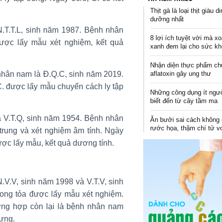
Thịt gà là loại thịt giàu d
dưỡng nhất
.T.T.L, sinh năm 1987. Bệnh nhân
8 lợi ích tuyệt vời mà xo
ược lấy mẫu xét nghiệm, kết quả
xanh đem lại cho sức k
Nhận diện thực phẩm c
aflatoxin gây ung thư
hân nam là Đ.Q.C, sinh năm 2019.
C. được lấy mẫu chuyển cách ly tập
Những công dụng ít ngư
biết đến từ cây tầm ma
 V.T.Q, sinh năm 1954. Bệnh nhân
Ăn bưởi sai cách không 
rước họa, thậm chí tử v
 trung và xét nghiệm âm tính. Ngày
ược lấy mẫu, kết quả dương tính.
.V.V, sinh năm 1998 và V.T.V, sinh
ong tỏa được lấy mẫu xét nghiệm.
ờng hợp còn lại là bệnh nhân nam
ưng.