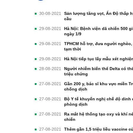
30-08-2021
Sản lượng tăng vọt, Ấn Độ thắp 
cầu
29-08-2021
Hà Nội: Bệnh viện dã chiến 500 g
ngày 1/9
29-08-2021
TPHCM hỗ trợ, đưa người nghèo, 
tạm thời
29-08-2021
Hà Nội tiếp tục lấy mẫu xét nghiệ
28-08-2021
Người nhiễm biến thể Delta có thể
triệu chứng
27-08-2021
Gần 200 y, bác sĩ khu vực miền 
chống dịch
27-08-2021
Bộ Y tế khuyến nghị chế độ dinh
phòng dịch
27-08-2021
Ra mắt hệ thống tạo oxy và khí n
chiến
27-08-2021
Thêm gần 1,5 triệu liều vaccine 