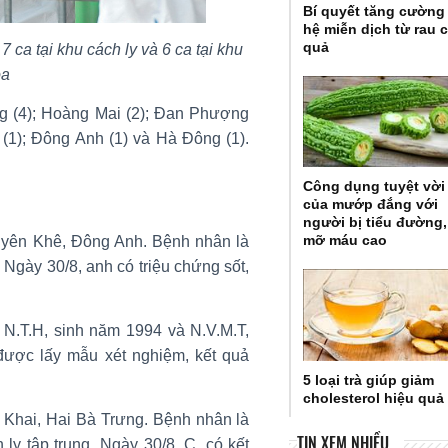
Bí quyết tăng cường
hệ miễn dịch từ rau 
quả
 ca tại khu cách ly và 6 ca tại khu
ỏa
g (4); Hoàng Mai (2); Đan Phượng
 (1); Đông Anh (1) và Hà Đông (1).
Công dụng tuyệt vời
của mướp đắng với
người bị tiểu đường,
mỡ máu cao
yên Khê, Đông Anh. Bệnh nhân là
 Ngày 30/8, anh có triệu chứng sốt,
 N.T.H, sinh năm 1994 và N.V.M.T,
được lấy mẫu xét nghiệm, kết quả
5 loại trà giúp giảm
cholesterol hiệu quả
Khai, Hai Bà Trưng. Bệnh nhân là
TIN XEM NHIỀU
ly tập trung. Ngày 30/8, C. có kết