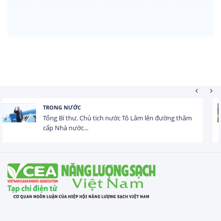
HOẠT ĐỘNG ĐẦU TƯ
Tổng vốn FDI đăng ký vào Việt Nam đạt gần 25 tỷ
USD trong 5 tháng...