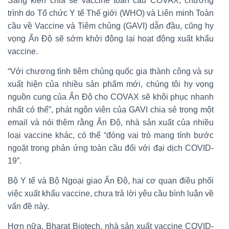
Sáng kiến chia sẻ vaccine toàn cầu COVAX, chương
trình do Tổ chức Y tế Thế giới (WHO) và Liên minh Toàn
cầu về Vaccine và Tiêm chủng (GAVI) dẫn đầu, cũng hy
vọng Ấn Độ sẽ sớm khởi động lại hoạt động xuất khẩu
vaccine.
“Với chương tình tiêm chủng quốc gia thành công và sự
xuất hiện của nhiều sản phẩm mới, chúng tôi hy vọng
nguồn cung của Ấn Độ cho COVAX sẽ khôi phục nhanh
nhất có thể”, phát ngôn viên của GAVI chia sẻ trong một
email và nói thêm rằng Ấn Độ, nhà sản xuất của nhiều
loại vaccine khác, có thể “đóng vai trò mang tính bước
ngoặt trong phản ứng toàn cầu đối với đại dịch COVID-
19”.
Bộ Y tế và Bộ Ngoại giao Ấn Độ, hai cơ quan điều phối
việc xuất khẩu vaccine, chưa trả lời yêu cầu bình luận về
vấn đề này.
Hơn nữa, Bharat Biotech, nhà sản xuất vaccine COVID-