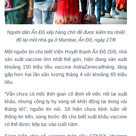
Người dân Ấn Độ xếp hàng chờ để được kiểm tra nhiệt
độ tại một nhà ga ở Mumbai, Ấn Độ, ngày 27/8
Một nguồn tin cho biết Viện Huyết thanh Ấn Độ (SII), nhà
sản xuất vaccine lớn nhất thế giới, hiện đang sản xuất
khoảng 150 triệu liều vaccine AstraZeneca/tháng, tăng
gấp hơn hai lần sản lượng tháng 4 với khoảng 65 triệu
liều.
“Vẫn chưa có mốc thời gian cố định về việc nối lại xuất
khẩu, nhưng công ty hy vọng sẽ khởi động lại trong vài
tháng tới”, nguồn tin nói. SII hiện chưa bình luận về
thông tin trên, song trước đó cho biết xuất khẩu vaccine
có thể được tiếp tục vào cuối năm.