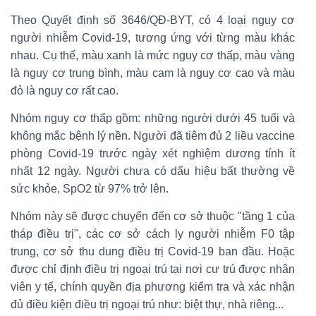
Theo Quyết định số 3646/QĐ-BYT, có 4 loại nguy cơ
người nhiễm Covid-19, tương ứng với từng màu khác
nhau. Cụ thể, màu xanh là mức nguy cơ thấp, màu vàng
là nguy cơ trung bình, màu cam là nguy cơ cao và màu
đỏ là nguy cơ rất cao.
Nhóm nguy cơ thấp gồm: những người dưới 45 tuổi và
không mắc bệnh lý nền. Người đã tiêm đủ 2 liều vaccine
phòng Covid-19 trước ngày xét nghiệm dương tính ít
nhất 12 ngày. Người chưa có dấu hiệu bất thường về
sức khỏe, SpO2 từ 97% trở lên.
Nhóm này sẽ được chuyển đến cơ sở thuộc "tầng 1 của
tháp điều trị", các cơ sở cách ly người nhiễm F0 tập
trung, cơ sở thu dung điều trị Covid-19 ban đầu. Hoặc
được chỉ định điều trị ngoại trú tại nơi cư trú được nhân
viên y tế, chính quyền địa phương kiểm tra và xác nhận
đủ điều kiện điều trị ngoại trú như: biệt thự, nhà riêng...