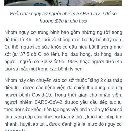
Phân loại nguy cơ người nhiễm SARS-CoV-2 để có
hướng điều trị phù hợp
Nhóm nguy cơ trung bình bao gồm những người trong
độ tuổi từ 46 - 64 tuổi và không mắc bất kỳ bệnh lý nền.
Cụ thể, người có sức khỏe có dấu hiệu bất thường như
sốt (từ 37,5 độ C trở lên), ho, đau họng, rát họng, đau
ngực... người có SpO2 từ 95 - 96%; hoặc người dưới 45
tuổi và mắc một trong các bệnh lý nền.
Nhóm này cần chuyển vào cơ sở thuộc "tầng 2 của tháp
điều trị", được các bệnh viện dã chiến thu dung, điều trị
người bệnh Covid-19. Trong thời gian chờ nhập viện,
người nhiễm SARS-CoV-2 đưuọc yêu cầu tiếp tục tự
theo dõi sức khỏe; liên lạc ngay với nhân viên y tế khi có
tình trạng cấp cứu như: rối loạn ý thức, khó thở, nhịp tim
nhanh, huyết áp tụt... được đánh giá lại mức độ nguy cơ