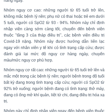
hàng ngày.
Nhóm nguy cơ cao: những người từ 65 tuổi trở lên,
không mắc bệnh lý nền; phụ nữ có thai hoặc trẻ em dưới
5 tuổi, người có SpO2 từ 93 - 94%. Nhóm này chỉ định
nhập viện càng sớm càng tốt, chuyển đến bệnh viện
thuộc "tầng 3 của tháp điều trị", các bệnh viện điều trị
Covid-19 nặng. Nhóm này được hướng dẫn liên lạc
ngay với nhân viên y tế khi có tình trạng cấp cứu; được
đánh giá lại mức độ nguy cơ hàng ngày, chuyển
màu/mức nguy cơ phù hợp.
Nhóm nguy cơ rất cao: những người từ 65 tuổi trở lên và
mắc một trong các bệnh lý nền; người bệnh trong độ tuổi
bất kỳ đang trong tình trạng cấp cứu; người có SpO2 từ
92% trở xuống; người bệnh đang có tình trạng: thở máy,
đang có ống mở khí quản, liệt tứ chi, đang điều trị hóa xạ
trị.
Nhóm này chỉ định nhập viện ngay đến bệnh viện thuộc