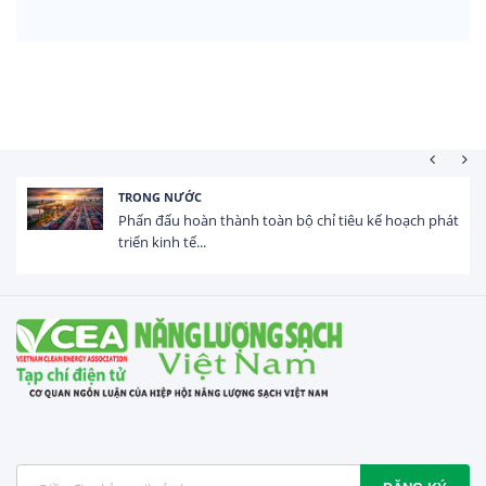
HOẠT ĐỘNG ĐẦU TƯ
ỉ tiêu kế hoạch phát
Tổng vốn FDI đăng ký vào Việt Na
USD trong 5 tháng...