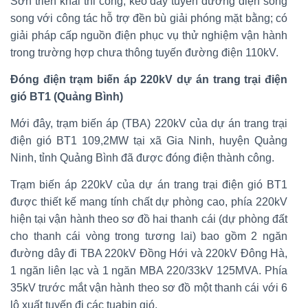
Sơn triển khai thi công, kéo dây tuyến đường điện song
song với công tác hỗ trợ đền bù giải phóng mặt bằng; có
giải pháp cấp nguồn điện phục vụ thử nghiệm vận hành
trong trường hợp chưa thông tuyến đường điện 110kV.
Đóng điện trạm biến áp 220kV dự án trang trại điện
gió BT1 (Quảng Bình)
Mới đây, trạm biến áp (TBA) 220kV của dự án trang trại
điện gió BT1 109,2MW tại xã Gia Ninh, huyện Quảng
Ninh, tỉnh Quảng Bình đã được đóng điện thành công.
Trạm biến áp 220kV của dự án trang trại điện gió BT1
được thiết kế mang tính chất dự phòng cao, phía 220kV
hiện tại vận hành theo sơ đồ hai thanh cái (dự phòng đất
cho thanh cái vòng trong tương lai) bao gồm 2 ngăn
đường dây đi TBA 220kV Đồng Hới và 220kV Đông Hà,
1 ngăn liên lạc và 1 ngăn MBA 220/33kV 125MVA. Phía
35kV trước mắt vận hành theo sơ đồ một thanh cái với 6
lộ xuất tuyến đi các tuabin gió.