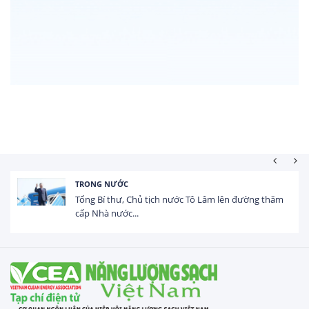
HOẠT ĐỘNG ĐẦU TƯ
Tổng vốn FDI đăng ký vào Việt Nam đạt gần 25 tỷ
USD trong 5 tháng...