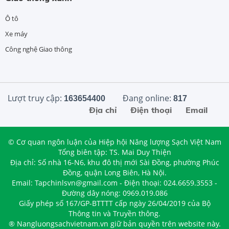
Ô tô
Xe máy
Công nghệ Giao thông
Lượt truy cập:
Đang online:
163654400
817
Địa chỉ
Điện thoại
Email
© Cơ quan ngôn luận của Hiệp hội Năng lượng Sạch Việt Nam
Tổng biên tập: TS. Mai Duy Thiện
Địa chỉ: Số nhà 16-N6, khu đô thị mới Sài Đồng, phường Phúc
Đồng, quận Long Biên, Hà Nội.
Email: Tapchinlsvn@gmail.com - Điện thoại: 024.6659.3553 -
Đường dây nóng: 0969.019.086
Giấy phép số 167/GP-BTTTT cấp ngày 26/04/2019 của Bộ
Thông tin và Truyền thông.
® Nangluongsachvietnam.vn giữ bản quyền trên website này.