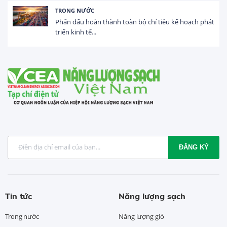
HOẠT ĐỘNG ĐẦU TƯ
Tổng vốn FDI đăng ký vào Việt Nam đạt gần 25 tỷ
USD trong 5 tháng...
ĐĂNG KÝ
Tin tức
Năng lượng sạch
Trong nước
Năng lượng gió