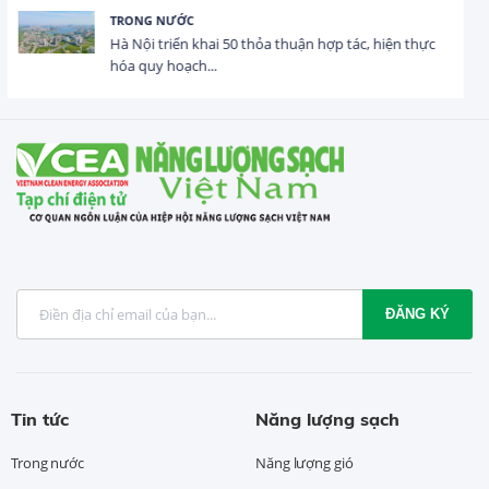
HOẠT ĐỘNG ĐẦU TƯ
Tổng vốn FDI đăng ký vào Việt Nam đạt gần 25 tỷ
USD trong 5 tháng...
ĐĂNG KÝ
Tin tức
Năng lượng sạch
Trong nước
Năng lượng gió