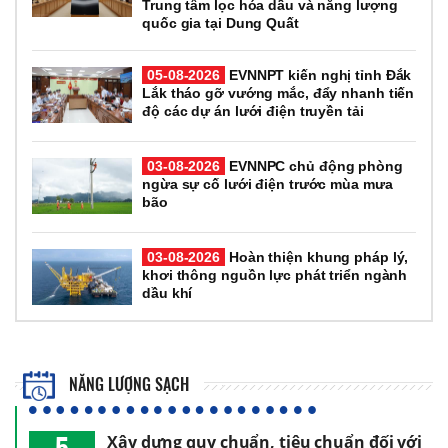
Trung tâm lọc hóa dầu và năng lượng
quốc gia tại Dung Quất
05-08-2026
EVNNPT kiến nghị tỉnh Đắk
Lắk tháo gỡ vướng mắc, đẩy nhanh tiến
độ các dự án lưới điện truyền tải
03-08-2026
EVNNPC chủ động phòng
ngừa sự cố lưới điện trước mùa mưa
bão
03-08-2026
Hoàn thiện khung pháp lý,
khơi thông nguồn lực phát triển ngành
dầu khí
NĂNG LƯỢNG SẠCH
5
Xây dựng quy chuẩn, tiêu chuẩn đối với