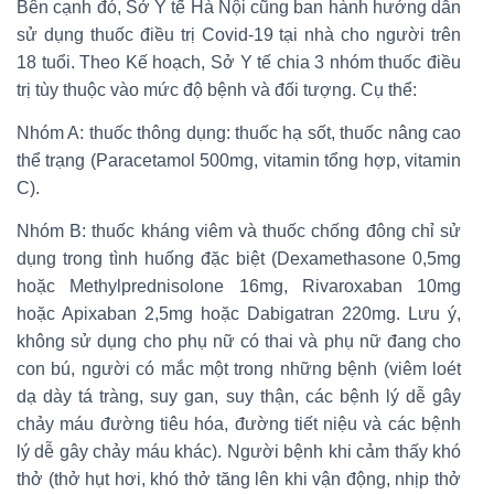
Bên cạnh đó, Sở Y tế Hà Nội cũng ban hành hướng dẫn
sử dụng thuốc điều trị Covid-19 tại nhà cho người trên
18 tuổi. Theo Kế hoạch, Sở Y tế chia 3 nhóm thuốc điều
trị tùy thuộc vào mức độ bệnh và đối tượng. Cụ thể:
Nhóm A: thuốc thông dụng: thuốc hạ sốt, thuốc nâng cao
thể trạng (Paracetamol 500mg, vitamin tổng hợp, vitamin
C).
Nhóm B: thuốc kháng viêm và thuốc chống đông chỉ sử
dụng trong tình huống đặc biệt (Dexamethasone 0,5mg
hoặc Methylprednisolone 16mg, Rivaroxaban 10mg
hoặc Apixaban 2,5mg hoặc Dabigatran 220mg. Lưu ý,
không sử dụng cho phụ nữ có thai và phụ nữ đang cho
con bú, người có mắc một trong những bệnh (viêm loét
dạ dày tá tràng, suy gan, suy thận, các bệnh lý dễ gây
chảy máu đường tiêu hóa, đường tiết niệu và các bệnh
lý dễ gây chảy máu khác). Người bệnh khi cảm thấy khó
thở (thở hụt hơi, khó thở tăng lên khi vận động, nhịp thở