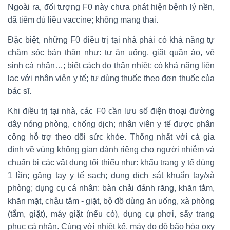
Ngoài ra, đối tượng F0 này chưa phát hiện bệnh lý nền,
đã tiêm đủ liều vaccine; không mang thai.
Đặc biệt, những F0 điều trị tại nhà phải có khả năng tự
chăm sóc bản thân như: tự ăn uống, giặt quần áo, vệ
sinh cá nhân…; biết cách đo thân nhiệt; có khả năng liên
lạc với nhân viên y tế; tự dùng thuốc theo đơn thuốc của
bác sĩ.
Khi điều trị tại nhà, các F0 cần lưu số điện thoại đường
dây nóng phòng, chống dịch; nhân viên y tế được phân
công hỗ trợ theo dõi sức khỏe. Thống nhất với cả gia
đình về vùng không gian dành riêng cho người nhiễm và
chuẩn bị các vật dụng tối thiểu như: khẩu trang y tế dùng
1 lần; găng tay y tế sạch; dung dịch sát khuẩn tay/xà
phòng; dụng cụ cá nhân: bàn chải đánh răng, khăn tắm,
khăn mặt, chậu tắm - giặt, bộ đồ dùng ăn uống, xà phòng
(tắm, giặt), máy giặt (nếu có), dụng cụ phơi, sấy trang
phục cá nhân. Cùng với nhiệt kế, máy đo độ bão hòa oxy